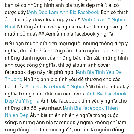
bạn sẽ có những hình ảnh bìa tuyệt đẹp mà ít ai có
được đấy !
Anh Dep Lam Anh Bia Facebook
Bạn có thích
ảnh bìa này, download ngay nào!\ !
Anh Cover Y Nghia
Nhat
Những ảnh cover ý nghĩa mà bạn không bao giờ
muốn bỏ qua\ ## Xem ảnh bìa facebook ý nghĩa
Nếu bạn muốn gửi đến mọi người những thông điệp ý
nghĩa, đó có thể là những câu châm ngôn cuộc sống,
những danh ngôn của những bậc hiền tài, những hình
ảnh cuộc sống ý nghĩa, thì bộ album ảnh cover
facebook đẹp này rất phù hợp. !
Anh Bia Tinh Yeu De
Thuong
Những ảnh bìa tình yêu dễ thương cho các
bạn trẻ\ !
Anh Bia Facebook Y Nghia
ẢNh bìa facebook ý
nghĩa trong cuộc đời bạn nên xem\ !
Anh Bia Facebook
Dep Va Y Nghia
Ảnh bìa facebook tình yêu ý nghĩa cho
những cặp đôi yêu nhau\ !
Anh Bia Facebook Thien
Nhien Dep
ẢNh bìa thiên nhiên ý nghĩa trong cuộc
sống\ Những ảnh bìa facebook ý nghĩa không chỉ làm
rung động con tim mọi người, nó còn là nguồn động