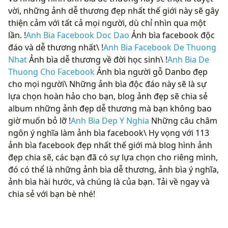
vời, những ảnh dễ thương đẹp nhất thế giới này sẽ gây
thiện cảm với tất cả mọi người, dù chỉ nhìn qua một
lần. !
Anh Bia Facebook Doc Dao
Ảnh bìa facebook độc
đáo và dễ thương nhất\ !
Anh Bia Facebook De Thuong
Nhat
Ảnh bìa dễ thương về đời học sinh\ !
Anh Bia De
Thuong Cho Facebook
Ảnh bìa người gỗ Danbo đẹp
cho mọi người\ Những ảnh bìa độc đáo này sẽ là sự
lựa chọn hoàn hảo cho bạn, blog ảnh đẹp sẽ chia sẻ
album những ảnh đẹp dễ thương mà bạn không bao
giờ muốn bỏ lỡ !
Anh Bia Dep Y Nghia
Những câu châm
ngôn ý nghĩa làm ảnh bìa facebook\ Hy vọng với 113
ảnh bìa facebook đẹp nhất thế giới mà blog hình ảnh
đẹp chia sẽ, các bạn đã có sự lựa chọn cho riêng mình,
đó có thể là những ảnh bìa dễ thương, ảnh bìa ý nghĩa,
ảnh bìa hài hước, và chúng là của bạn. Tải về ngay và
chia sẻ với bạn bè nhé!