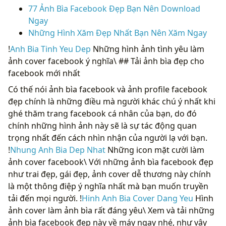
77 Ảnh Bìa Facebook Đẹp Bạn Nên Download
Ngay
Những Hình Xăm Đẹp Nhất Bạn Nên Xăm Ngay
!
Anh Bia Tinh Yeu Dep
Những hình ảnh tình yêu làm
ảnh cover facebook ý nghĩa\ ## Tải ảnh bìa đẹp cho
facebook mới nhất
Có thế nói ảnh bìa facebook và ảnh profile facebook
đẹp chính là những điều mà người khác chú ý nhất khi
ghé thăm trang facebook cá nhân của bạn, do đó
chính những hình ảnh này sẽ là sự tác động quan
trọng nhất đến cách nhìn nhận của người lạ với bạn.
!
Nhung Anh Bia Dep Nhat
Những icon mặt cười làm
ảnh cover facebook\ Với những ảnh bìa facebook đẹp
như trai đẹp, gái đẹp, ảnh cover dễ thương này chính
là một thông điệp ý nghĩa nhất mà bạn muốn truyền
tải đến mọi người. !
Hinh Anh Bia Cover Dang Yeu
Hình
ảnh cover làm ảnh bìa rất đáng yêu\ Xem và tải những
ảnh bìa facebook đẹp này về máy ngay nhé, như vậy