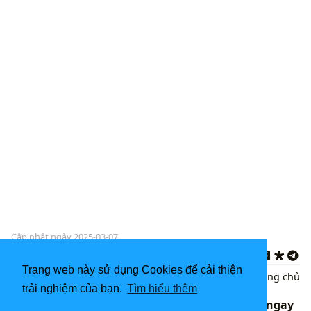
Cập nhật ngày 2025-03-07
Trang web này sử dụng Cookies để cải thiện
Ảnh Bìa Facebook Đẹp
Quay lại
|
Trang chủ
trải nghiệm của bạn.
Tìm hiểu thêm
333 Ảnh đại diện facebook đẹp bạn phải tải ngay