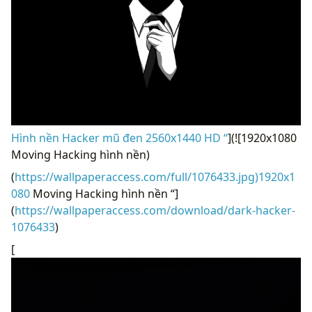
Hình nền Hacker mũ đen 2560x1440 HD “
](![1920x1080
Moving Hacking hình nền)
(
https://wallpaperaccess.com/full/1076433.jpg)1920x1
080
Moving Hacking hình nền “]
(
https://wallpaperaccess.com/download/dark-hacker-
1076433
)
[