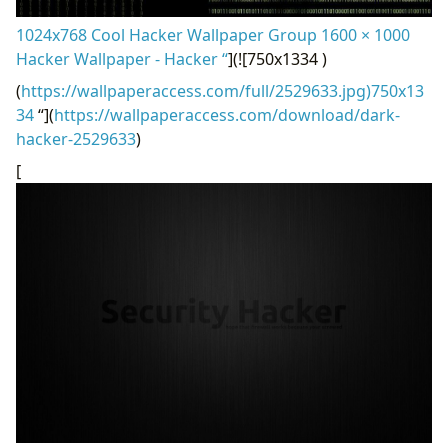
1024x768 Cool Hacker Wallpaper Group 1600 × 1000
Hacker Wallpaper - Hacker “
](![750x1334 )
(
https://wallpaperaccess.com/full/2529633.jpg)750x13
34
“](
https://wallpaperaccess.com/download/dark-
hacker-2529633
)
[