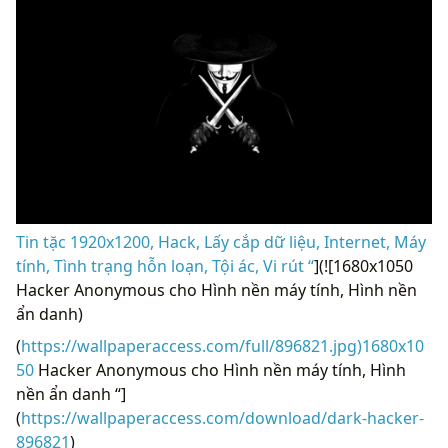
Tin tặc 1920x1200, Hack, Lấy cắp dữ liệu, Internet, Máy
tính, Tình trạng hỗn loạn, Tội ác, Vi rút “
](![1680x1050
Hacker Anonymous cho Hình nền máy tính, Hình nền
ẩn danh)
(
https://wallpaperaccess.com/full/896821.jpg)1680x10
50
Hacker Anonymous cho Hình nền máy tính, Hình
nền ẩn danh “]
(
https://wallpaperaccess.com/download/dark-hacker-
896821
)