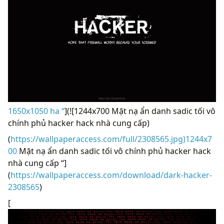
1650x1050 ha “
](![1244x700 Mặt nạ ẩn danh sadic tối vô
chính phủ hacker hack nhà cung cấp)
(
https://wallpaperaccess.com/full/2308565.jpg)1244x7
00
Mặt nạ ẩn danh sadic tối vô chính phủ hacker hack
nhà cung cấp “]
(
https://wallpaperaccess.com/download/dark-hacker-
2308565
)
[