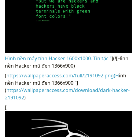
Hình nền máy tính Hacker 1600x1000. Tin tặc “
](![Hình
nền Hacker mũ đen 1366x900)
(
https://wallpaperaccess.com/full/2191092.png)H
ình
nền Hacker mũ đen 1366x900 “]
(
https://wallpaperaccess.com/download/dark-hacker-
2191092
)
[