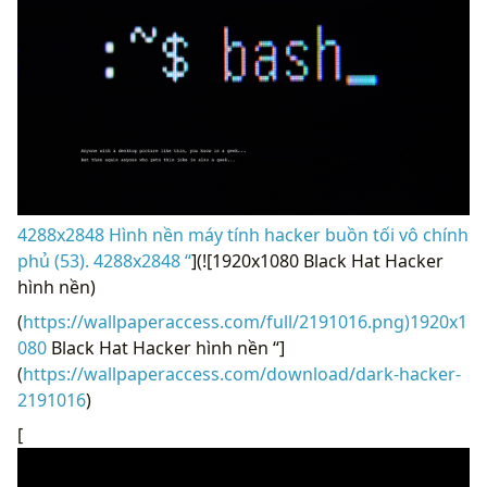
4288x2848 Hình nền máy tính hacker buồn tối vô chính
phủ (53). 4288x2848 “
](![1920x1080 Black Hat Hacker
hình nền)
(
https://wallpaperaccess.com/full/2191016.png)1920x1
080
Black Hat Hacker hình nền “]
(
https://wallpaperaccess.com/download/dark-hacker-
2191016
)
[