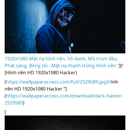
1920x1080 Mặt nạ hình nền, Vô danh, Mũ trùm đầu,
Phát sáng, Bóng tối - Mặt nạ thanh trừng Hình nền “
](!
[Hình nền HD 1920x1080 Hacker)
(
https://wallpaperaccess.com/full/2529589.jpg)H
ình
nền HD 1920x1080 Hacker “]
(
https://wallpaperaccess.com/download/dark-hacker-
2529589
)
[