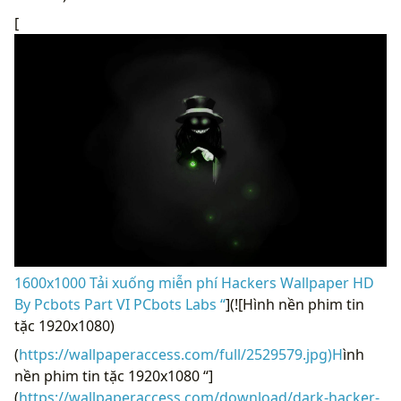
[
1600x1000 Tải xuống miễn phí Hackers Wallpaper HD
By Pcbots Part VI PCbots Labs “
](![Hình nền phim tin
tặc 1920x1080)
(
https://wallpaperaccess.com/full/2529579.jpg)H
ình
nền phim tin tặc 1920x1080 “]
(
https://wallpaperaccess.com/download/dark-hacker-