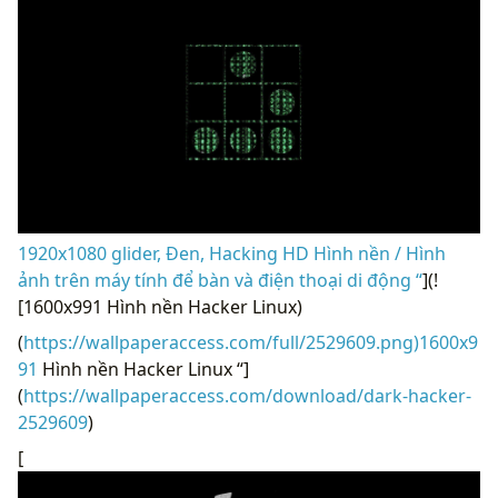
1920x1080 glider, Đen, Hacking HD Hình nền / Hình
ảnh trên máy tính để bàn và điện thoại di động “
](!
[1600x991 Hình nền Hacker Linux)
(
https://wallpaperaccess.com/full/2529609.png)1600x9
91
Hình nền Hacker Linux “]
(
https://wallpaperaccess.com/download/dark-hacker-
2529609
)
[