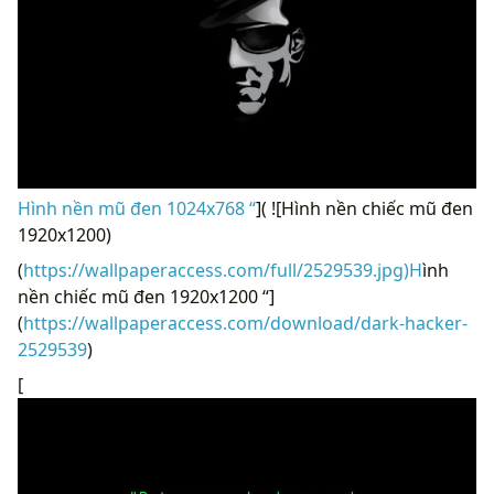
Hình nền mũ đen 1024x768 “
]( ![Hình nền chiếc mũ đen
1920x1200)
(
https://wallpaperaccess.com/full/2529539.jpg)H
ình
nền chiếc mũ đen 1920x1200 “]
(
https://wallpaperaccess.com/download/dark-hacker-
2529539
)
[