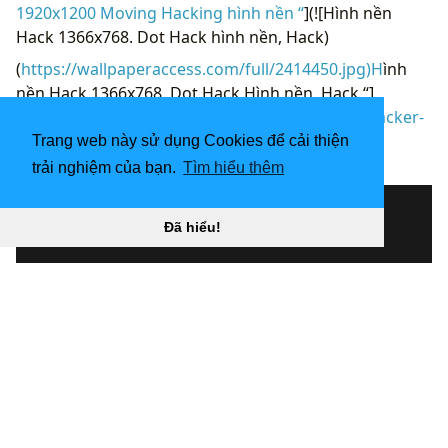
1920x1200 Moving Hacking hình nền “
](![Hình nền
Hack 1366x768. Dot Hack hình nền, Hack)
(
https://wallpaperaccess.com/full/2414450.jpg)H
ình
nền Hack 1366x768. Dot Hack Hình nền, Hack “]
(
https://wallpaperaccess.com/download/dark-hacker-
2414450
)
Trang web này sử dụng Cookies để cải thiện
trải nghiệm của bạn.
Tìm hiểu thêm
[
Đã hiểu!
Hình nền bị tấn công 1600x900 “
](![1920x1080 Hacking