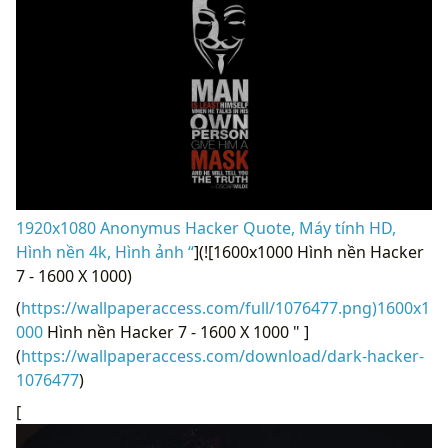
1920x1080 Anonymus Hacker Quote, Máy tính HD,
Hình nền 4k, Hình ảnh “
](![1600x1000 Hình nền Hacker
7 - 1600 X 1000)
(
https://wallpaperaccess.com/full/1076477.png)1600x1
000
Hình nền Hacker 7 - 1600 X 1000 " ]
(
https://wallpaperaccess.com/download/dark-hacker-
1076477
)
[