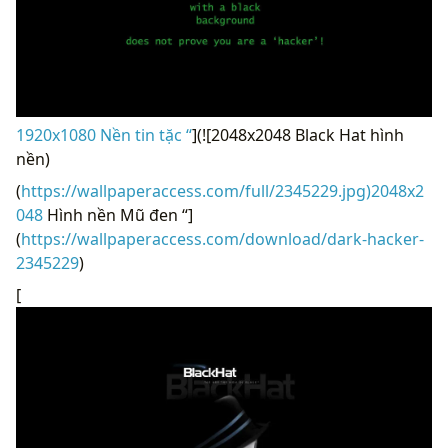
1920x1080 Nền tin tặc “
](![2048x2048 Black Hat hình
nền)
(
https://wallpaperaccess.com/full/2345229.jpg)2048x2
048
Hình nền Mũ đen “]
(
https://wallpaperaccess.com/download/dark-hacker-
2345229
)
[