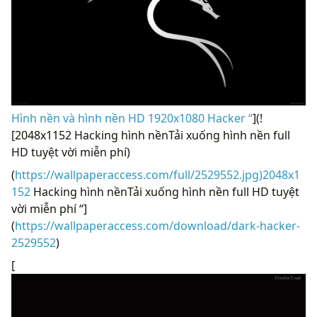
Hình nền và hình nền HD 1920x1080 Hacker “
](!
[2048x1152 Hacking hình nềnTải xuống hình nền full
HD tuyệt vời miễn phí)
(
https://wallpaperaccess.com/full/2529552.jpg)2048x1
152
Hacking hình nềnTải xuống hình nền full HD tuyệt
vời miễn phí “]
(
https://wallpaperaccess.com/download/dark-hacker-
2529552
)
[