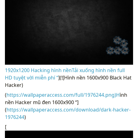
1920x1200 Hacking hình nềnTải xuống hình nền full
HD tuyệt vời miễn phí “
](![Hình nền 1600x900 Black Hat
Hacker)
(
https://wallpaperaccess.com/full/1976244.png)H
ình
nền Hacker mũ đen 1600x900 “]
(
https://wallpaperaccess.com/download/dark-hacker-
1976244
)
[