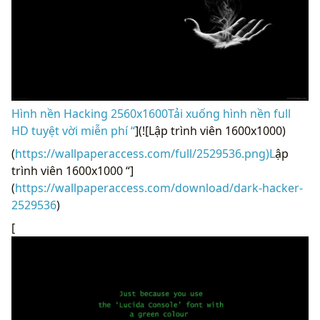
Hình nền Hacking 2560x1600Tải xuống hình nền full
HD tuyệt vời miễn phí “
](![Lập trình viên 1600x1000)
(
https://wallpaperaccess.com/full/2529536.png)L
ập
trình viên 1600x1000 “]
(
https://wallpaperaccess.com/download/dark-hacker-
2529536
)
[