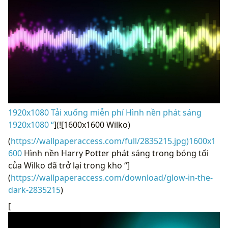
1920x1080 Tải xuống miễn phí Hình nền phát sáng
1920x1080 “
](![1600x1600 Wilko)
(
https://wallpaperaccess.com/full/2835215.jpg)1600x1
600
Hình nền Harry Potter phát sáng trong bóng tối
của Wilko đã trở lại trong kho “]
(
https://wallpaperaccess.com/download/glow-in-the-
dark-2835215
)
[