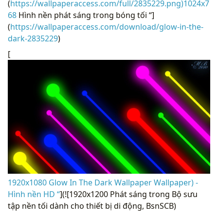
(
https://wallpaperaccess.com/full/2835229.png)1024x7
68
Hình nền phát sáng trong bóng tối “]
(
https://wallpaperaccess.com/download/glow-in-the-
dark-2835229
)
[
1920x1080 Glow In The Dark Wallpaper Wallpaper) -
Hình nền HD “
](![1920x1200 Phát sáng trong Bộ sưu
tập nền tối dành cho thiết bị di động, BsnSCB)