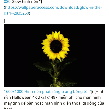
080
Glow hình nền “]
(
https://wallpaperaccess.com/download/glow-in-the-
dark-2835260
)
[
1600x1000 Hình nền phát sáng trong bóng tối “
](![Hình
nền Halloween 4K 2721x1497 miễn phí cho màn hình
máy tính để bàn hoặc màn hình điện thoại di động của
bạn)