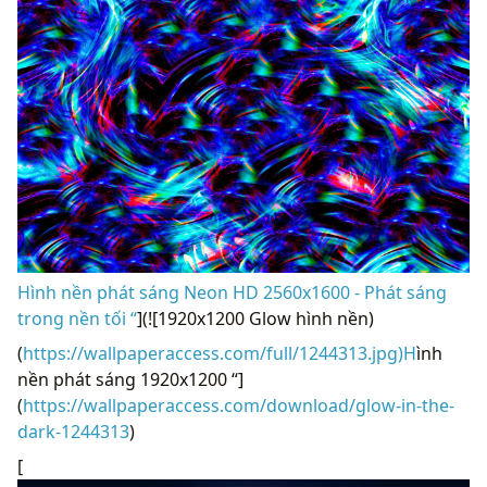
Hình nền phát sáng Neon HD 2560x1600 - Phát sáng
trong nền tối “
](![1920x1200 Glow hình nền)
(
https://wallpaperaccess.com/full/1244313.jpg)H
ình
nền phát sáng 1920x1200 “]
(
https://wallpaperaccess.com/download/glow-in-the-
dark-1244313
)
[