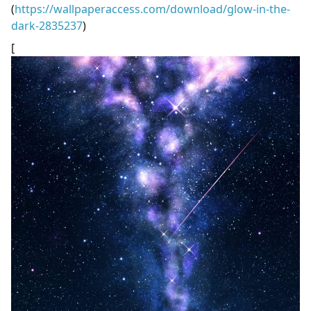
(
https://wallpaperaccess.com/download/glow-in-the-
dark-2835237
)
[