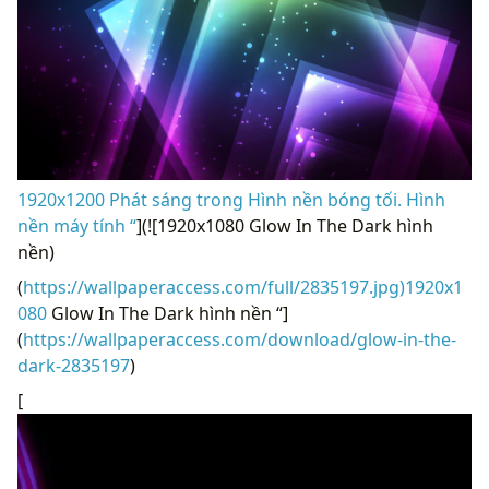
1920x1200 Phát sáng trong Hình nền bóng tối. Hình
nền máy tính “
](![1920x1080 Glow In The Dark hình
nền)
(
https://wallpaperaccess.com/full/2835197.jpg)1920x1
080
Glow In The Dark hình nền “]
(
https://wallpaperaccess.com/download/glow-in-the-
dark-2835197
)
[