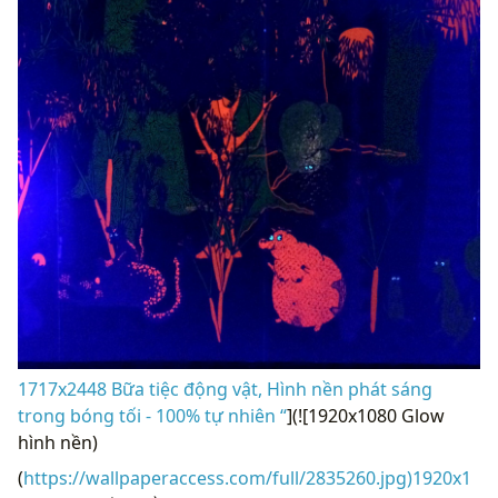
1717x2448 Bữa tiệc động vật, Hình nền phát sáng
trong bóng tối - 100% tự nhiên “
](![1920x1080 Glow
hình nền)
(
https://wallpaperaccess.com/full/2835260.jpg)1920x1