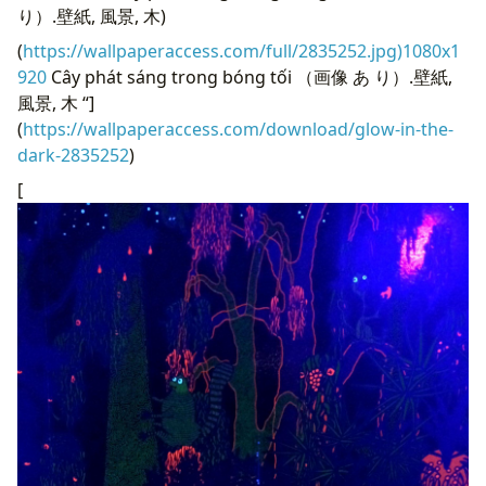
り）.壁紙, 風景, 木)
(
https://wallpaperaccess.com/full/2835252.jpg)1080x1
920
Cây phát sáng trong bóng tối （画像 あ り）.壁紙,
風景, 木 “]
(
https://wallpaperaccess.com/download/glow-in-the-
dark-2835252
)
[