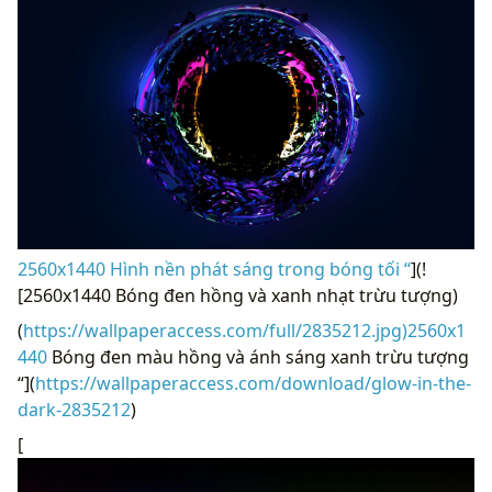
2560x1440 Hình nền phát sáng trong bóng tối “
](!
[2560x1440 Bóng đen hồng và xanh nhạt trừu tượng)
(
https://wallpaperaccess.com/full/2835212.jpg)2560x1
440
Bóng đen màu hồng và ánh sáng xanh trừu tượng
“](
https://wallpaperaccess.com/download/glow-in-the-
dark-2835212
)
[