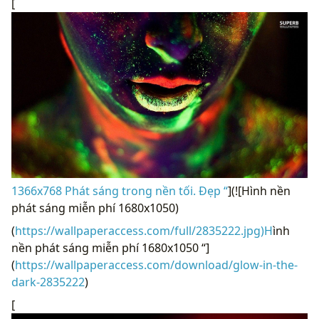
[
1366x768 Phát sáng trong nền tối. Đẹp “
](![Hình nền
phát sáng miễn phí 1680x1050)
(
https://wallpaperaccess.com/full/2835222.jpg)H
ình
nền phát sáng miễn phí 1680x1050 “]
(
https://wallpaperaccess.com/download/glow-in-the-
dark-2835222
)
[