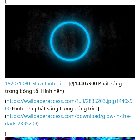
[
1920x1080 Glow hình nền “
](![1440x900 Phát sáng
trong bóng tối Hình nền)
(
https://wallpaperaccess.com/full/2835203.jpg)1440x9
00
Hình nền phát sáng trong bóng tối “]
(
https://wallpaperaccess.com/download/glow-in-the-
dark-2835203
)
[