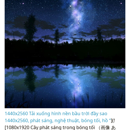
1440x2560 Tải xuống hình nền bầu trời đầy sao
1440x2560, phát sáng, nghệ thuật, bóng tối, hồ “
](!
[1080x1920 Cây phát sáng trong bóng tối （画像 あ