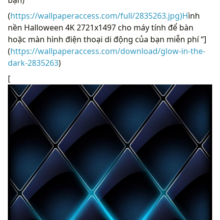
(
https://wallpaperaccess.com/full/2835263.jpg)H
ình
nền Halloween 4K 2721x1497 cho máy tính để bàn
hoặc màn hình điện thoại di động của bạn miễn phí “]
(
https://wallpaperaccess.com/download/glow-in-the-
dark-2835263
)
[