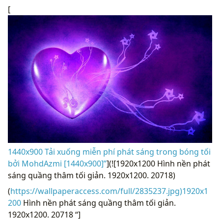
[
1440x900 Tải xuống miễn phí phát sáng trong bóng tối
bởi MohdAzmi [1440x900]”
](![1920x1200 Hình nền phát
sáng quầng thâm tối giản. 1920x1200. 20718)
(
https://wallpaperaccess.com/full/2835237.jpg)1920x1
200
Hình nền phát sáng quầng thâm tối giản.
1920x1200. 20718 “]