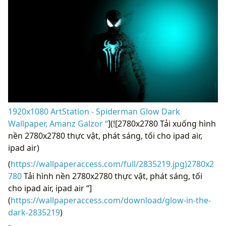
1920x1080 ArtStation - Spiderman Glow Dark
Wallpaper, Amanz Galzor “
](![2780x2780 Tải xuống hình
nền 2780x2780 thực vật, phát sáng, tối cho ipad air,
ipad air)
(
https://wallpaperaccess.com/full/2835219.jpg)2780x2
780
Tải hình nền 2780x2780 thực vật, phát sáng, tối
cho ipad air, ipad air “]
(
https://wallpaperaccess.com/download/glow-in-the-
dark-2835219
)