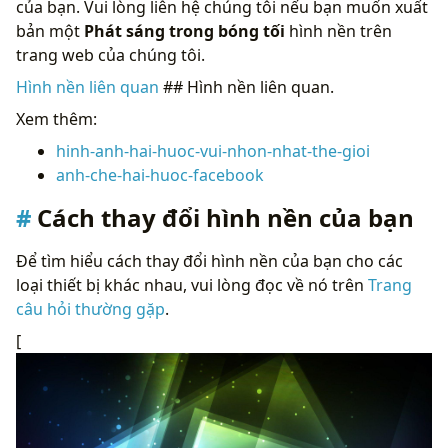
của bạn. Vui lòng liên hệ chúng tôi nếu bạn muốn xuất
bản một
Phát sáng trong bóng tối
hình nền trên
trang web của chúng tôi.
Hình nền liên quan
## Hình nền liên quan.
Xem thêm:
hinh-anh-hai-huoc-vui-nhon-nhat-the-gioi
anh-che-hai-huoc-facebook
Cách thay đổi hình nền của bạn
Để tìm hiểu cách thay đổi hình nền của bạn cho các
loại thiết bị khác nhau, vui lòng đọc về nó trên
Trang
câu hỏi thường gặp
.
[