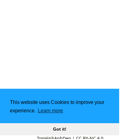
This website uses Cookies to improve your
experience.
Learn more
Got it!
TopHinhAnhDep
|
CC BY-NC 4.0