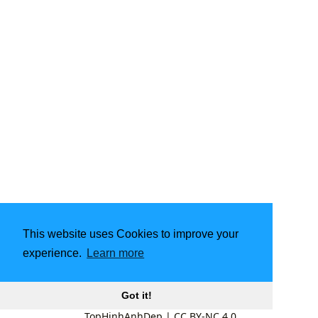
This website uses Cookies to improve your
experience.
Learn more
Got it!
TopHinhAnhDep
|
CC BY-NC 4.0