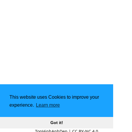
This website uses Cookies to improve your
experience.
Learn more
Got it!
TopHinhAnhDep
|
CC BY-NC 4.0