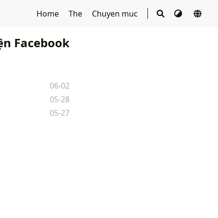
Home
The
Chuyen muc
ện Facebook
06-02
05-28
05-27