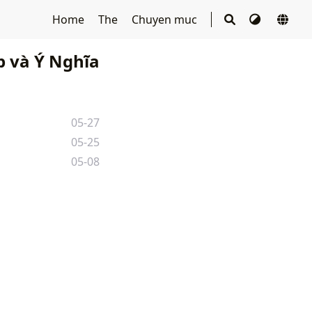
Home
The
Chuyen muc
 và Ý Nghĩa
05-27
05-25
05-08