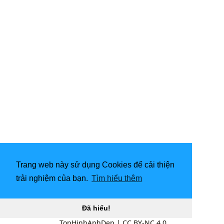
Trang web này sử dụng Cookies để cải thiện
trải nghiệm của bạn.
Tìm hiểu thêm
Đã hiểu!
TopHinhAnhDep
|
CC BY-NC 4.0