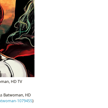
woman, HD TV
As Batwoman, HD
batwoman-1079455
)