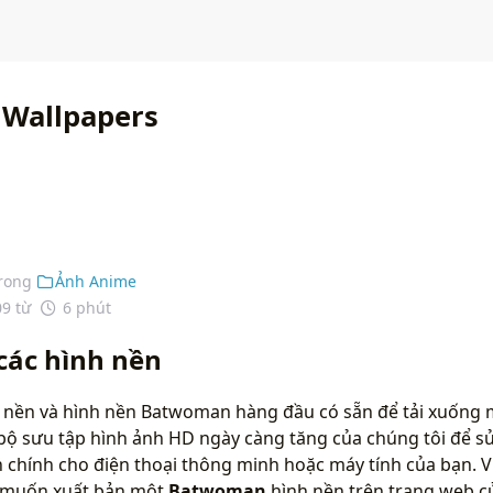
Wallpapers
rong
Ảnh Anime
09 từ
6 phút
ác hình nền
 nền và hình nền Batwoman hàng đầu có sẵn để tải xuống m
bộ sưu tập hình ảnh HD ngày càng tăng của chúng tôi để s
chính cho điện thoại thông minh hoặc máy tính của bạn. Vu
n muốn xuất bản một
Batwoman
hình nền trên trang web củ