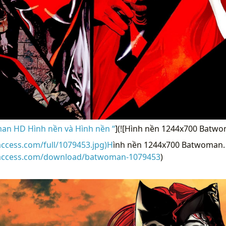
n HD Hình nền và Hình nền “
](![Hình nền 1244x700 Batwo
access.com/full/1079453.jpg)H
ình nền 1244x700 Batwoman. 
raccess.com/download/batwoman-1079453
)