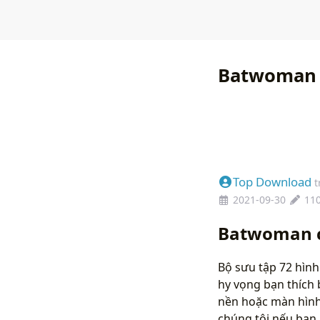
Batwoman 
Top Download
t
2021-09-30
11
Batwoman c
Bộ sưu tập 72 hình
hy vọng bạn thích 
nền hoặc màn hình 
chúng tôi nếu bạ