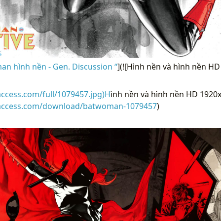
n hình nền - Gen. Discussion “
](![Hình nền và hình nền H
access.com/full/1079457.jpg)H
ình nền và hình nền HD 1920
raccess.com/download/batwoman-1079457
)