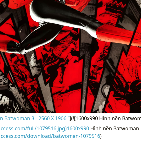
n Batwoman 3 - 2560 X 1906 “
](![1600x990 Hình nền Batwom
access.com/full/1079516.jpg)1600x990
Hình nền Batwoman 13
raccess.com/download/batwoman-1079516
)