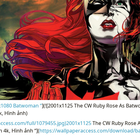
x1080 Batwoman “
](![2001x1125 The CW Ruby Rose As Bat
k, Hình ảnh)
access.com/full/1079455.jpg)2001x1125
The CW Ruby Rose 
 4k, Hình ảnh “](
https://wallpaperaccess.com/download/