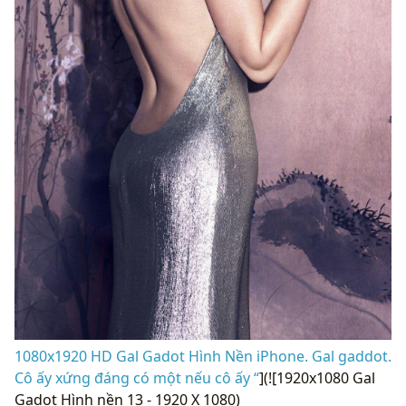
1080x1920 HD Gal Gadot Hình Nền iPhone. Gal gaddot.
Cô ấy xứng đáng có một nếu cô ấy “
](![1920x1080 Gal
Gadot Hình nền 13 - 1920 X 1080)