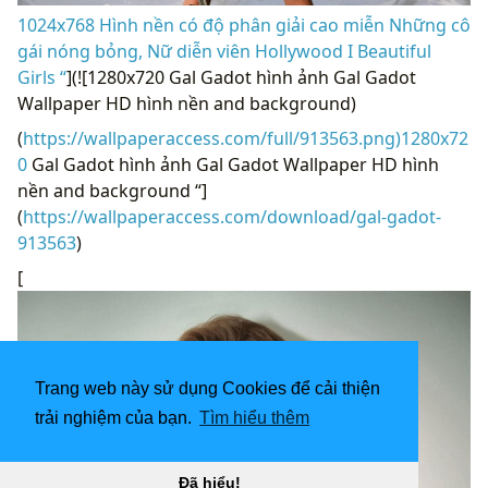
1024x768 Hình nền có độ phân giải cao miễn Những cô
gái nóng bỏng, Nữ diễn viên Hollywood I Beautiful
Girls “
](![1280x720 Gal Gadot hình ảnh Gal Gadot
Wallpaper HD hình nền and background)
(
https://wallpaperaccess.com/full/913563.png)1280x72
0
Gal Gadot hình ảnh Gal Gadot Wallpaper HD hình
nền and background “]
(
https://wallpaperaccess.com/download/gal-gadot-
913563
)
[
Trang web này sử dụng Cookies để cải thiện
trải nghiệm của bạn.
Tìm hiểu thêm
Đã hiểu!