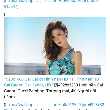
(
https://wallpaperaccess.com/download/gal-gadot-
913547
)
[
1920x1080 Gal Gadot Hình nền HD 11. Hình nền HD
Gal Gadot. Gal Gadot, HD “
](![4928x3280 Hình nền Gal
Gadot, Gucci Bamboo, Thương mại, 4K, Người nổi
tiếng)
(
https://wallpaperaccess.com/full/913549.jpg)4928x32