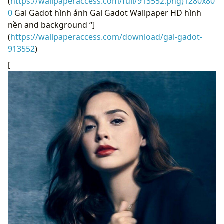
(
https://wallpaperaccess.com/full/913552.png)1280x80
0
Gal Gadot hình ảnh Gal Gadot Wallpaper HD hình
nền and background “]
(
https://wallpaperaccess.com/download/gal-gadot-
913552
)
[