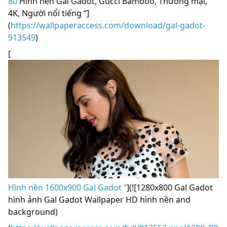
80
Hình nền Gal Gadot, Gucci Bamboo, Thương mại,
4K, Người nổi tiếng “]
(
https://wallpaperaccess.com/download/gal-gadot-
913549
)
[
Hình nền 1600x900 Gal Gadot “
](![1280x800 Gal Gadot
hình ảnh Gal Gadot Wallpaper HD hình nền and
background)