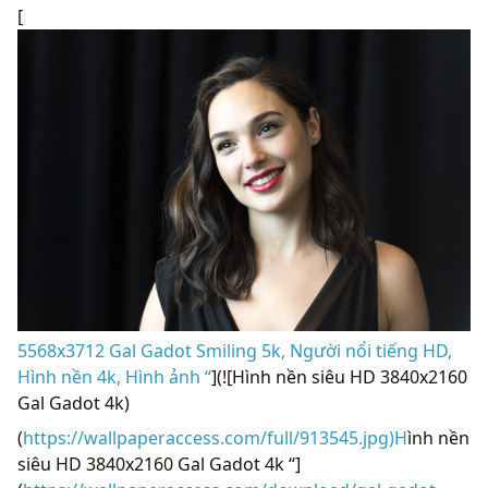
[
5568x3712 Gal Gadot Smiling 5k, Người nổi tiếng HD,
Hình nền 4k, Hình ảnh “
](![Hình nền siêu HD 3840x2160
Gal Gadot 4k)
(
https://wallpaperaccess.com/full/913545.jpg)H
ình nền
siêu HD 3840x2160 Gal Gadot 4k “]