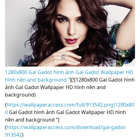
1280x800 Gal Gadot hình ảnh Gal Gadot Wallpaper HD
hình nền and background “
](![1280x800 Gal Gadot hình
ảnh Gal Gadot Wallpaper HD hình nền and
background)
(
https://wallpaperaccess.com/full/913542.png)1280x80
0
Gal Gadot hình ảnh Gal Gadot Wallpaper HD hình
nền and background “]
(
https://wallpaperaccess.com/download/gal-gadot-
913542
)