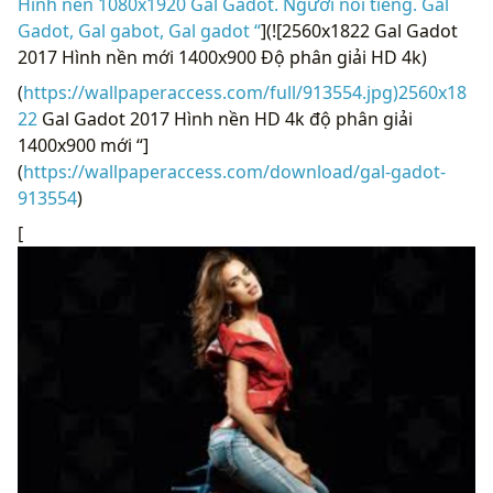
Hình nền 1080x1920 Gal Gadot. Người nổi tiếng. Gal
Gadot, Gal gabot, Gal gadot “
](![2560x1822 Gal Gadot
2017 Hình nền mới 1400x900 Độ phân giải HD 4k)
(
https://wallpaperaccess.com/full/913554.jpg)2560x18
22
Gal Gadot 2017 Hình nền HD 4k độ phân giải
1400x900 mới “]
(
https://wallpaperaccess.com/download/gal-gadot-
913554
)
[