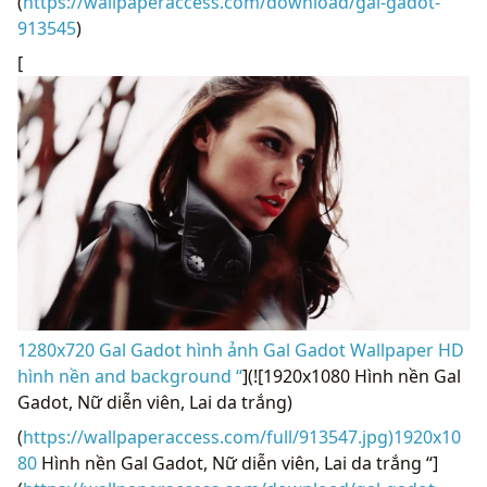
(
https://wallpaperaccess.com/download/gal-gadot-
913545
)
[
1280x720 Gal Gadot hình ảnh Gal Gadot Wallpaper HD
hình nền and background “
](![1920x1080 Hình nền Gal
Gadot, Nữ diễn viên, Lai da trắng)
(
https://wallpaperaccess.com/full/913547.jpg)1920x10
80
Hình nền Gal Gadot, Nữ diễn viên, Lai da trắng “]