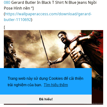
080
Gerard Butler In Black T Shirt N Blue Jeans Ngồi
Pose Hình nền “]
(
https://wallpaperaccess.com/download/gerard-
butler-1110692
)
[
Trang web này sử dụng Cookies để cải thiện
trải nghiệm của bạn.
Tìm hiểu thêm
Đã hiểu!