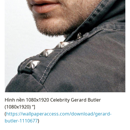
Hình nền 1080x1920 Celebrity Gerard Butler
(1080x1920) “]
(
https://wallpaperaccess.com/download/gerard-
butler-1110677
)