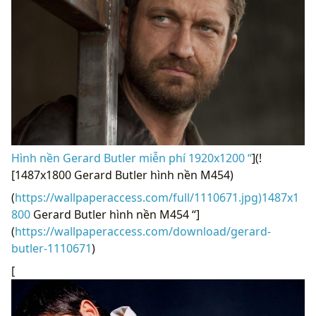
Hình nền Gerard Butler miễn phí 1920x1200 “
](!
[1487x1800 Gerard Butler hình nền M454)
(
https://wallpaperaccess.com/full/1110671.jpg)1487x1
800
Gerard Butler hình nền M454 “]
(
https://wallpaperaccess.com/download/gerard-
butler-1110671
)
[