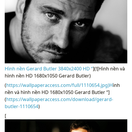
Hình nền Gerard Butler 3840x2400 HD “
](![Hình nền và
hình nền HD 1680x1050 Gerard Butler)
(
https://wallpaperaccess.com/full/1110654.jpg)H
ình
nền và hình nền HD 1680x1050 Gerard Butler “]
(
https://wallpaperaccess.com/download/gerard-
butler-1110654
)
[