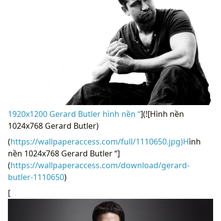
1920x1200 Gerard Butler hình nền “
](![Hình nền
1024x768 Gerard Butler)
(
https://wallpaperaccess.com/full/1110650.jpg)H
ình
nền 1024x768 Gerard Butler “]
(
https://wallpaperaccess.com/download/gerard-
butler-1110650
)
[