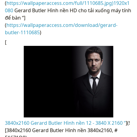
(
https://wallpaperaccess.com/full/1110685.jpg)1920x1
080
Gerard Butler Hình nền HD cho tải xuống máy tính
để bàn “]
(
https://wallpaperaccess.com/download/gerard-
butler-1110685
)
[
3840x2160 Gerard Butler Hình nền 12 - 3840 X 2160 “
](!
[3840x2160 Gerard Butler Hình nền 3840x2160, #