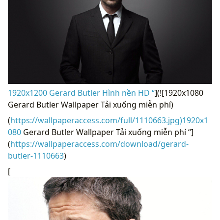
1920x1200 Gerard Butler Hình nền HD “
](![1920x1080
Gerard Butler Wallpaper Tải xuống miễn phí)
(
https://wallpaperaccess.com/full/1110663.jpg)1920x1
080
Gerard Butler Wallpaper Tải xuống miễn phí “]
(
https://wallpaperaccess.com/download/gerard-
butler-1110663
)
[