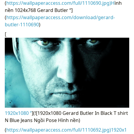
(
https://wallpaperaccess.com/full/1110690.jpg)H
ình
nền 1024x768 Gerard Butler “]
(
https://wallpaperaccess.com/download/gerard-
butler-1110690
)
[
1920x1080 “
](![1920x1080 Gerard Butler In Black T shirt
N Blue Jeans Ngồi Pose Hình nền)
(
https://wallpaperaccess.com/full/1110692.jpg)1920x1