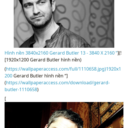
Hình nền 3840x2160 Gerard Butler 13 - 3840 X 2160 “
](!
[1920x1200 Gerard Butler hình nền)
(
https://wallpaperaccess.com/full/1110658.jpg)1920x1
200
Gerard Butler hình nền “]
(
https://wallpaperaccess.com/download/gerard-
butler-1110658
)
[