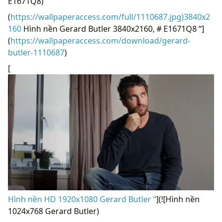
E1671Q8)
(
https://wallpaperaccess.com/full/1110687.jpg)3840x2
160
Hình nền Gerard Butler 3840x2160, # E1671Q8 “]
(
https://wallpaperaccess.com/download/gerard-
butler-1110687
)
[
Hình nền HD 1920x1080 Gerard Butler “
](![Hình nền
1024x768 Gerard Butler)