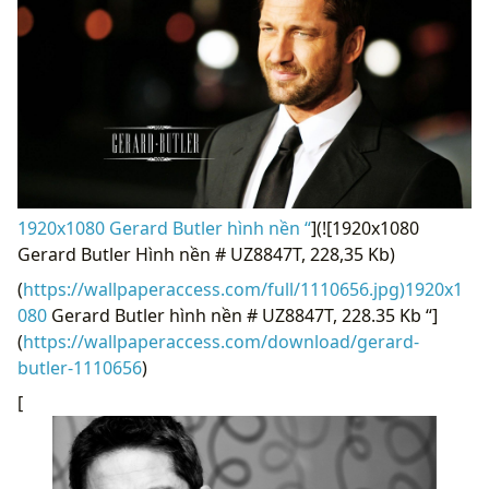
1920x1080 Gerard Butler hình nền “
](![1920x1080
Gerard Butler Hình nền # UZ8847T, 228,35 Kb)
(
https://wallpaperaccess.com/full/1110656.jpg)1920x1
080
Gerard Butler hình nền # UZ8847T, 228.35 Kb “]
(
https://wallpaperaccess.com/download/gerard-
butler-1110656
)
[