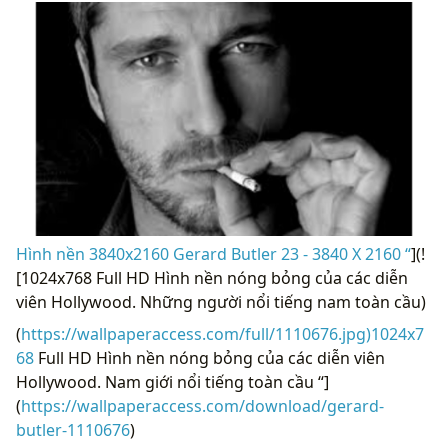
Hình nền 3840x2160 Gerard Butler 23 - 3840 X 2160 “
](!
[1024x768 Full HD Hình nền nóng bỏng của các diễn
viên Hollywood. Những người nổi tiếng nam toàn cầu)
(
https://wallpaperaccess.com/full/1110676.jpg)1024x7
68
Full HD Hình nền nóng bỏng của các diễn viên
Hollywood. Nam giới nổi tiếng toàn cầu “]
(
https://wallpaperaccess.com/download/gerard-
butler-1110676
)