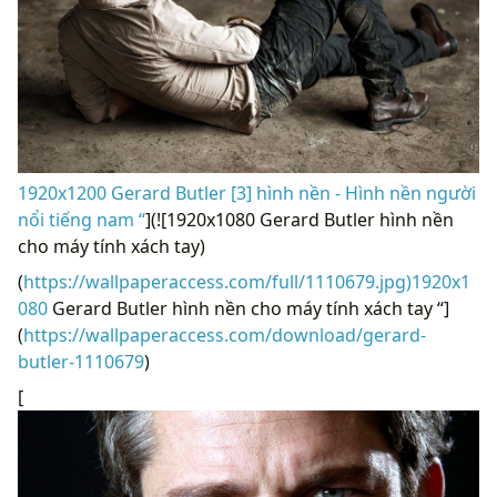
1920x1200 Gerard Butler [3] hình nền - Hình nền người
nổi tiếng nam “
](![1920x1080 Gerard Butler hình nền
cho máy tính xách tay)
(
https://wallpaperaccess.com/full/1110679.jpg)1920x1
080
Gerard Butler hình nền cho máy tính xách tay “]
(
https://wallpaperaccess.com/download/gerard-
butler-1110679
)
[