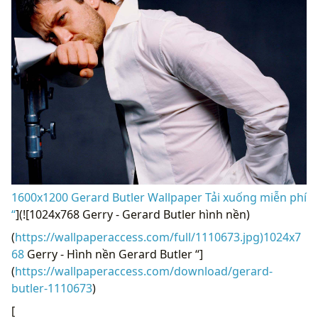
1600x1200 Gerard Butler Wallpaper Tải xuống miễn phí
“
](![1024x768 Gerry - Gerard Butler hình nền)
(
https://wallpaperaccess.com/full/1110673.jpg)1024x7
68
Gerry - Hình nền Gerard Butler “]
(
https://wallpaperaccess.com/download/gerard-
butler-1110673
)
[