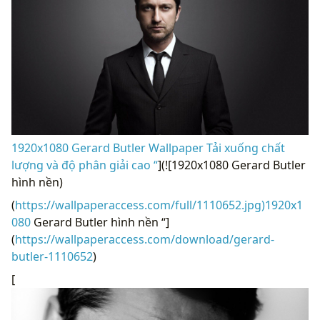
1920x1080 Gerard Butler Wallpaper Tải xuống chất
lượng và độ phân giải cao “
](![1920x1080 Gerard Butler
hình nền)
(
https://wallpaperaccess.com/full/1110652.jpg)1920x1
080
Gerard Butler hình nền “]
(
https://wallpaperaccess.com/download/gerard-
butler-1110652
)
[