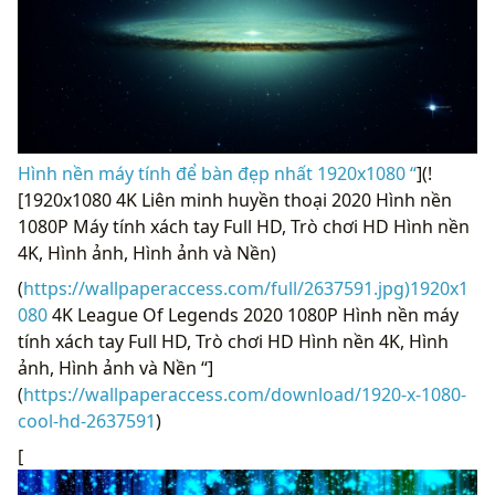
Hình nền máy tính để bàn đẹp nhất 1920x1080 “
](!
[1920x1080 4K Liên minh huyền thoại 2020 Hình nền
1080P Máy tính xách tay Full HD, Trò chơi HD Hình nền
4K, Hình ảnh, Hình ảnh và Nền)
(
https://wallpaperaccess.com/full/2637591.jpg)1920x1
080
4K League Of Legends 2020 1080P Hình nền máy
tính xách tay Full HD, Trò chơi HD Hình nền 4K, Hình
ảnh, Hình ảnh và Nền “]
(
https://wallpaperaccess.com/download/1920-x-1080-
cool-hd-2637591
)
[