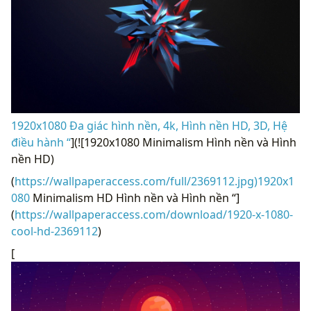
1920x1080 Đa giác hình nền, 4k, Hình nền HD, 3D, Hệ
điều hành “
](![1920x1080 Minimalism Hình nền và Hình
nền HD)
(
https://wallpaperaccess.com/full/2369112.jpg)1920x1
080
Minimalism HD Hình nền và Hình nền “]
(
https://wallpaperaccess.com/download/1920-x-1080-
cool-hd-2369112
)
[