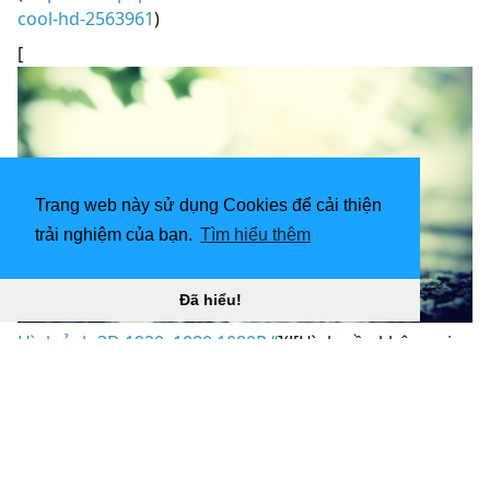
cool-hd-2563961
)
[
Trang web này sử dụng Cookies để cải thiện
trải nghiệm của bạn.
Tìm hiểu thêm
Đã hiểu!
Hình ảnh 3D 1920x1080 1080P “
](![Hình nền không gian
1920x1080 HD 1920x1080)
(
https://wallpaperaccess.com/full/3136274.jpg)H
ình
nền không gian 1920x1080 HD 1920x1080 “]
(
https://wallpaperaccess.com/download/1920-x-1080-
cool-hd-3136274
)