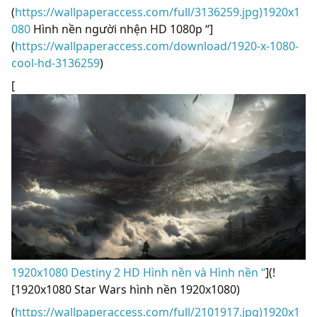
(
https://wallpaperaccess.com/full/3136259.jpg)1920x1
080
Hình nền người nhện HD 1080p “]
(
https://wallpaperaccess.com/download/1920-x-1080-
cool-hd-3136259
)
[
1920x1080 Destiny 2 HD Hình nền và Hình nền “
](!
[1920x1080 Star Wars hình nền 1920x1080)
(
https://wallpaperaccess.com/full/2101917.jpg)1920x1