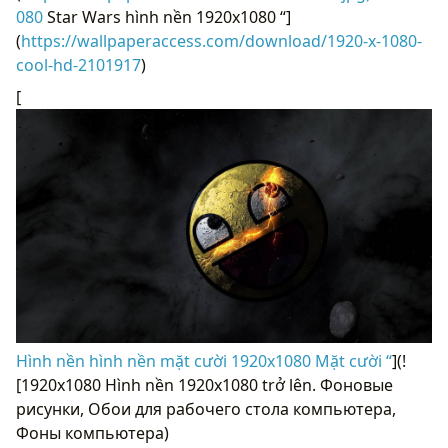
080
Star Wars hình nền 1920x1080 “]
(
https://wallpaperaccess.com/download/1920-x-1080-
cool-hd-2101917
)
[
Hình nền hình nền mặt cười 1920x1080 Mặt cười “
](!
[1920x1080 Hình nền 1920x1080 trở lên. Фоновые
рисунки, Обои для рабочего стола компьютера,
Фоны компьютера)