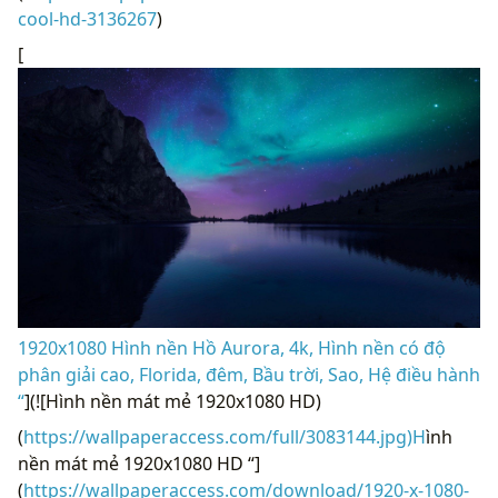
cool-hd-3136267
)
[
1920x1080 Hình nền Hồ Aurora, 4k, Hình nền có độ
phân giải cao, Florida, đêm, Bầu trời, Sao, Hệ điều hành
“
](![Hình nền mát mẻ 1920x1080 HD)
(
https://wallpaperaccess.com/full/3083144.jpg)H
ình
nền mát mẻ 1920x1080 HD “]
(
https://wallpaperaccess.com/download/1920-x-1080-