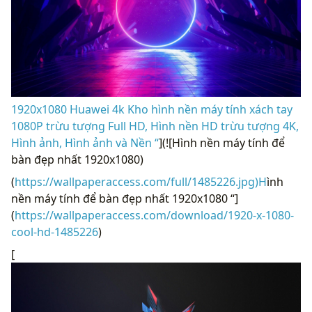
1920x1080 Huawei 4k Kho hình nền máy tính xách tay
1080P trừu tượng Full HD, Hình nền HD trừu tượng 4K,
Hình ảnh, Hình ảnh và Nền “
](![Hình nền máy tính để
bàn đẹp nhất 1920x1080)
(
https://wallpaperaccess.com/full/1485226.jpg)H
ình
nền máy tính để bàn đẹp nhất 1920x1080 “]
(
https://wallpaperaccess.com/download/1920-x-1080-
cool-hd-1485226
)
[