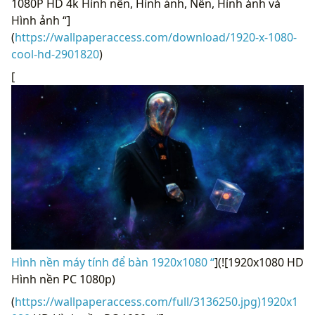
1080P HD 4k Hình nền, Hình ảnh, Nền, Hình ảnh và
Hình ảnh “]
(
https://wallpaperaccess.com/download/1920-x-1080-
cool-hd-2901820
)
[
Hình nền máy tính để bàn 1920x1080 “
](![1920x1080 HD
Hình nền PC 1080p)
(
https://wallpaperaccess.com/full/3136250.jpg)1920x1