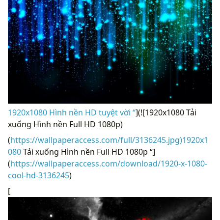
1920x1080 Hình nền HD tuyệt vời “
](![1920x1080 Tải
xuống Hình nền Full HD 1080p)
(
https://wallpaperaccess.com/full/3136245.jpg)1920x1
080
Tải xuống Hình nền Full HD 1080p “]
(
https://wallpaperaccess.com/download/1920-x-1080-
cool-hd-3136245
)
[