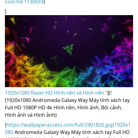
cool-hd-1130693
)
[
1920x1080 Razer HD Hình nền và Hình nền “
](!
[1920x1080 Andromeda Galaxy Way Máy tính xách tay
Full HD 1080P HD 4k Hình nền, Hình ảnh, Bối cảnh,
Hình ảnh và Hình ảnh)
(
https://wallpaperaccess.com/full/2901820.jpg)1920x1
080
Andromeda Galaxy Way Máy tính xách tay Full HD