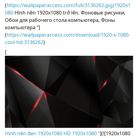
(
https://wallpaperaccess.com/full/3136262.jpg)1920x1
080
Hình nền 1920x1080 trở lên. Фоновые рисунки,
Обои для рабочего стола компьютера, Фоны
компьютера “]
(
https://wallpaperaccess.com/download/1920-x-1080-
cool-hd-3136262
)
[
Hình nền đen 1920x1080 HD 1920x1080 “
](![1920x1080