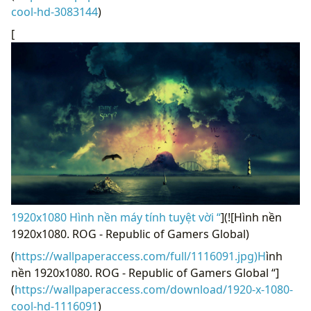
cool-hd-3083144
)
[
1920x1080 Hình nền máy tính tuyệt vời “
](![Hình nền
1920x1080. ROG - Republic of Gamers Global)
(
https://wallpaperaccess.com/full/1116091.jpg)H
ình
nền 1920x1080. ROG - Republic of Gamers Global “]
(
https://wallpaperaccess.com/download/1920-x-1080-
cool-hd-1116091
)