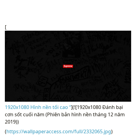
[
1920x1080 Hình nền tối cao “
](![1920x1080 Đánh bại
cơn sốt cuối năm (Phiên bản hình nền tháng 12 năm
2019))
(
https://wallpaperaccess.com/full/2332065.jpg
)