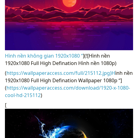
Hình nền không gian 1920x1080 “
](![Hình nền
1920x1080 Full High Defination Hình nền 1080p)
(
https://wallpaperaccess.com/full/215112.jpg)H
ình nền
1920x1080 Full High Defination Wallpaper 1080p “]
(
https://wallpaperaccess.com/download/1920-x-1080-
cool-hd-215112
)
[