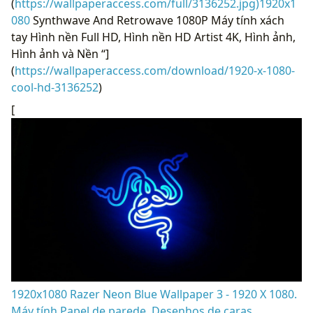
(
https://wallpaperaccess.com/full/3136252.jpg)1920x1
080
Synthwave And Retrowave 1080P Máy tính xách
tay Hình nền Full HD, Hình nền HD Artist 4K, Hình ảnh,
Hình ảnh và Nền “]
(
https://wallpaperaccess.com/download/1920-x-1080-
cool-hd-3136252
)
[
1920x1080 Razer Neon Blue Wallpaper 3 - 1920 X 1080.
Máy tính Papel de parede, Desenhos de caras,