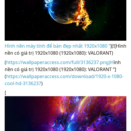
Hình nền máy tính để bàn đẹp nhất 1920x1080 “
](![Hình
nền có giá trị 1920x1080 (1920x1080): VALORANT)
(
https://wallpaperaccess.com/full/3136237.png)H
ình
nền có giá trị 1920x1080 (1920x1080): VALORANT “]
(
https://wallpaperaccess.com/download/1920-x-1080-
cool-hd-3136237
)
[