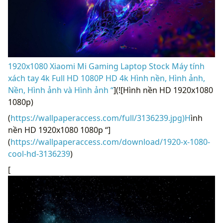
1920x1080 Xiaomi Mi Gaming Laptop Stock Máy tính
xách tay 4k Full HD 1080P HD 4k Hình nền, Hình ảnh,
Nền, Hình ảnh và Hình ảnh “
](![Hình nền HD 1920x1080
1080p)
(
https://wallpaperaccess.com/full/3136239.jpg)H
ình
nền HD 1920x1080 1080p “]
(
https://wallpaperaccess.com/download/1920-x-1080-
cool-hd-3136239
)
[