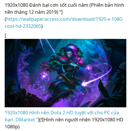
1920x1080 Đánh bại cơn sốt cuối năm (Phiên bản hình
nền tháng 12 năm 2019) “]
(
https://wallpaperaccess.com/download/1920-x-1080-
cool-hd-2332065
)
[
1920x1080 Hình nền Dota 2 HD tuyệt vời cho PC của
bạn. DMarket “
](![Hình nền người nhện 1920x1080 HD
1080p)