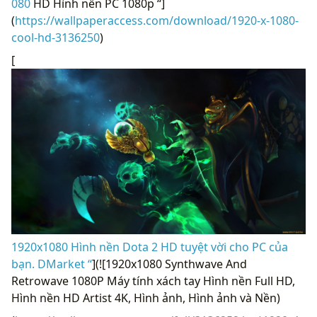
080
HD Hình nền PC 1080p “]
(
https://wallpaperaccess.com/download/1920-x-1080-
cool-hd-3136250
)
[
1920x1080 Hình nền Dota 2 HD tuyệt vời cho PC của
bạn. DMarket “
](![1920x1080 Synthwave And
Retrowave 1080P Máy tính xách tay Hình nền Full HD,
Hình nền HD Artist 4K, Hình ảnh, Hình ảnh và Nền)