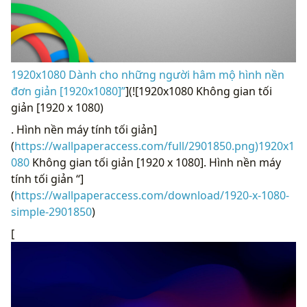
1920x1080 Dành cho những người hâm mộ hình nền
đơn giản [1920x1080]”
](![1920x1080 Không gian tối
giản [1920 x 1080)
. Hình nền máy tính tối giản]
(
https://wallpaperaccess.com/full/2901850.png)1920x1
080
Không gian tối giản [1920 x 1080]. Hình nền máy
tính tối giản “]
(
https://wallpaperaccess.com/download/1920-x-1080-
simple-2901850
)
[