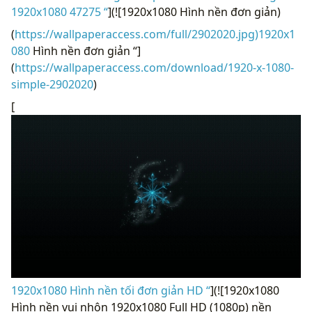
1920x1080 47275 “
](![1920x1080 Hình nền đơn giản)
(
https://wallpaperaccess.com/full/2902020.jpg)1920x1
080
Hình nền đơn giản “]
(
https://wallpaperaccess.com/download/1920-x-1080-
simple-2902020
)
[
1920x1080 Hình nền tối đơn giản HD “
](![1920x1080
Hình nền vui nhộn 1920x1080 Full HD (1080p) nền