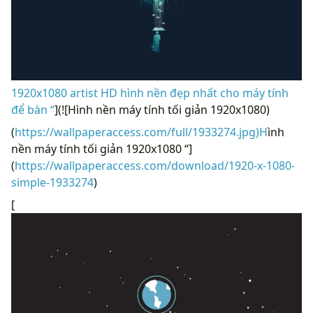
1920x1080 artist HD hình nền đẹp nhất cho máy tính
để bàn “
](![Hình nền máy tính tối giản 1920x1080)
(
https://wallpaperaccess.com/full/1933274.jpg)H
ình
nền máy tính tối giản 1920x1080 “]
(
https://wallpaperaccess.com/download/1920-x-1080-
simple-1933274
)
[