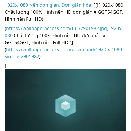
1920x1080 Nền đơn giản. Đơn giản hóa “
](![1920x1080
Chất lượng 100% Hình nền HD đơn giản # GGT54GGT,
Hình nền Full HD)
(
https://wallpaperaccess.com/full/2901982.jpg)1920x1
080
Chất lượng 100% Hình nền HD đơn giản #
GGT54GGT, Hình nền Full HD “]
(
https://wallpaperaccess.com/download/1920-x-1080-
simple-2901982
)
[