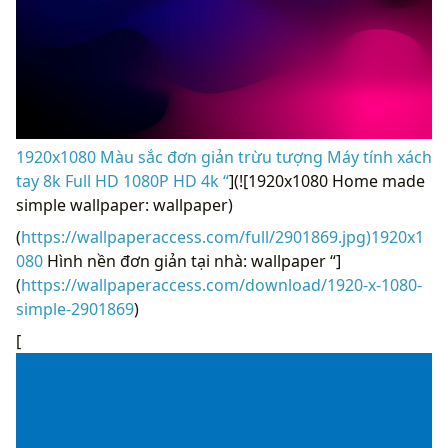
1920x1080 Màu sắc đơn giản trừu tượng Máy tính xách
tay 8k Full HD 1080P HD 4k “
](![1920x1080 Home made
simple wallpaper: wallpaper)
(
https://wallpaperaccess.com/full/2901869.jpg)1920x1
080
Hình nền đơn giản tại nhà: wallpaper “]
(
https://wallpaperaccess.com/download/1920-x-1080-
simple-2901869
)
[