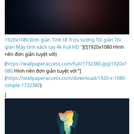
1920x1080 Đơn giản Tinh tế Trừu tượng Tối giản Tối
giản Máy tính xách tay 4k Full HD “
](![1920x1080 Hình
nền đơn giản tuyệt vời)
(
https://wallpaperaccess.com/full/1732380.jpg)1920x1
080
Hình nền đơn giản tuyệt vời “]
(
https://wallpaperaccess.com/download/1920-x-1080-
simple-1732380
)
[