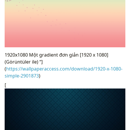
1920x1080 Một gradient đơn giản [1920 x 1080]
(Görüntüler ile) “]
(
https://wallpaperaccess.com/download/1920-x-1080-
simple-2901873
)
[