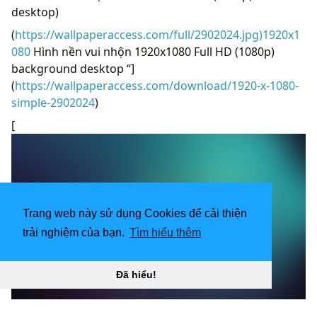
desktop)
(
https://wallpaperaccess.com/full/2902024.jpg)1920x1
080
Hình nền vui nhộn 1920x1080 Full HD (1080p)
background desktop “]
(
https://wallpaperaccess.com/download/1920-x-1080-
simple-2902024
)
[
Trang web này sử dụng Cookies để cải thiện
trải nghiệm của bạn.
Tìm hiểu thêm
Đã hiểu!
1920x1080 Hình nền HD đơn giản. 1920x1080 “
](!