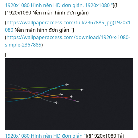
1920x1080 Hình nền HD đơn giản. 1920x1080 “
](!
[1920x1080 Nền màn hình đơn giản)
(
https://wallpaperaccess.com/full/2367885.jpg)1920x1
080
Nền màn hình đơn giản “]
(
https://wallpaperaccess.com/download/1920-x-1080-
simple-2367885
)
[
1920x1080 Hình nền HD đơn giản “
](![1920x1080 Tải