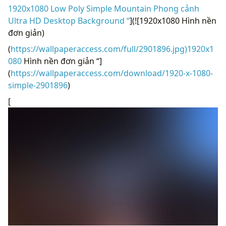
1920x1080 Low Poly Simple Mountain Phong cảnh
Ultra HD Desktop Background “
](![1920x1080 Hình nền
đơn giản)
(
https://wallpaperaccess.com/full/2901896.jpg)1920x1
080
Hình nền đơn giản “]
(
https://wallpaperaccess.com/download/1920-x-1080-
simple-2901896
)
[