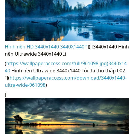
Hình nền HD 3440x1440 3440X1440 “
](![3440x1440 Hình
nền Ultrawide 3440x1440 I)
(
https://wallpaperaccess.com/full/961098.jpg)3440x14
40
Hình nền Ultrawide 3440x1440 Tôi đã thu thập 002
“](
https://wallpaperaccess.com/download/3440x1440-
ultra-wide-961098
)
[