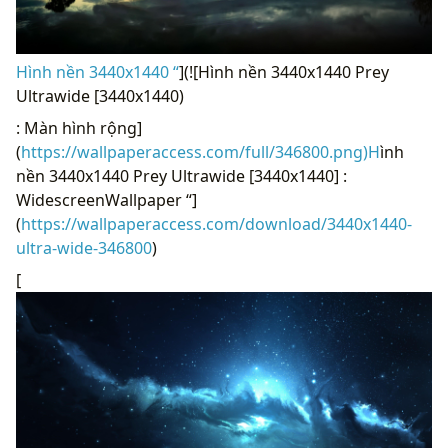
Hình nền 3440x1440 “
](![Hình nền 3440x1440 Prey
Ultrawide [3440x1440)
: Màn hình rộng]
(
https://wallpaperaccess.com/full/346800.png)H
ình
nền 3440x1440 Prey Ultrawide [3440x1440] :
WidescreenWallpaper “]
(
https://wallpaperaccess.com/download/3440x1440-
ultra-wide-346800
)
[