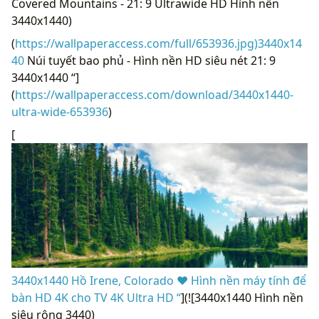
Covered Mountains - 21: 9 Ultrawide HD Hình nền
3440x1440)
(
https://wallpaperaccess.com/full/653936.jpg)3440x14
40
Núi tuyết bao phủ - Hình nền HD siêu nét 21: 9
3440x1440 “]
(
https://wallpaperaccess.com/download/3440x1440-
ultra-wide-653936
)
[
3440x1440 Hồ Irene, Colorado ❤ Hình nền máy tính để
bàn HD 4K cho TV 4K Ultra HD “
](![3440x1440 Hình nền
siêu rộng 3440)