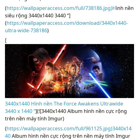
(
https://wallpaperaccess.com/full/738186.jpg)H
ình nền
siêu rộng 3440x1440 3440 “]
(
https://wallpaperaccess.com/download/3440x1440-
ultra-wide-738186
)
[
3440x1440 Hình nền The Force Awakens Ultrawide
3440 x 1440 “
](![3440x1440 Album hình nền cực rộng
trên nền máy tính Imgur)
(
https://wallpaperaccess.com/full/961125.jpg)3440x14
40
Album hình nền cực rộng trên nền máy tính Imgur