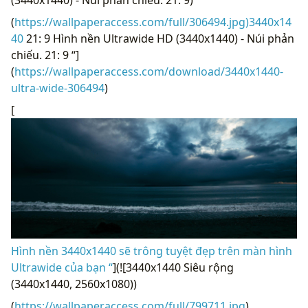
(3440x1440) - Núi phản chiếu. 21: 9)
(
https://wallpaperaccess.com/full/306494.jpg)3440x14
40
21: 9 Hình nền Ultrawide HD (3440x1440) - Núi phản
chiếu. 21: 9 “]
(
https://wallpaperaccess.com/download/3440x1440-
ultra-wide-306494
)
[
Hình nền 3440x1440 sẽ trông tuyệt đẹp trên màn hình
Ultrawide của bạn “
](![3440x1440 Siêu rộng
(3440x1440, 2560x1080))
(
https://wallpaperaccess.com/full/799711.jpg
)