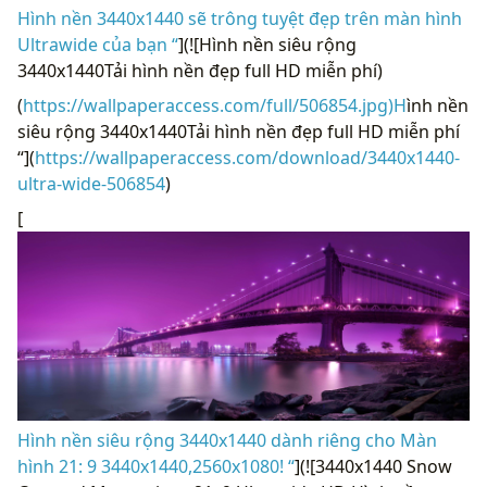
Hình nền 3440x1440 sẽ trông tuyệt đẹp trên màn hình
Ultrawide của bạn “
](![Hình nền siêu rộng
3440x1440Tải hình nền đẹp full HD miễn phí)
(
https://wallpaperaccess.com/full/506854.jpg)H
ình nền
siêu rộng 3440x1440Tải hình nền đẹp full HD miễn phí
“](
https://wallpaperaccess.com/download/3440x1440-
ultra-wide-506854
)
[
Hình nền siêu rộng 3440x1440 dành riêng cho Màn
hình 21: 9 3440x1440,2560x1080! “
](![3440x1440 Snow