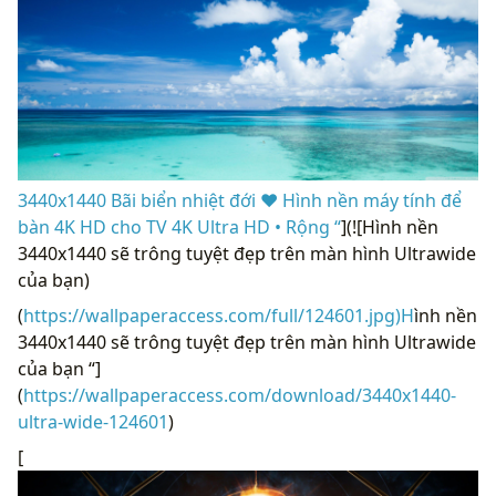
3440x1440 Bãi biển nhiệt đới ❤ Hình nền máy tính để
bàn 4K HD cho TV 4K Ultra HD • Rộng “
](![Hình nền
3440x1440 sẽ trông tuyệt đẹp trên màn hình Ultrawide
của bạn)
(
https://wallpaperaccess.com/full/124601.jpg)H
ình nền
3440x1440 sẽ trông tuyệt đẹp trên màn hình Ultrawide
của bạn “]
(
https://wallpaperaccess.com/download/3440x1440-
ultra-wide-124601
)
[