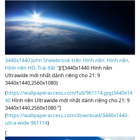
3440x1440 John Shewbrook trên Hình nền. Hình nền,
Hình nền HD, Trái đất “
](![3440x1440 Hình nền
Ultrawide mới nhất dành riêng cho 21: 9
3440x1440,2560x1080)
(
https://wallpaperaccess.com/full/961114.jpg)3440x14
40
Hình nền Ultrawide mới nhất dành riêng cho 21: 9
3440x1440,2560x1080 “]
(
https://wallpaperaccess.com/download/3440x1440-
ultra-wide-961114
)
[