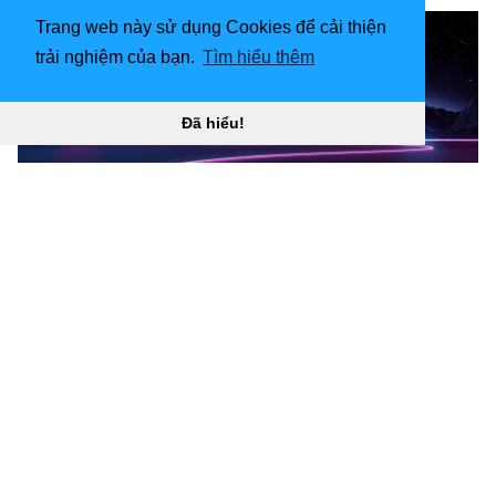
Trang web này sử dụng Cookies để cải thiện
trải nghiệm của bạn.
Tìm hiểu thêm
Đã hiểu!
3440x1440 Hình nền Dump “
](![Giao diện
3440x1440LIFT: 3440x1440 Hình nền được sắp xếp theo
tải xuống Máy tính để bàn)
(
https://wallpaperaccess.com/full/961132.jpg)Giao
diện 3440x1440LIFT: 3440x1440 Hình nền được sắp xếp
theo máy tính tải xuống “]
(
https://wallpaperaccess.com/download/3440x1440-
ultra-wide-961132
)
[