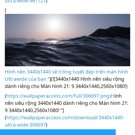
ultra-wide-961127
)
[
Hình nền 3440x1440 sẽ trông tuyệt đẹp trên màn hình
Ultrawide của bạn “
](![3440x1440 Hình nền siêu rộng
dành riêng cho Màn hình 21: 9 3440x1440,2560x1080!)
(
https://wallpaperaccess.com/full/306697.png)H
ình
nền siêu rộng 3440x1440 dành riêng cho Màn hình 21:
9 3440x1440,2560x1080! “]
(
https://wallpaperaccess.com/download/3440x1440-
ultra-wide-306697
)
[