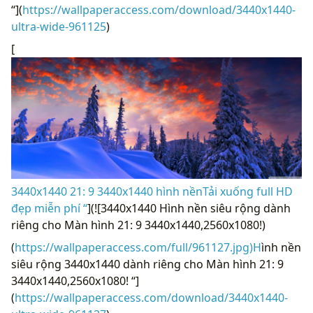
“](
https://wallpaperaccess.com/download/3440x1440-
ultra-wide-961125
)
[
3440x1440 21: 9 3440x1440 hình nềnTải xuống full HD
đẹp miễn phí “
](![3440x1440 Hình nền siêu rộng dành
riêng cho Màn hình 21: 9 3440x1440,2560x1080!)
(
https://wallpaperaccess.com/full/961127.jpg)H
ình nền
siêu rộng 3440x1440 dành riêng cho Màn hình 21: 9
3440x1440,2560x1080! “]
(
https://wallpaperaccess.com/download/3440x1440-