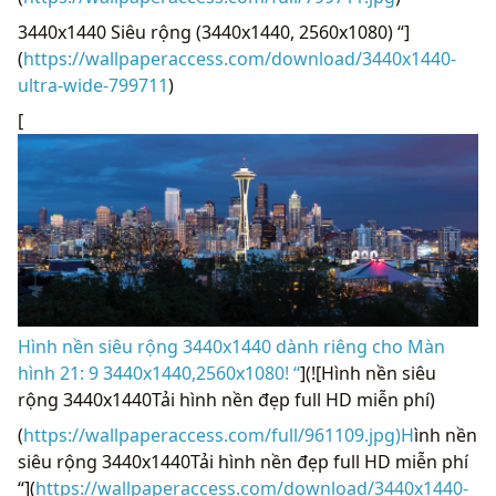
3440x1440 Siêu rộng (3440x1440, 2560x1080) “]
(
https://wallpaperaccess.com/download/3440x1440-
ultra-wide-799711
)
[
Hình nền siêu rộng 3440x1440 dành riêng cho Màn
hình 21: 9 3440x1440,2560x1080! “
](![Hình nền siêu
rộng 3440x1440Tải hình nền đẹp full HD miễn phí)
(
https://wallpaperaccess.com/full/961109.jpg)H
ình nền
siêu rộng 3440x1440Tải hình nền đẹp full HD miễn phí
“](
https://wallpaperaccess.com/download/3440x1440-