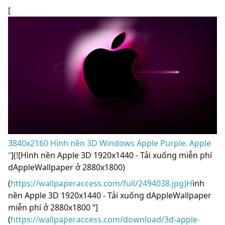
[
3840x2160 Hình nền 3D Windows Apple Purple. Apple
“
](![Hình nền Apple 3D 1920x1440 - Tải xuống miễn phí
dAppleWallpaper ở 2880x1800)
(
https://wallpaperaccess.com/full/2494038.jpg)H
ình
nền Apple 3D 1920x1440 - Tải xuống dAppleWallpaper
miễn phí ở 2880x1800 “]
(
https://wallpaperaccess.com/download/3d-apple-