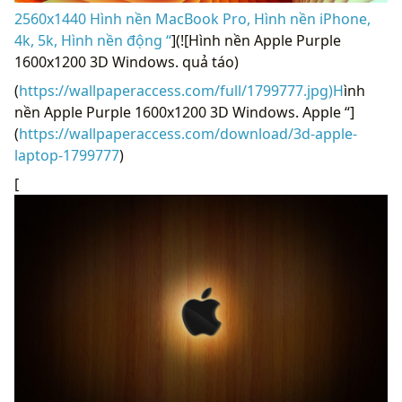
2560x1440 Hình nền MacBook Pro, Hình nền iPhone,
4k, 5k, Hình nền động “
](![Hình nền Apple Purple
1600x1200 3D Windows. quả táo)
(
https://wallpaperaccess.com/full/1799777.jpg)H
ình
nền Apple Purple 1600x1200 3D Windows. Apple “]
(
https://wallpaperaccess.com/download/3d-apple-
laptop-1799777
)
[