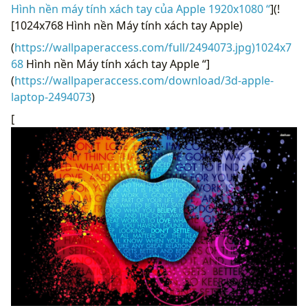
Hình nền máy tính xách tay của Apple 1920x1080 “
](!
[1024x768 Hình nền Máy tính xách tay Apple)
(
https://wallpaperaccess.com/full/2494073.jpg)1024x7
68
Hình nền Máy tính xách tay Apple “]
(
https://wallpaperaccess.com/download/3d-apple-
laptop-2494073
)
[