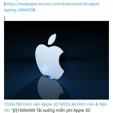
(
https://wallpaperaccess.com/download/3d-apple-
laptop-2494039
)
[
1024x768 Hình nền Apple 3D N925c44 Hình nền & Nền
HD “
](![1600x900 Tải xuống miễn phí Apple 3D