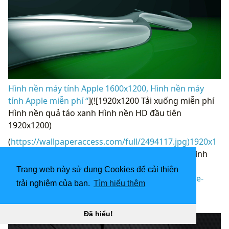
Hình nền máy tính Apple 1600x1200, Hình nền máy
tính Apple miễn phí “
](![1920x1200 Tải xuống miễn phí
Hình nền quả táo xanh Hình nền HD đầu tiên
1920x1200)
(
https://wallpaperaccess.com/full/2494117.jpg)1920x1
200
Tải xuống miễn phí Hình nền quả táo xanh Hình
nền HD đầu tiên 1920x1200 “]
Trang web này sử dụng Cookies để cải thiện
(
https://wallpaperaccess.com/download/3d-apple-
trải nghiệm của bạn.
Tìm hiểu thêm
laptop-2494117
)
[
Đã hiểu!