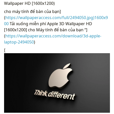
Wallpaper HD [1600x1200)
cho máy tính để bàn của bạn]
(
https://wallpaperaccess.com/full/2494050.jpg)1600x9
00
Tải xuống miễn phí Apple 3D Wallpaper HD
[1600x1200] cho Máy tính để bàn của bạn “]
(
https://wallpaperaccess.com/download/3d-apple-
laptop-2494050
)
[