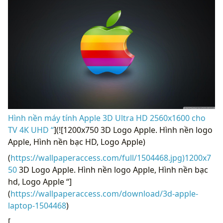
Hình nền máy tính Apple 3D Ultra HD 2560x1600 cho
TV 4K UHD “
](![1200x750 3D Logo Apple. Hình nền logo
Apple, Hình nền bạc HD, Logo Apple)
(
https://wallpaperaccess.com/full/1504468.jpg)1200x7
50
3D Logo Apple. Hình nền logo Apple, Hình nền bạc
hd, Logo Apple “]
(
https://wallpaperaccess.com/download/3d-apple-
laptop-1504468
)
[