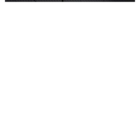
Hình nền táo đen và trắng 1920x1200 “
](![1920x1080
HD Hình nền Apple 1080p)
(
https://wallpaperaccess.com/full/2494130.jpg)1920x1
080
HD Hình nền Apple 1080p “]
(
https://wallpaperaccess.com/download/3d-apple-
laptop-2494130
)
[