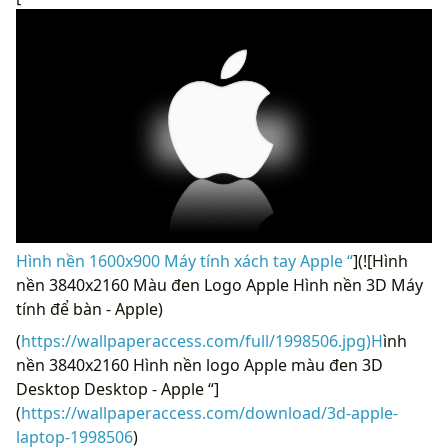
Hình nền 1600x900 Máy tính xách tay Apple “
](![Hình
nền 3840x2160 Màu đen Logo Apple Hình nền 3D Máy
tính để bàn - Apple)
(
https://wallpaperaccess.com/full/1998506.jpg)H
ình
nền 3840x2160 Hình nền logo Apple màu đen 3D
Desktop Desktop - Apple “]
(
https://wallpaperaccess.com/download/3d-apple-
laptop-1998506
)