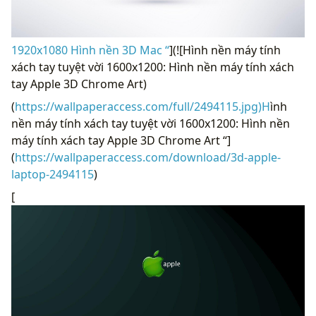
1920x1080 Hình nền 3D Mac “
](![Hình nền máy tính
xách tay tuyệt vời 1600x1200: Hình nền máy tính xách
tay Apple 3D Chrome Art)
(
https://wallpaperaccess.com/full/2494115.jpg)H
ình
nền máy tính xách tay tuyệt vời 1600x1200: Hình nền
máy tính xách tay Apple 3D Chrome Art “]
(
https://wallpaperaccess.com/download/3d-apple-
laptop-2494115
)
[