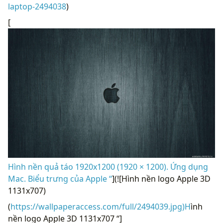
laptop-2494038
)
[
Hình nền quả táo 1920x1200 (1920 × 1200). Ứng dụng
Mac. Biểu trưng của Apple “
](![Hình nền logo Apple 3D
1131x707)
(
https://wallpaperaccess.com/full/2494039.jpg)H
ình
nền logo Apple 3D 1131x707 “]