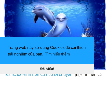
Trang web này sử dụng Cookies để cải thiện
trải nghiệm của bạn.
Tìm hiểu thêm
Đã hiểu!
1024x768 Hình nền Cá heo Di chuyển “
](![Hình nền cá
heo 3D sống động miễn phí 1024x768 Hình nền cá
heo)
(
https://wallpaperaccess.com/full/1421337.jpg)1024x7
68
Hình nền cá heo 3D sống tự do Hình nền cá heo “]
(
https://wallpaperaccess.com/download/3d-dolphin-