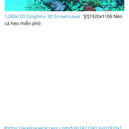
1280x720 Dolphins 3D Screensaver “
](![1920x1106 Nền
cá heo miễn phí)
(
https://wallpaperaccess.com/full/1421241.jpg)1920x1