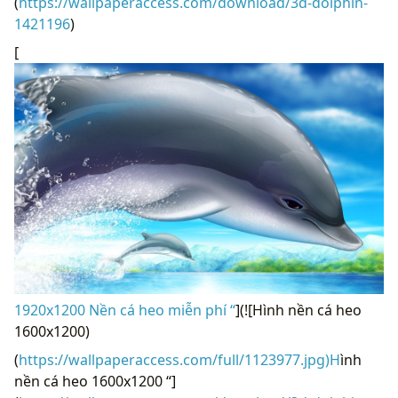
(
https://wallpaperaccess.com/download/3d-dolphin-
1421196
)
[
1920x1200 Nền cá heo miễn phí “
](![Hình nền cá heo
1600x1200)
(
https://wallpaperaccess.com/full/1123977.jpg)H
ình
nền cá heo 1600x1200 “]