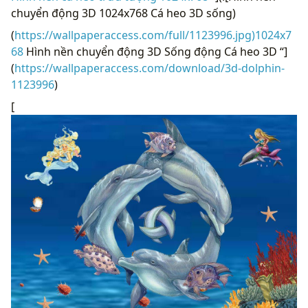
chuyển động 3D 1024x768 Cá heo 3D sống)
(
https://wallpaperaccess.com/full/1123996.jpg)1024x7
68
Hình nền chuyển động 3D Sống động Cá heo 3D “]
(
https://wallpaperaccess.com/download/3d-dolphin-
1123996
)
[