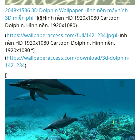
2048x1536 3D Dolphin Wallpaper Hình nền máy tính
3D miễn phí “
](![Hình nền HD 1920x1080 Cartoon
Dolphin. Hình nền. 1920x1080)
(
https://wallpaperaccess.com/full/1421234.jpg)H
ình
nền HD 1920x1080 Cartoon Dolphin. Hình nền.
1920x1080 “]
(
https://wallpaperaccess.com/download/3d-dolphin-
1421234
)
[