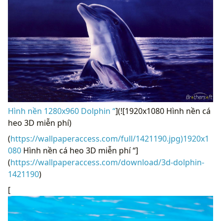
Hình nền 1280x960 Dolphin “
](![1920x1080 Hình nền cá
heo 3D miễn phí)
(
https://wallpaperaccess.com/full/1421190.jpg)1920x1
080
Hình nền cá heo 3D miễn phí “]
(
https://wallpaperaccess.com/download/3d-dolphin-
1421190
)
[