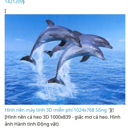
1421209
)
[
Hình nền máy tính 3D miễn phí 1024x768 Sống “
](!
[Hình nền cá heo 3D 1000x839 - giấc mơ cá heo. Hình
ảnh Hành tinh Động vật)