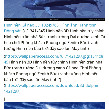
Hình nền Cá heo 3D 1024x768. Hình ảnh Hành tinh
Động vật “
](![1341x845 Hình nền 3D Hình nền tùy chỉnh
Hình nền trần nhà Bức tranh tường Đại dương xanh Cá
heo chơi Phòng khách Phòng ngủ Zenith Bức tranh
tường Hình nền bầu trời đầy sao lớn Máy tính)
(
https://wallpaperaccess.com/full/1421297.jpg)1341x8
45
Hình nền 3D Hình nền tùy chỉnh Hình nền trần nhà
Bức tranh tường Đại dương xanh Cá heo Chơi Phòng
khách Phòng ngủ Zenith Bức tranh tường Hình nền
bầu trời đầy sao lớn Máy tính “]
(
https://wallpaperaccess.com/download/3d-dolphin-
1421297
)
[