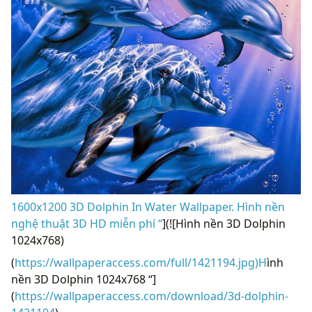
1600x1200 3D Dolphin In Water Wallpaper. Hình nền
nghệ thuật 3D HD miễn phí “
](![Hình nền 3D Dolphin
1024x768)
(
https://wallpaperaccess.com/full/1421194.jpg)H
ình
nền 3D Dolphin 1024x768 “]
(
https://wallpaperaccess.com/download/3d-dolphin-