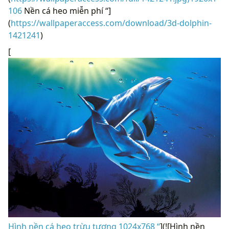
106
Nền cá heo miễn phí “]
(
https://wallpaperaccess.com/download/3d-dolphin-
1421241
)
[
Hình nền cá heo trừu tượng 1024x768 “
](![Hình nền