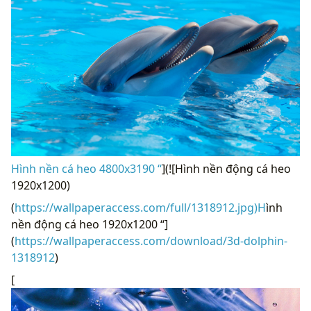
Hình nền cá heo 4800x3190 “
](![Hình nền động cá heo
1920x1200)
(
https://wallpaperaccess.com/full/1318912.jpg)H
ình
nền động cá heo 1920x1200 “]
(
https://wallpaperaccess.com/download/3d-dolphin-
1318912
)
[