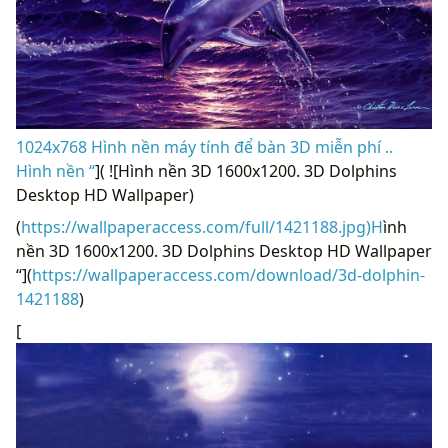
1024x768 Hình nền máy tính để bàn 3D miễn phí ..
Hình nền “
]( ![Hình nền 3D 1600x1200. 3D Dolphins
Desktop HD Wallpaper)
(
https://wallpaperaccess.com/full/1421188.jpg)H
ình
nền 3D 1600x1200. 3D Dolphins Desktop HD Wallpaper
“](
https://wallpaperaccess.com/download/3d-dolphin-
1421188
)
[