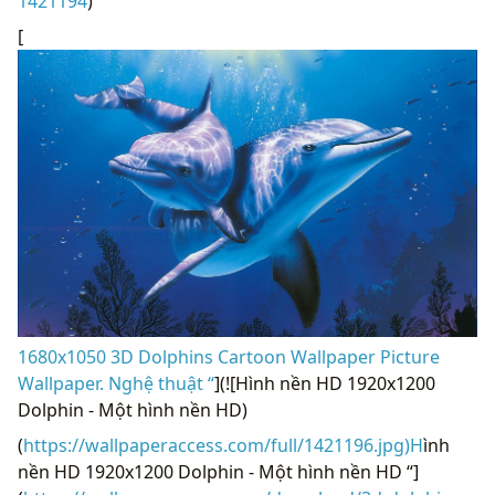
1421194
)
[
1680x1050 3D Dolphins Cartoon Wallpaper Picture
Wallpaper. Nghệ thuật “
](![Hình nền HD 1920x1200
Dolphin - Một hình nền HD)
(
https://wallpaperaccess.com/full/1421196.jpg)H
ình
nền HD 1920x1200 Dolphin - Một hình nền HD “]