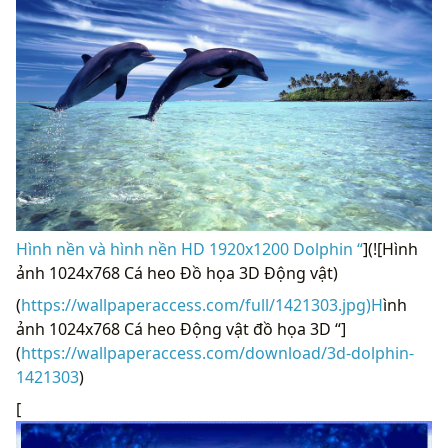
Hình nền và hình nền HD 1920x1200 Dolphin “
](![Hình
ảnh 1024x768 Cá heo Đồ họa 3D Động vật)
(
https://wallpaperaccess.com/full/1421303.jpg)H
ình
ảnh 1024x768 Cá heo Động vật đồ họa 3D “]
(
https://wallpaperaccess.com/download/3d-dolphin-
1421303
)
[