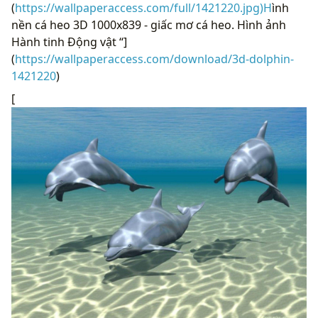
(
https://wallpaperaccess.com/full/1421220.jpg)H
ình
nền cá heo 3D 1000x839 - giấc mơ cá heo. Hình ảnh
Hành tinh Động vật “]
(
https://wallpaperaccess.com/download/3d-dolphin-
1421220
)
[