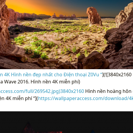
n 4K Hình nền đẹp nhất cho Điện thoại Z0Vu “
](![3840x216
ủa Wave 2016. Hình nền 4K miễn phí)
access.com/full/269542.jpg)3840x2160
Hình nền hoàng hôn 4
n 4K miễn phí “](
https://wallpaperaccess.com/download/4