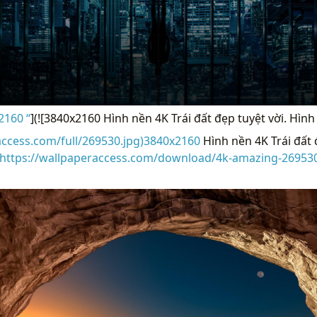
2160 “
](![3840x2160 Hình nền 4K Trái đất đẹp tuyệt vời. Hìn
access.com/full/269530.jpg)3840x2160
Hình nền 4K Trái đất 
https://wallpaperaccess.com/download/4k-amazing-26953