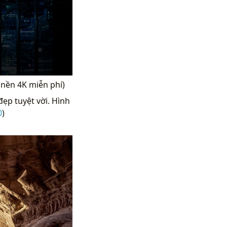
h nền 4K miễn phí)
đẹp tuyệt vời. Hình
0
)