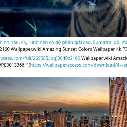
ình nền, 4k, Hình nền có độ phân giải cao, Sumatra, đôi mắ
x2160 Wallpaper.wiki Amazing Sunset Colors Wallpaper 4k 
access.com/full/269585.jpg)3840x2160
Wallpaper.wiki Amazi
WPE0013366 “](
https://wallpaperaccess.com/download/4k-