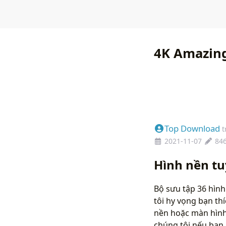
4K Amazing
Top Download
t
2021-11-07
84
Hình nền tu
Bộ sưu tập 36 hình
tôi hy vọng bạn th
nền hoặc màn hình 
chúng tôi nếu bạ