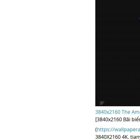
3840x2160 The Ama
[3840x2160 Bãi biể
(
https://wallpaper
3840X2160 4K. tian