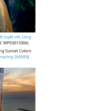
t tuyệt vời, Lông
PIC WPE0013366)
ng Sunset Colors
amazing-269585
)