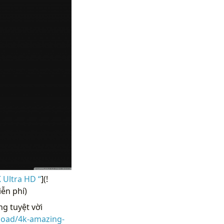
 Ultra HD “
](!
ễn phí)
g tuyệt vời
load/4k-amazing-