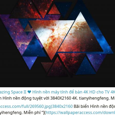
zing Space II ❤ Hình nền máy tính để bàn 4K HD cho TV 4K
n Hình nền động tuyệt vời 3840X2160 4K. tianyihengfeng. Mi
access.com/full/269560.jpg)3840x2160
Bãi biển Hình nền độn
yihengfeng. Miễn phí “](
https://wallpaperaccess.com/down