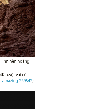
0 Hình nền hoàng
K tuyệt vời của
k-amazing-269542
)