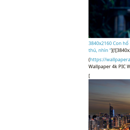
3840x2160 Con hổ h
thú, nhìn “
](![3840
(
https://wallpaper
Wallpaper 4k PIC 
[