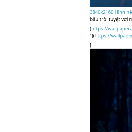
3840x2160 Hình nền
bầu trời tuyệt vời 
(
https://wallpaper
“](
https://wallpap
[