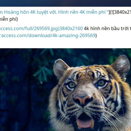
 Hoàng hôn 4K tuyệt vời. Hình nền 4K miễn phí “
](![3840x2
miễn phí)
access.com/full/269569.jpg)3840x2160
4k hình nền bầu trời 
eraccess.com/download/4k-amazing-269569
)