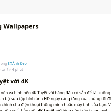
 Wallpapers
rong
Ảnh Đẹp
6 từ
4 phút
yệt vời 4K
 nền và hình nền 4K Tuyệt vời hàng đầu có sẵn để tải xuốn
ích bộ sưu tập hình ảnh HD ngày càng tăng của chúng tôi đ
chính cho điện thoại thông minh hoặc máy tính của bạn. Vu
n muốn xuất bản một
4K tuyệt vời
hình nền trên trang web c