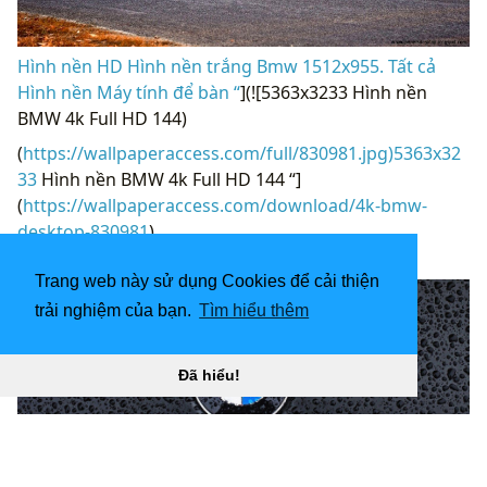
Hình nền HD Hình nền trắng Bmw 1512x955. Tất cả
Hình nền Máy tính để bàn “
](![5363x3233 Hình nền
BMW 4k Full HD 144)
(
https://wallpaperaccess.com/full/830981.jpg)5363x32
33
Hình nền BMW 4k Full HD 144 “]
(
https://wallpaperaccess.com/download/4k-bmw-
desktop-830981
)
[
Trang web này sử dụng Cookies để cải thiện
trải nghiệm của bạn.
Tìm hiểu thêm
Đã hiểu!