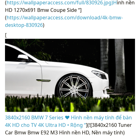
(
https://wallpaperaccess.com/full/830926.jpg)H
ình nền
HD 1270x691 Bmw Coupe Side “]
(
https://wallpaperaccess.com/download/4k-bmw-
desktop-830926
)
[
3840x2160 BMW 7 Series ❤ Hình nền máy tính để bàn
4K HD cho TV 4K Ultra HD • Rộng “
](![3840x2160 Tuner
Car Bmw Bmw E92 M3 Hình nền HD, Nền máy tính)