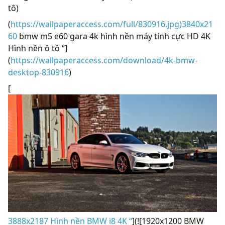
tô)
(
https://wallpaperaccess.com/full/830916.jpg)3840x21
60
bmw m5 e60 gara 4k hình nền máy tính cực HD 4K
Hình nền ô tô “]
(
https://wallpaperaccess.com/download/4k-bmw-
desktop-830916
)
[
3888x2187 Hình nền BMW i8 4K “
](![1920x1200 BMW