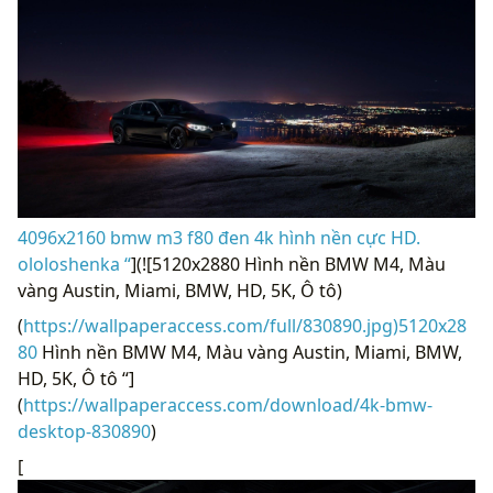
4096x2160 bmw m3 f80 đen 4k hình nền cực HD.
ololoshenka “
](![5120x2880 Hình nền BMW M4, Màu
vàng Austin, Miami, BMW, HD, 5K, Ô tô)
(
https://wallpaperaccess.com/full/830890.jpg)5120x28
80
Hình nền BMW M4, Màu vàng Austin, Miami, BMW,
HD, 5K, Ô tô “]
(
https://wallpaperaccess.com/download/4k-bmw-
desktop-830890
)
[