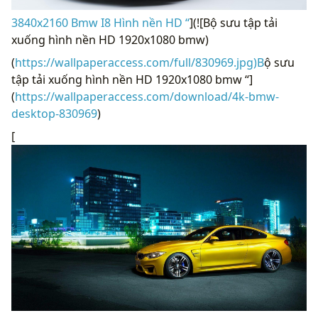
3840x2160 Bmw I8 Hình nền HD “
](![Bộ sưu tập tải
xuống hình nền HD 1920x1080 bmw)
(
https://wallpaperaccess.com/full/830969.jpg)B
ộ sưu
tập tải xuống hình nền HD 1920x1080 bmw “]
(
https://wallpaperaccess.com/download/4k-bmw-
desktop-830969
)
[