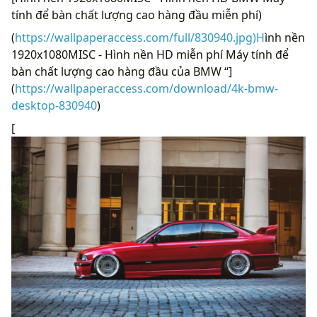
tính để bàn chất lượng cao hàng đầu miễn phí)
(
https://wallpaperaccess.com/full/830940.jpg)H
ình nền
1920x1080MISC - Hình nền HD miễn phí Máy tính để
bàn chất lượng cao hàng đầu của BMW “]
(
https://wallpaperaccess.com/download/4k-bmw-
desktop-830940
)
[