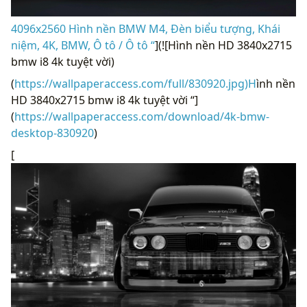
4096x2560 Hình nền BMW M4, Đèn biểu tượng, Khái
niệm, 4K, BMW, Ô tô / Ô tô “
](![Hình nền HD 3840x2715
bmw i8 4k tuyệt vời)
(
https://wallpaperaccess.com/full/830920.jpg)H
ình nền
HD 3840x2715 bmw i8 4k tuyệt vời “]
(
https://wallpaperaccess.com/download/4k-bmw-
desktop-830920
)
[