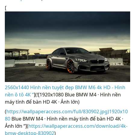
[
2560x1440 Hình nền tuyệt đẹp BMW M6 4k HD - Hình
nền ô tô 4K “
](![1920x1080 Blue BMW M4 · Hình nền
máy tính để bàn HD 4K · Ảnh lớn)
(
https://wallpaperaccess.com/full/830902.jpg)1920x10
80
Blue BMW M4 · Hình nền máy tính để bàn HD 4K ·
Ảnh lớn “](
https://wallpaperaccess.com/download/4k-
bmw-desktop-830902
)