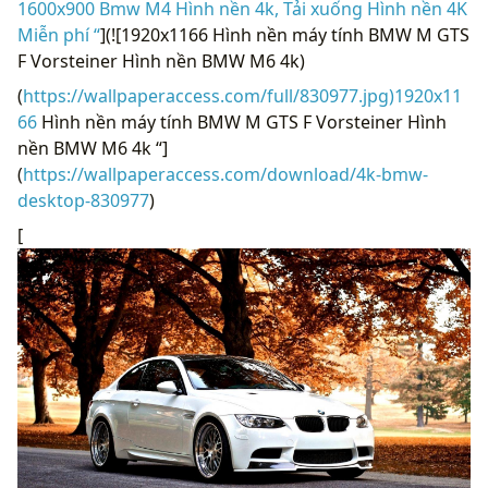
1600x900 Bmw M4 Hình nền 4k, Tải xuống Hình nền 4K
Miễn phí “
](![1920x1166 Hình nền máy tính BMW M GTS
F Vorsteiner Hình nền BMW M6 4k)
(
https://wallpaperaccess.com/full/830977.jpg)1920x11
66
Hình nền máy tính BMW M GTS F Vorsteiner Hình
nền BMW M6 4k “]
(
https://wallpaperaccess.com/download/4k-bmw-
desktop-830977
)
[