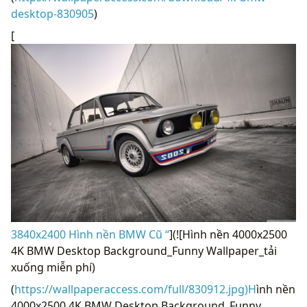
desktop-830905
)
[
3840x2400 Hình nền BMW Cũ “
](![Hình nền 4000x2500
4K BMW Desktop Background_Funny Wallpaper_tải
xuống miễn phí)
(
https://wallpaperaccess.com/full/830912.jpg)H
ình nền
4000x2500 4K BMW Desktop Background_Funny