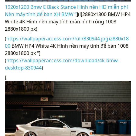
1920x1200 Bmw E Black Stance Hình nền HD miễn phí
Nền máy tính để bàn XH BMW “
](![2880x1800 BMW HP4
White 4K Hình nền máy tính màn hình rộng 1008
2880x1800 px)
(
https://wallpaperaccess.com/full/830944.jpg)2880x18
00
BMW HP4 White 4K Hình nền máy tính để bàn 1008
2880x1800 px “]
(
https://wallpaperaccess.com/download/4k-bmw-
desktop-830944
)
[