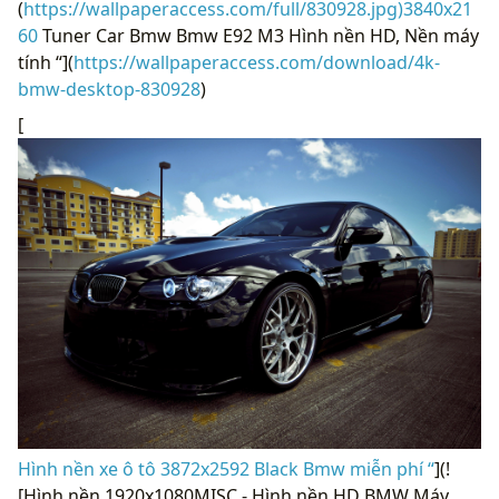
(
https://wallpaperaccess.com/full/830928.jpg)3840x21
60
Tuner Car Bmw Bmw E92 M3 Hình nền HD, Nền máy
tính “](
https://wallpaperaccess.com/download/4k-
bmw-desktop-830928
)
[
Hình nền xe ô tô 3872x2592 Black Bmw miễn phí “
](!
[Hình nền 1920x1080MISC - Hình nền HD BMW Máy