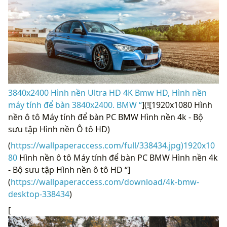
3840x2400 Hình nền Ultra HD 4K Bmw HD, Hình nền
máy tính để bàn 3840x2400. BMW “
](![1920x1080 Hình
nền ô tô Máy tính để bàn PC BMW Hình nền 4k - Bộ
sưu tập Hình nền Ô tô HD)
(
https://wallpaperaccess.com/full/338434.jpg)1920x10
80
Hình nền ô tô Máy tính để bàn PC BMW Hình nền 4k
- Bộ sưu tập Hình nền ô tô HD “]
(
https://wallpaperaccess.com/download/4k-bmw-
desktop-338434
)
[