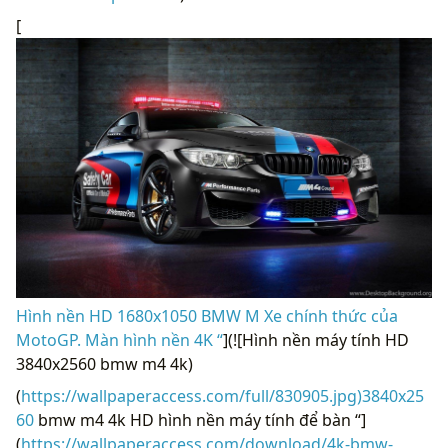
[
Hình nền HD 1680x1050 BMW M Xe chính thức của
MotoGP. Màn hình nền 4K “
](![Hình nền máy tính HD
3840x2560 bmw m4 4k)
(
https://wallpaperaccess.com/full/830905.jpg)3840x25
60
bmw m4 4k HD hình nền máy tính để bàn “]
(
https://wallpaperaccess.com/download/4k-bmw-