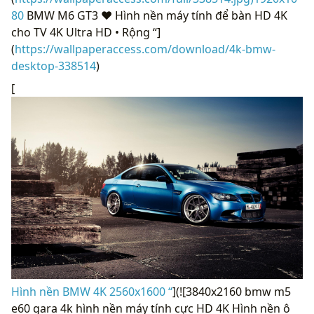
80
BMW M6 GT3 ❤ Hình nền máy tính để bàn HD 4K
cho TV 4K Ultra HD • Rộng “]
(
https://wallpaperaccess.com/download/4k-bmw-
desktop-338514
)
[
Hình nền BMW 4K 2560x1600 “
](![3840x2160 bmw m5
e60 gara 4k hình nền máy tính cực HD 4K Hình nền ô