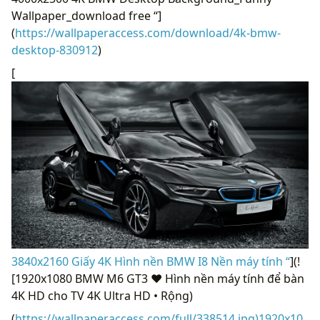
Wallpaper_download free “]
(
https://wallpaperaccess.com/download/4k-bmw-
desktop-830912
)
[
3840x2160 Giấy 4K Hình nền BMW I8 Nền máy tính “
](!
[1920x1080 BMW M6 GT3 ❤ Hình nền máy tính để bàn
4K HD cho TV 4K Ultra HD • Rộng)
(
https://wallpaperaccess.com/full/338514.jpg)1920x10