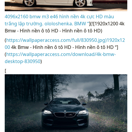
4096x2160 bmw m3 e46 hình nền 4k cực HD màu
trắng lập trường. ololoshenka. BMW “
](![1920x1200 4k
Bmw - Hình nền ô tô HD - Hình nền ô tô HD)
(
https://wallpaperaccess.com/full/830950.jpg)1920x12
00
4k Bmw - Hình nền ô tô HD - Hình nền ô tô HD “]
(
https://wallpaperaccess.com/download/4k-bmw-
desktop-830950
)
[