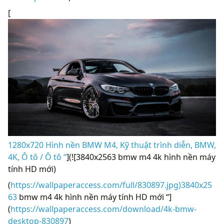
[
1280x720 Hình nền BMW M4, Kỹ thuật trình diễn, BMW,
4K, Ô tô / Ô tô “
](![3840x2563 bmw m4 4k hình nền máy
tính HD mới)
(
https://wallpaperaccess.com/full/830897.jpg)3840x25
63
bmw m4 4k hình nền máy tính HD mới “]
(
https://wallpaperaccess.com/download/4k-bmw-
desktop-830897
)