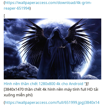
(
https://wallpaperaccess.com/download/4k-grim-
reaper-651994
)
[
Hình nền thần chết 1280x800 4k cho Android “
](!
[3840x1470 thần chết 4k hình nền máy tính full HD tải
xuống miễn phí)
(
https://wallpaperaccess.com/full/651999.jpg)3840x14