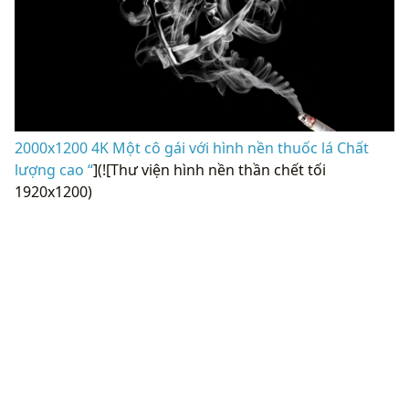
2000x1200 4K Một cô gái với hình nền thuốc lá Chất
lượng cao “
](![Thư viện hình nền thần chết tối
1920x1200)