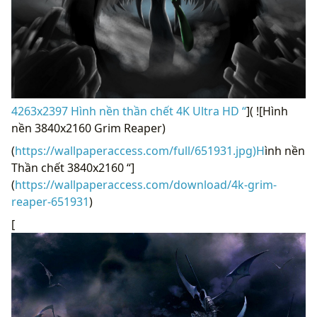
4263x2397 Hình nền thần chết 4K Ultra HD “
]( ![Hình
nền 3840x2160 Grim Reaper)
(
https://wallpaperaccess.com/full/651931.jpg)H
ình nền
Thần chết 3840x2160 “]
(
https://wallpaperaccess.com/download/4k-grim-
reaper-651931
)
[