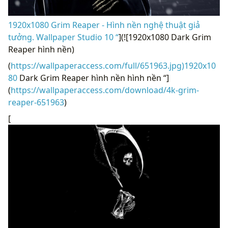
1920x1080 Grim Reaper - Hình nền nghệ thuật giả
tưởng. Wallpaper Studio 10 “
](![1920x1080 Dark Grim
Reaper hình nền)
(
https://wallpaperaccess.com/full/651963.jpg)1920x10
80
Dark Grim Reaper hình nền hình nền “]
(
https://wallpaperaccess.com/download/4k-grim-
reaper-651963
)
[