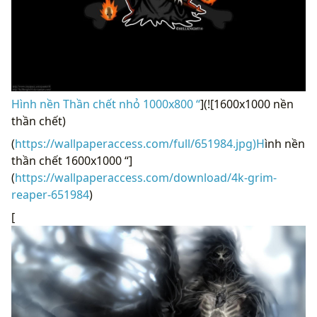
Hình nền Thần chết nhỏ 1000x800 “
](![1600x1000 nền
thần chết)
(
https://wallpaperaccess.com/full/651984.jpg)H
ình nền
thần chết 1600x1000 “]
(
https://wallpaperaccess.com/download/4k-grim-
reaper-651984
)
[