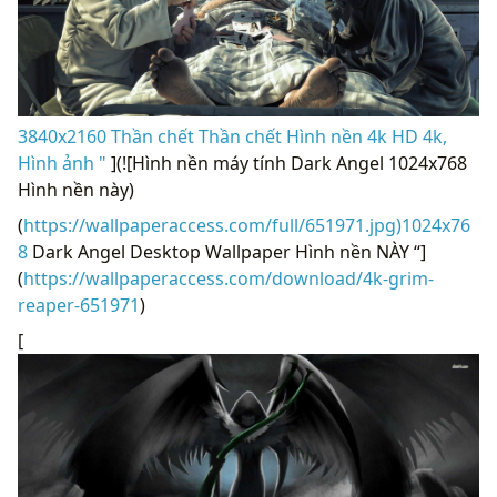
3840x2160 Thần chết Thần chết Hình nền 4k HD 4k,
Hình ảnh "
](![Hình nền máy tính Dark Angel 1024x768
Hình nền này)
(
https://wallpaperaccess.com/full/651971.jpg)1024x76
8
Dark Angel Desktop Wallpaper Hình nền NÀY “]
(
https://wallpaperaccess.com/download/4k-grim-
reaper-651971
)
[