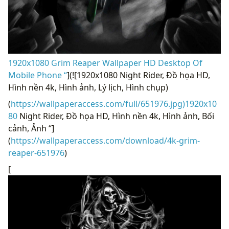
1920x1080 Grim Reaper Wallpaper HD Desktop Of
Mobile Phone “
](![1920x1080 Night Rider, Đồ họa HD,
Hình nền 4k, Hình ảnh, Lý lịch, Hình chụp)
(
https://wallpaperaccess.com/full/651976.jpg)1920x10
80
Night Rider, Đồ họa HD, Hình nền 4k, Hình ảnh, Bối
cảnh, Ảnh “]
(
https://wallpaperaccess.com/download/4k-grim-
reaper-651976
)
[