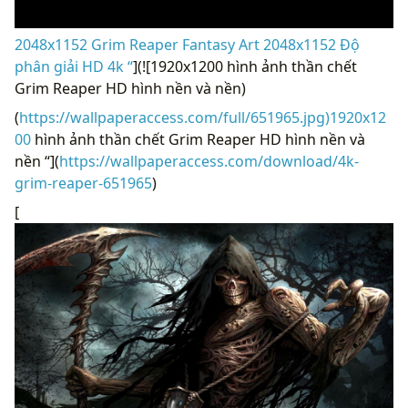
2048x1152 Grim Reaper Fantasy Art 2048x1152 Độ
phân giải HD 4k “
](![1920x1200 hình ảnh thần chết
Grim Reaper HD hình nền và nền)
(
https://wallpaperaccess.com/full/651965.jpg)1920x12
00
hình ảnh thần chết Grim Reaper HD hình nền và
nền “](
https://wallpaperaccess.com/download/4k-
grim-reaper-651965
)
[