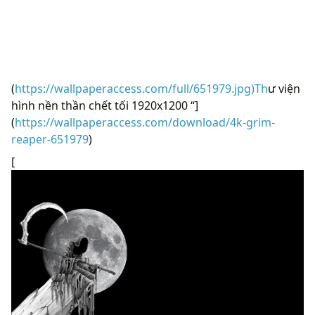
(
https://wallpaperaccess.com/full/651979.jpg)Th
ư viện
hình nền thần chết tối 1920x1200 “]
(
https://wallpaperaccess.com/download/4k-grim-
reaper-651979
)
[