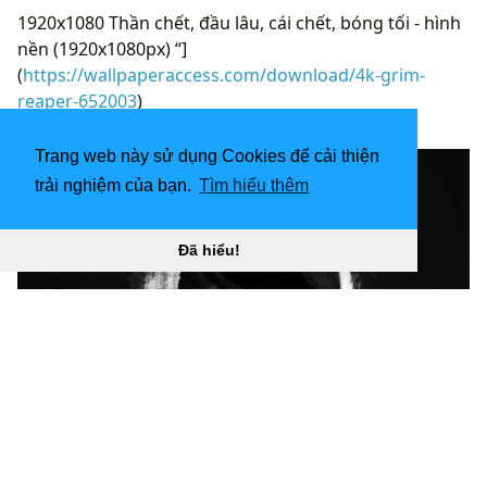
1920x1080 Thần chết, đầu lâu, cái chết, bóng tối - hình
nền (1920x1080px) “]
(
https://wallpaperaccess.com/download/4k-grim-
reaper-652003
)
[
Trang web này sử dụng Cookies để cải thiện
trải nghiệm của bạn.
Tìm hiểu thêm
Đã hiểu!
1920x1080 Hình nền Thần chết tốt nhất 1920x1080 Tải
xuống WTG20015437 Yese69 “
](![3840x2160 Nền cái
chết)