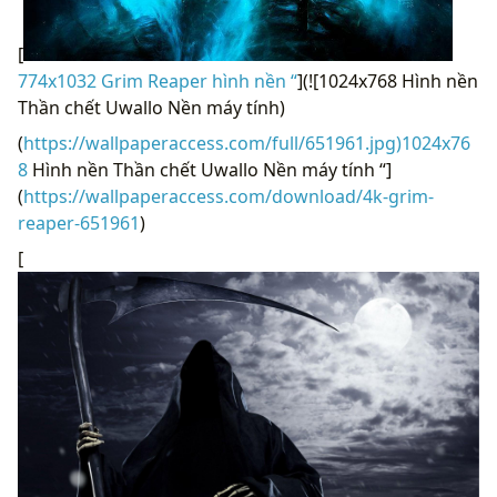
[
774x1032 Grim Reaper hình nền “
](![1024x768 Hình nền
Thần chết Uwallo Nền máy tính)
(
https://wallpaperaccess.com/full/651961.jpg)1024x76
8
Hình nền Thần chết Uwallo Nền máy tính “]
(
https://wallpaperaccess.com/download/4k-grim-
reaper-651961
)
[