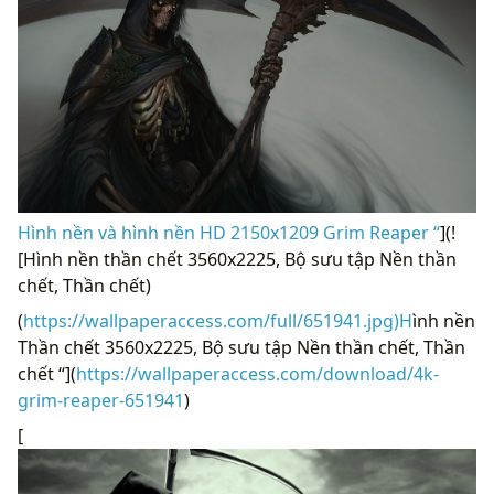
Hình nền và hình nền HD 2150x1209 Grim Reaper “
](!
[Hình nền thần chết 3560x2225, Bộ sưu tập Nền thần
chết, Thần chết)
(
https://wallpaperaccess.com/full/651941.jpg)H
ình nền
Thần chết 3560x2225, Bộ sưu tập Nền thần chết, Thần
chết “](
https://wallpaperaccess.com/download/4k-
grim-reaper-651941
)
[