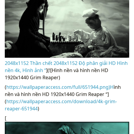
2048x1152 Thần chết 2048x1152 Độ phân giải HD Hình
nền 4k, Hình ảnh “
](![Hình nền và hình nền HD
1920x1440 Grim Reaper)
(
https://wallpaperaccess.com/full/651944.png)H
ình
nền và hình nền HD 1920x1440 Grim Reaper “]
(
https://wallpaperaccess.com/download/4k-grim-
reaper-651944
)
[