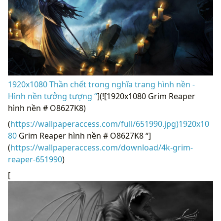
1920x1080 Thần chết trong nghĩa trang hình nền -
Hình nền tưởng tượng “
](![1920x1080 Grim Reaper
hình nền # O8627K8)
(
https://wallpaperaccess.com/full/651990.jpg)1920x10
80
Grim Reaper hình nền # O8627K8 “]
(
https://wallpaperaccess.com/download/4k-grim-
reaper-651990
)
[