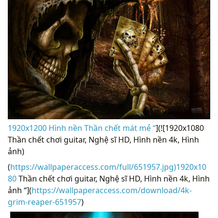
1920x1200 Hình nền Thần chết mát mẻ “
](![1920x1080
Thần chết chơi guitar, Nghệ sĩ HD, Hình nền 4k, Hình
ảnh)
(
https://wallpaperaccess.com/full/651957.jpg)1920x10
80
Thần chết chơi guitar, Nghệ sĩ HD, Hình nền 4k, Hình
ảnh “](
https://wallpaperaccess.com/download/4k-
grim-reaper-651957
)