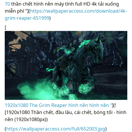
70
thần chết hình nền máy tính full HD 4k tải xuống
miễn phí “](
https://wallpaperaccess.com/download/4k-
grim-reaper-651999
)
[
1920x1080 The Grim Reaper hình nền hình nền “
](!
[1920x1080 Thần chết, đầu lâu, cái chết, bóng tối - hình
nền (1920x1080px))
(
https://wallpaperaccess.com/full/652003.jpg
)