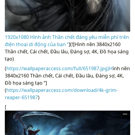
1920x1080 Hình ảnh Thần chết đáng yêu miễn phí trên
điện thoại di động của bạn “
](![Hình nền 3840x2160
Thần chết, Cái chết, Đầu lâu, Đáng sợ, 4K, Đồ họa sáng
tạo)
(
https://wallpaperaccess.com/full/651987.jpg)H
ình nền
3840x2160 Thần chết, Cái chết, Đầu lâu, Đáng sợ, 4K,
Đồ họa sáng tạo “]
(
https://wallpaperaccess.com/download/4k-grim-
reaper-651987
)
[