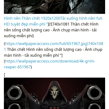
Hình nền Thần chết 1920x1200Tải xuống hình nền full
HD tuyệt đẹp miễn phí “
](![740x1081 Thần chết Hình
nền sống chất lượng cao - Ảnh chụp màn hình - tải
xuống miễn phí)
(
https://wallpaperaccess.com/full/651967.jpg)740x108
1
Thần chết Hình nền sống chất lượng cao - Ảnh chụp
màn hình - tải xuống miễn phí “]
(
https://wallpaperaccess.com/download/4k-grim-
reaper-651967
)
[