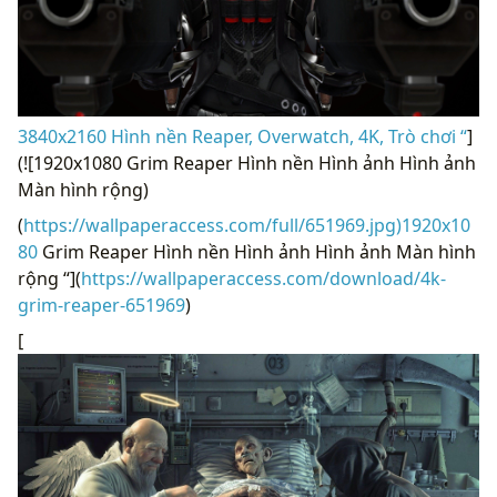
3840x2160 Hình nền Reaper, Overwatch, 4K, Trò chơi “
]
(![1920x1080 Grim Reaper Hình nền Hình ảnh Hình ảnh
Màn hình rộng)
(
https://wallpaperaccess.com/full/651969.jpg)1920x10
80
Grim Reaper Hình nền Hình ảnh Hình ảnh Màn hình
rộng “](
https://wallpaperaccess.com/download/4k-
grim-reaper-651969
)
[