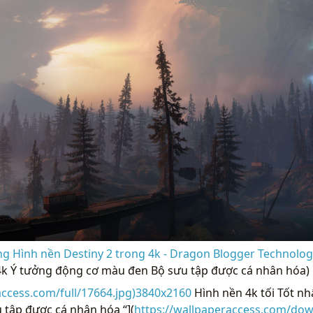
g Hình nền Destiny 2 trong 4k - Dragon Blogger Technolog
 4k Ý tưởng động cơ màu đen Bộ sưu tập được cá nhân hóa)
access.com/full/17664.jpg)3840x2160
Hình nền 4k tối Tốt n
 tập được cá nhân hóa “](
https://wallpaperaccess.com/dow