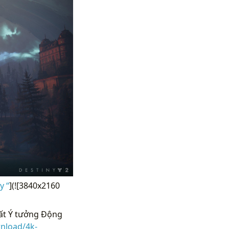
y “
](![3840x2160
hất Ý tưởng Động
nload/4k-