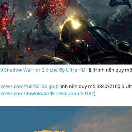
0 Shadow Warrior 2 ở chế độ Ultra HD “
](![Hình nền quy m
access.com/full/50182.jpg)H
ình nền quy mô 3840x2160 ở Ult
raccess.com/download/4k-resolution-50182
)