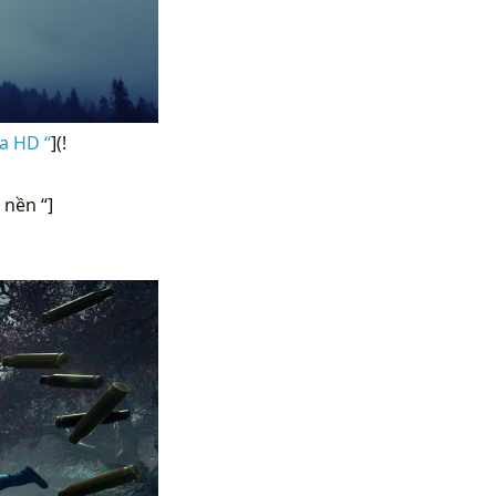
a HD “
](!
 nền “]