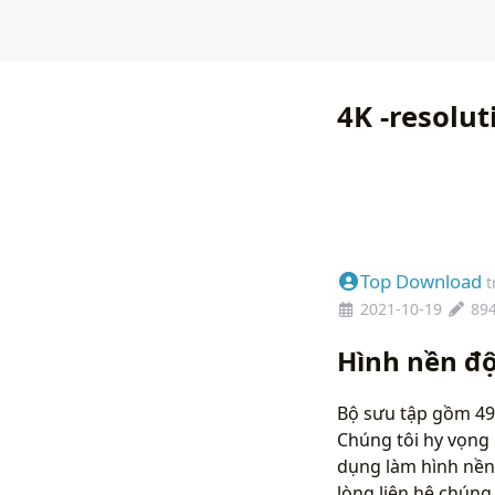
4K -resolu
Top Download
t
2021-10-19
89
Hình nền độ
Bộ sưu tập gồm 49 
Chúng tôi hy vọng 
dụng làm hình nền
lòng liên hệ chún