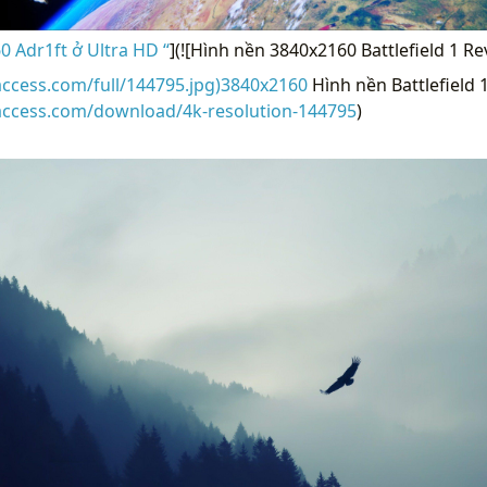
 Adr1ft ở Ultra HD “
](![Hình nền 3840x2160 Battlefield 1 Re
access.com/full/144795.jpg)3840x2160
Hình nền Battlefield 1
raccess.com/download/4k-resolution-144795
)