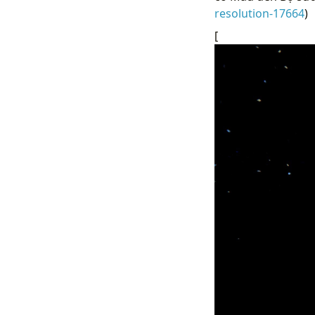
resolution-17664
)
[