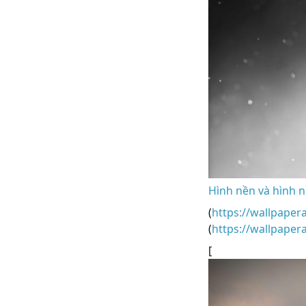
Hình nền và hình n
(
https://wallpaper
(
https://wallpape
[