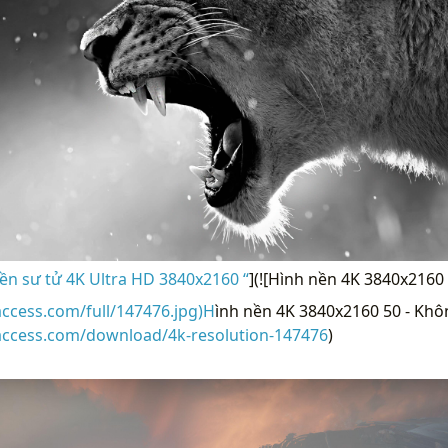
ền sư tử 4K Ultra HD 3840x2160 “
](![Hình nền 4K 3840x2160 
access.com/full/147476.jpg)H
ình nền 4K 3840x2160 50 - Khôn
raccess.com/download/4k-resolution-147476
)