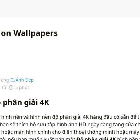
tion Wallpapers
rong
Ảnh Đẹp
4 từ
5 phút
 phân giải 4K
hình nền và hình nền độ phân giải 4K hàng đầu có sẵn để t
bạn sẽ thích bộ sưu tập hình ảnh HD ngày càng tăng của ch
 hoặc màn hình chính cho điện thoại thông minh hoặc máy t
g tôi nếu bạn muốn xuất bản một
Độ phân giải 4K
hình nền 