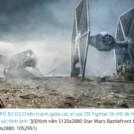
3PO R2 D2 Chiến tranh giữa các vì sao TIE Fighter 5k HD 4k 
 và Hình ảnh “
](![Hình nền 5120x2880 Star Wars Battlefront
0x2880. 1052951)