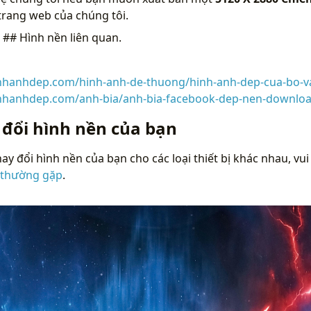
trang web của chúng tôi.
n
## Hình nền liên quan.
inhanhdep.com/hinh-anh-de-thuong/hinh-anh-dep-cua-bo-va
inhanhdep.com/anh-bia/anh-bia-facebook-dep-nen-downloa
 đổi hình nền của bạn
ay đổi hình nền của bạn cho các loại thiết bị khác nhau, vui
 thường gặp
.