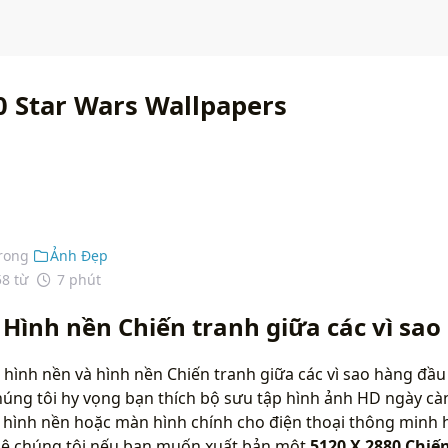
0 Star Wars Wallpapers
rong
Ảnh Đẹp
58 từ
7 phút
 Hình nền Chiến tranh giữa các vì sao
hình nền và hình nền Chiến tranh giữa các vì sao hàng đầu 
húng tôi hy vọng bạn thích bộ sưu tập hình ảnh HD ngày c
 hình nền hoặc màn hình chính cho điện thoại thông minh 
 hệ chúng tôi nếu bạn muốn xuất bản một
5120 X 2880 Chiến