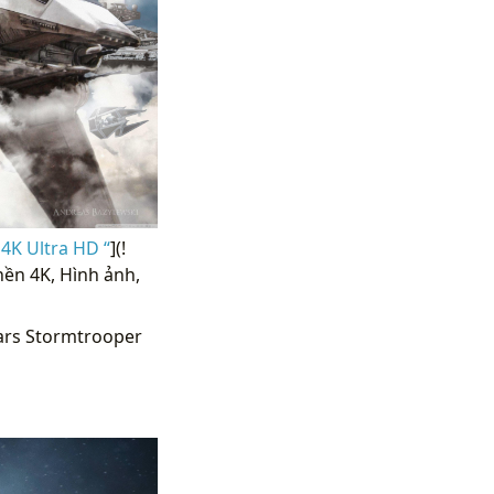
4K Ultra HD “
](!
ền 4K, Hình ảnh,
ars Stormtrooper