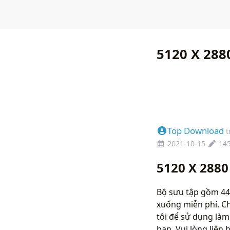
5120 X 288
Top Download
t
2021-10-15
14
5120 X 2880
Bộ sưu tập gồm 44 
xuống miễn phí. C
tôi để sử dụng làm
bạn. Vui lòng liên