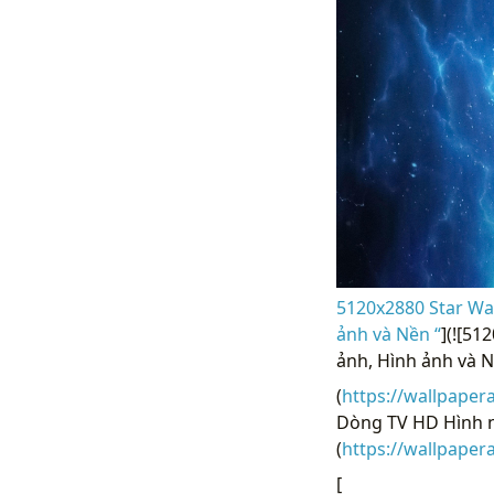
5120x2880 Star Wa
ảnh và Nền “
](![51
ảnh, Hình ảnh và N
(
https://wallpaper
Dòng TV HD Hình nề
(
https://wallpape
[