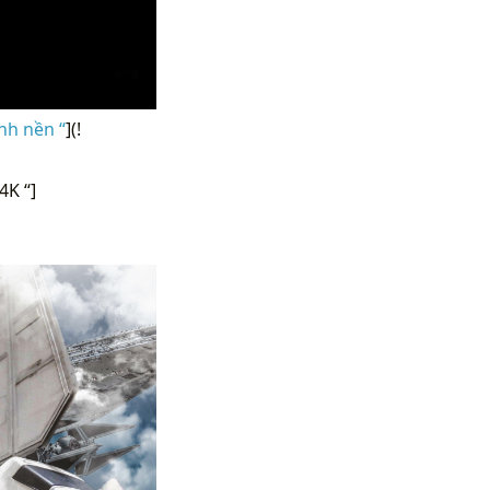
nh nền “
](!
4K “]