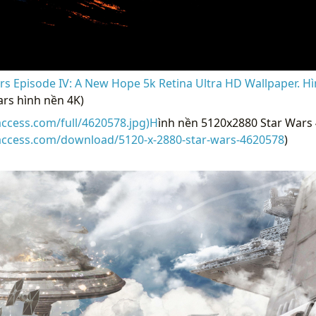
s Episode IV: A New Hope 5k Retina Ultra HD Wallpaper. Hì
rs hình nền 4K)
access.com/full/4620578.jpg)H
ình nền 5120x2880 Star Wars 
raccess.com/download/5120-x-2880-star-wars-4620578
)