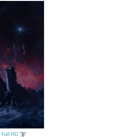
Full HD “
](!