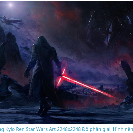
g Kylo Ren Star Wars Art 2248x2248 Độ phân giải, Hình nền 