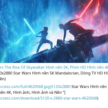
rs The Rise Of Skywalker Hình nền 5K, Phim HD Hình nền 4K
20x2880 Star Wars Hình nền 5K Mandalorian, Dòng TV HD Hì
ền)
access.com/full/4620568.jpg)5120x2880
Star Wars Hình nền 
n 4K, Hình ảnh, Hình ảnh và Nền “]
raccess.com/download/5120-x-2880-star-wars-4620568
)