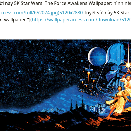
ời này 5K Star Wars: The Force Awakens Wallpaper: hình nề
access.com/full/652074.jpg)5120x2880
Tuyệt vời này 5K Star
 wallpaper “](
https://wallpaperaccess.com/download/5120