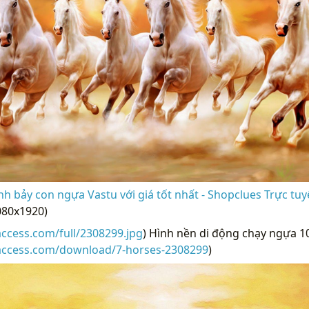
h bảy con ngựa Vastu với giá tốt nhất - Shopclues Trực tuy
080x1920)
access.com/full/2308299.jpg
) Hình nền di động chạy ngựa 1
raccess.com/download/7-horses-2308299
)