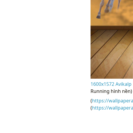
1600x1572 Avikalp 
Running hình nền)
(
https://wallpaper
(
https://wallpape