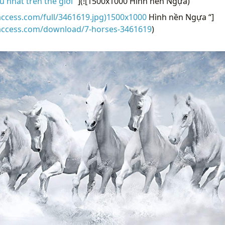
 nhất trên thế giới “
](![1500x1000 Hình nền Ngựa)
access.com/full/3461619.jpg)1500x1000
Hình nền Ngựa “]
raccess.com/download/7-horses-3461619
)