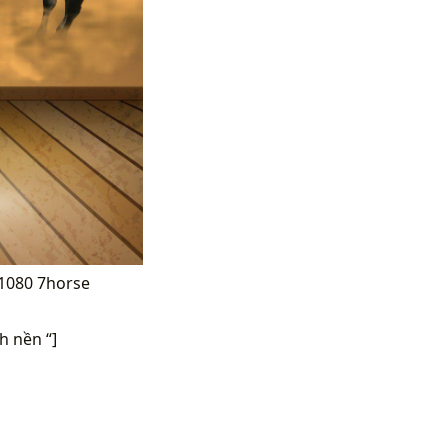
x1080 7horse
 nền “]