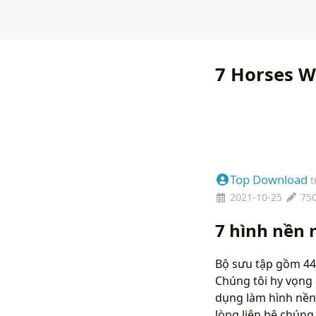
7 Horses W
Top Download
t
2021-10-25
75
7 hình nền
Bộ sưu tập gồm 44 
Chúng tôi hy vọng 
dụng làm hình nền
lòng liên hệ chún