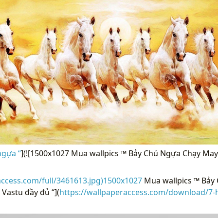
ngựa “
](![1500x1027 Mua wallpics ™ Bảy Chú Ngựa Chạy Ma
access.com/full/3461613.jpg)1500x1027
Mua wallpics ™ Bảy
Vastu đầy đủ “](
https://wallpaperaccess.com/download/7-