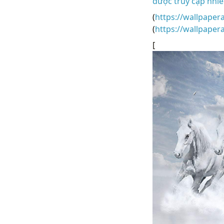
được truy cập nhiều
(
https://wallpaper
(
https://wallpape
[