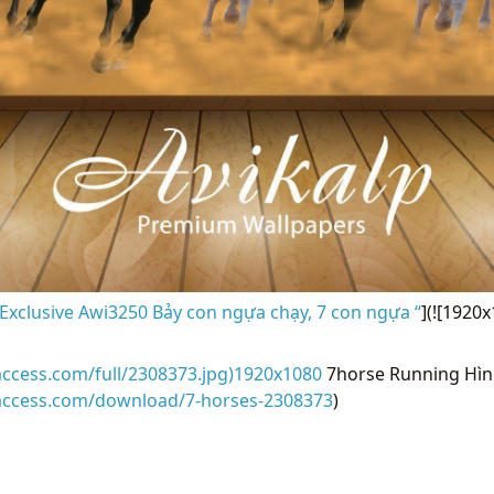
Exclusive Awi3250 Bảy con ngựa chạy, 7 con ngựa “
](![1920
access.com/full/2308373.jpg)1920x1080
7horse Running Hình
raccess.com/download/7-horses-2308373
)