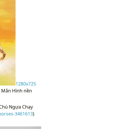
1280x725
y Mắn Hình nền
 Chú Ngựa Chạy
horses-3461613
)