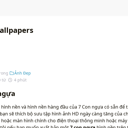
allpapers
rong
Ảnh Đẹp
0 từ
4 phút
 ngựa
hình nền và hình nền hàng đầu của 7 Con ngựa có sẵn để t
bạn sẽ thích bộ sưu tập hình ảnh HD ngày càng tăng của ch
 hoặc màn hình chính cho điện thoại thông minh hoặc máy t
g tôi nếu bạn muốn xuất bản một
7 con ngựa
hình nền trên 