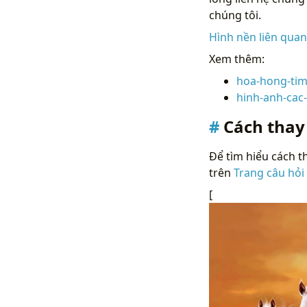
chúng tôi.
Hình nền liên qua
Xem thêm:
hoa-hong-ti
hinh-anh-cac
Cách thay
Để tìm hiểu cách th
trên
Trang câu hỏi
[