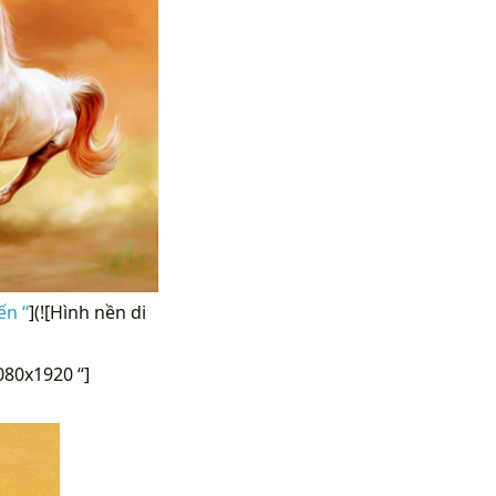
ến “
](![Hình nền di
080x1920 “]