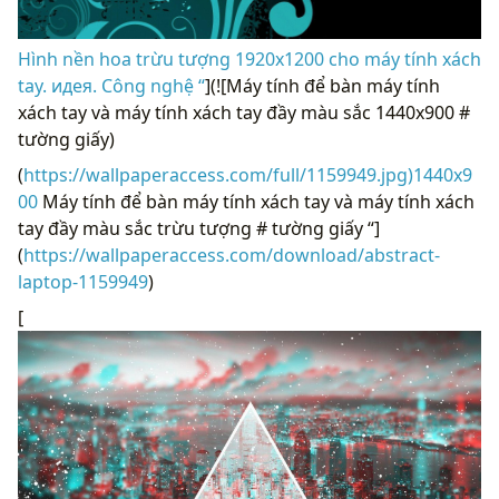
Hình nền hoa trừu tượng 1920x1200 cho máy tính xách
tay. идея. Công nghệ “
](![Máy tính để bàn máy tính
xách tay và máy tính xách tay đầy màu sắc 1440x900 #
tường giấy)
(
https://wallpaperaccess.com/full/1159949.jpg)1440x9
00
Máy tính để bàn máy tính xách tay và máy tính xách
tay đầy màu sắc trừu tượng # tường giấy “]
(
https://wallpaperaccess.com/download/abstract-
laptop-1159949
)
[