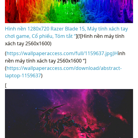
Hình nền 1280x720 Razer Blade 15, Máy tính xách tay
chơi game, Cổ phiếu, Tóm tắt “
](![Hình nền máy tính
xách tay 2560x1600)
(
https://wallpaperaccess.com/full/1159637.jpg)H
ình
nền máy tính xách tay 2560x1600 “]
(
https://wallpaperaccess.com/download/abstract-
laptop-1159637
)
[