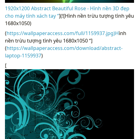
1920x1200 Abstract Beautiful Rose - Hình nền 3D đẹp
cho máy tính xách tay “
](![Hình nền trừu tượng tình yêu
1680x1050)
(
https://wallpaperaccess.com/full/1159937.jpg)H
ình
nền trừu tượng tình yêu 1680x1050 “]
(
https://wallpaperaccess.com/download/abstract-
laptop-1159937
)
[