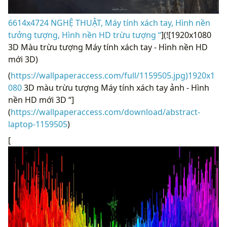
6614x4724 NGHỆ THUẬT, Máy tính xách tay, Hình nền
tưởng tượng, Hình nền HD trừu tượng “
](![1920x1080
3D Màu trừu tượng Máy tính xách tay - Hình nền HD
mới 3D)
(
https://wallpaperaccess.com/full/1159505.jpg)1920x1
080
3D màu trừu tượng Máy tính xách tay ảnh - Hình
nền HD mới 3D “]
(
https://wallpaperaccess.com/download/abstract-
laptop-1159505
)
[