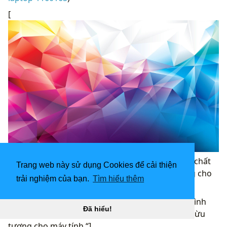
[
Hình nền trừu tượng 2560x1600 4K “
](![Hình nền chất
Trang web này sử dụng Cookies để cải thiện
lượng Full HD 1680x1050: Nghệ thuật trừu tượng cho
trải nghiệm của bạn.
Tìm hiểu thêm
máy tính)
(
https://wallpaperaccess.com/full/1160206.jpg)H
ình
Đã hiểu!
nền chất lượng Full HD 1680x1050: Nghệ thuật trừu
tượng cho máy tính “]