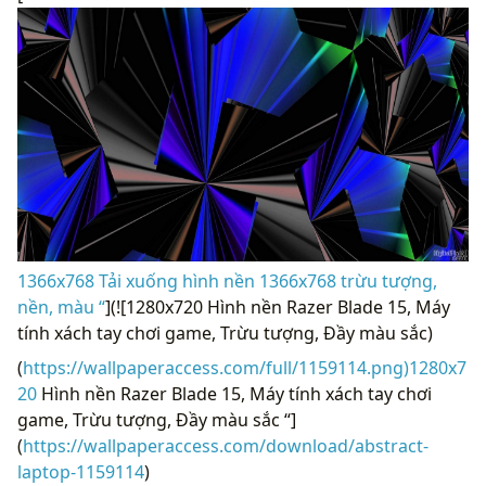
1366x768 Tải xuống hình nền 1366x768 trừu tượng,
nền, màu “
](![1280x720 Hình nền Razer Blade 15, Máy
tính xách tay chơi game, Trừu tượng, Đầy màu sắc)
(
https://wallpaperaccess.com/full/1159114.png)1280x7
20
Hình nền Razer Blade 15, Máy tính xách tay chơi
game, Trừu tượng, Đầy màu sắc “]
(
https://wallpaperaccess.com/download/abstract-
laptop-1159114
)