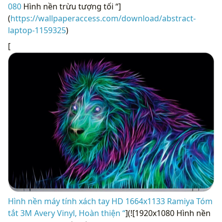
080
Hình nền trừu tượng tối “]
(
https://wallpaperaccess.com/download/abstract-
laptop-1159325
)
[
Hình nền máy tính xách tay HD 1664x1133 Ramiya Tóm
tắt 3M Avery Vinyl, Hoàn thiện “
](![1920x1080 Hình nền