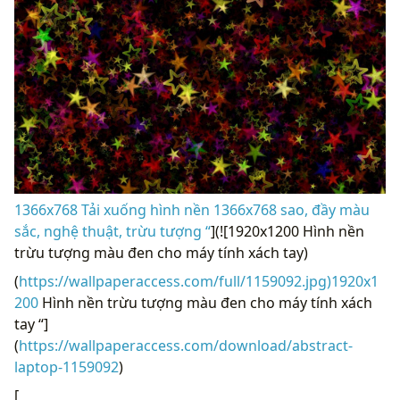
1366x768 Tải xuống hình nền 1366x768 sao, đầy màu
sắc, nghệ thuật, trừu tượng “
](![1920x1200 Hình nền
trừu tượng màu đen cho máy tính xách tay)
(
https://wallpaperaccess.com/full/1159092.jpg)1920x1
200
Hình nền trừu tượng màu đen cho máy tính xách
tay “]
(
https://wallpaperaccess.com/download/abstract-
laptop-1159092
)
[