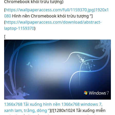
Chromebook khói trừu tượng)
(
https://wallpaperaccess.com/full/1159370.jpg)1920x1
080
Hình nền Chromebook khói trừu tượng “]
(
https://wallpaperaccess.com/download/abstract-
laptop-1159370
)
[
1366x768 Tải xuống hình nền 1366x768 windows 7,
xanh lam, trắng, dòng “
](![1280x1024 Tải xuống miễn