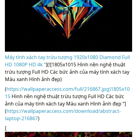
Máy tính xách tay trừu tượng 1920x1080 Diamond Full
HD 1080P HD 4k “
](![1805x1015 Hình nền nghệ thuật
trừu tượng Full HD Các bức ảnh của máy tính xách tay
Màu xanh Hình ảnh đẹp)
(
https://wallpaperaccess.com/full/216867.jpg)1805x10
15
Hình nền nghệ thuật trừu tượng Full HD Các bức
ảnh của máy tính xách tay Màu xanh Hình ảnh đẹp “]
(
https://wallpaperaccess.com/download/abstract-
laptop-216867
)
[