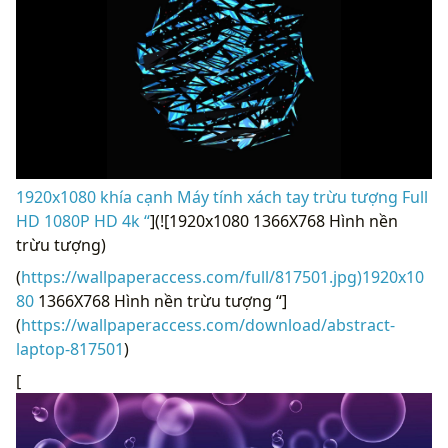
1920x1080 khía cạnh Máy tính xách tay trừu tượng Full
HD 1080P HD 4k “
](![1920x1080 1366X768 Hình nền
trừu tượng)
(
https://wallpaperaccess.com/full/817501.jpg)1920x10
80
1366X768 Hình nền trừu tượng “]
(
https://wallpaperaccess.com/download/abstract-
laptop-817501
)
[