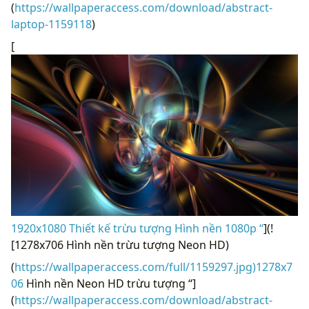
(
https://wallpaperaccess.com/download/abstract-
laptop-1159118
)
[
1920x1080 Thiết kế trừu tượng Hình nền 1080p “
](!
[1278x706 Hình nền trừu tượng Neon HD)
(
https://wallpaperaccess.com/full/1159297.jpg)1278x7
06
Hình nền Neon HD trừu tượng “]
(
https://wallpaperaccess.com/download/abstract-