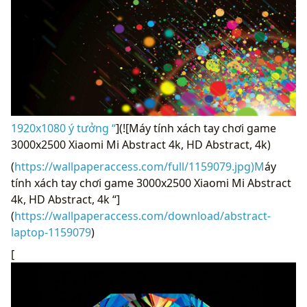
1920x1080 ý tưởng “
](![Máy tính xách tay chơi game
3000x2500 Xiaomi Mi Abstract 4k, HD Abstract, 4k)
(
https://wallpaperaccess.com/full/1159079.jpg)M
áy
tính xách tay chơi game 3000x2500 Xiaomi Mi Abstract
4k, HD Abstract, 4k “]
(
https://wallpaperaccess.com/download/abstract-
laptop-1159079
)
[