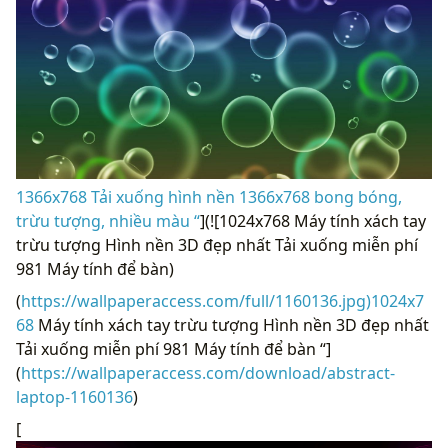
1366x768 Tải xuống hình nền 1366x768 bong bóng,
trừu tượng, nhiều màu “
](![1024x768 Máy tính xách tay
trừu tượng Hình nền 3D đẹp nhất Tải xuống miễn phí
981 Máy tính để bàn)
(
https://wallpaperaccess.com/full/1160136.jpg)1024x7
68
Máy tính xách tay trừu tượng Hình nền 3D đẹp nhất
Tải xuống miễn phí 981 Máy tính để bàn “]
(
https://wallpaperaccess.com/download/abstract-
laptop-1160136
)
[