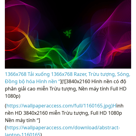
1366x768 Tải xuống 1366x768 Razer, Trừu tượng, Sóng,
Đồng bộ hóa Hình nền “
](![3840x2160 Hình nền có độ
phân giải cao miễn Trừu tượng, Nền máy tính Full HD
1080p)
(
https://wallpaperaccess.com/full/1160165.jpg)H
ình
nền HD 3840x2160 miễn Trừu tượng, Full HD 1080p
Nền máy tính “]
(
https://wallpaperaccess.com/download/abstract-
laptop-1160165
)