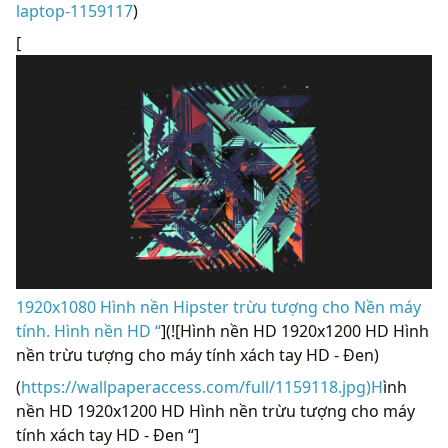
laptop-1159117
)
[
1920x1080 Hình nền Hipster trừu tượng cho Nền máy
tính. Hình nền HD “
](![Hình nền HD 1920x1200 HD Hình
nền trừu tượng cho máy tính xách tay HD - Đen)
(
https://wallpaperaccess.com/full/1159118.jpg)H
ình
nền HD 1920x1200 HD Hình nền trừu tượng cho máy
tính xách tay HD - Đen “]