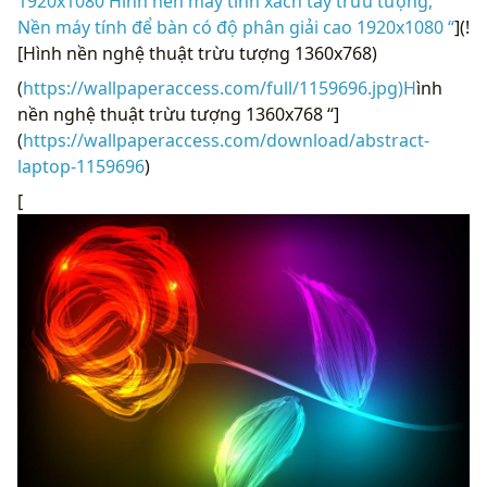
1920x1080 Hình nền máy tính xách tay trừu tượng,
Nền máy tính để bàn có độ phân giải cao 1920x1080 “
](!
[Hình nền nghệ thuật trừu tượng 1360x768)
(
https://wallpaperaccess.com/full/1159696.jpg)H
ình
nền nghệ thuật trừu tượng 1360x768 “]
(
https://wallpaperaccess.com/download/abstract-
laptop-1159696
)
[