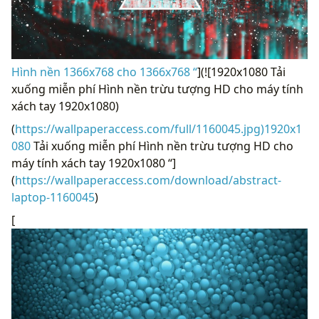
Hình nền 1366x768 cho 1366x768 “
](![1920x1080 Tải
xuống miễn phí Hình nền trừu tượng HD cho máy tính
xách tay 1920x1080)
(
https://wallpaperaccess.com/full/1160045.jpg)1920x1
080
Tải xuống miễn phí Hình nền trừu tượng HD cho
máy tính xách tay 1920x1080 “]
(
https://wallpaperaccess.com/download/abstract-
laptop-1160045
)
[