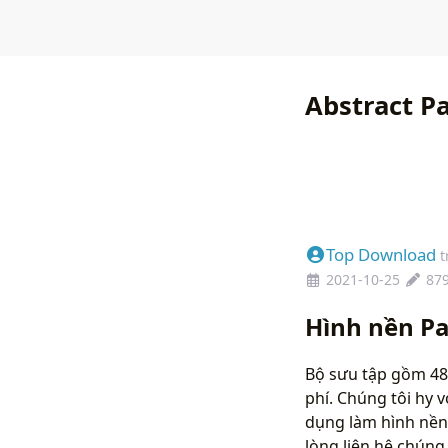
Abstract P
Top Download
t
2021-10-25
87
Hình nền Pa
Bộ sưu tập gồm 48 
phí. Chúng tôi hy 
dụng làm hình nền
lòng liên hệ chún