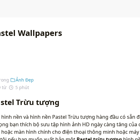
astel Wallpapers
rong
Ảnh Đẹp
9 từ
5 phút
stel Trừu tượng
hình nền và hình nền Pastel Trừu tượng hàng đầu có sẵn đ
vọng bạn thích bộ sưu tập hình ảnh HD ngày càng tăng của 
 hoặc màn hình chính cho điện thoại thông minh hoặc máy t
g tôi nếu bạn muốn xuất bản một
Pastel trừu tượng
hình nề