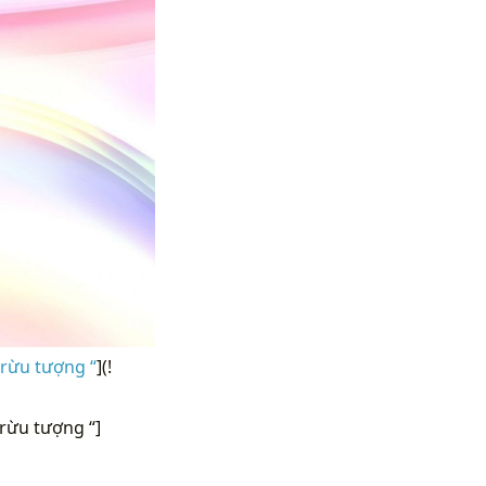
trừu tượng “
](!
rừu tượng “]