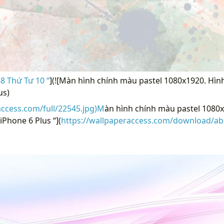
8 Thứ Tư 10 “
](![Màn hình chính màu pastel 1080x1920. Hìn
us)
access.com/full/22545.jpg)M
àn hình chính màu pastel 1080
iPhone 6 Plus “](
https://wallpaperaccess.com/download/abs