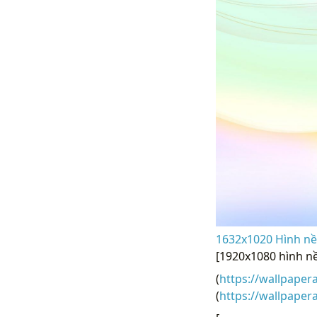
1632x1020 Hình nền
[1920x1080 hình n
(
https://wallpaper
(
https://wallpaper