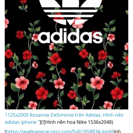
1125x2000 Rosanne DeSimone trên Adidas. Hình nền
adidas iphone “
](![Hình nền hoa Nike 1536x2048)
(
https://wallpaperaccess.com/full/1658834.jpg)H
ình