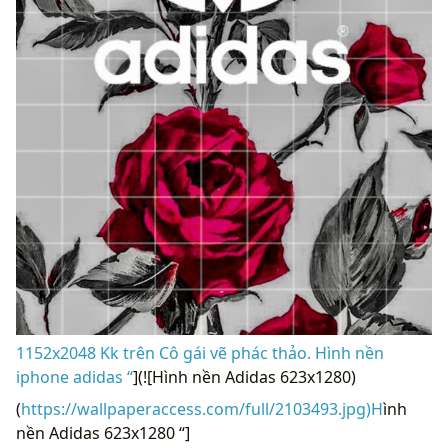
1152x2048 Kk trên Cô gái vẽ phác thảo. Hình nền
iphone adidas “
](![Hình nền Adidas 623x1280)
(
https://wallpaperaccess.com/full/2103493.jpg)H
ình
nền Adidas 623x1280 “]