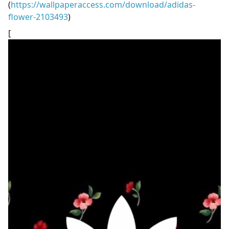
(
https://wallpaperaccess.com/download/adidas-
flower-2103493
)
[