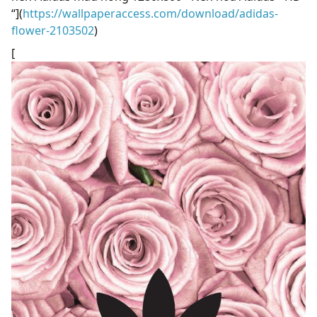
“](
https://wallpaperaccess.com/download/adidas-
flower-2103502
)
[