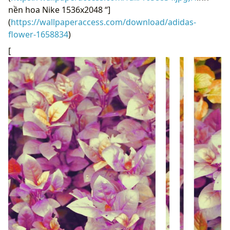
nền hoa Nike 1536x2048 “]
(
https://wallpaperaccess.com/download/adidas-
flower-1658834
)
[