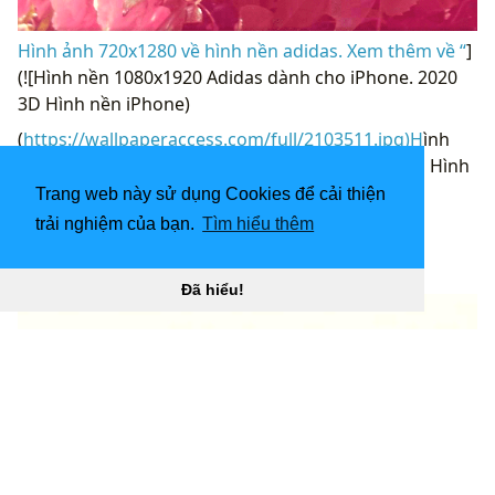
Hình ảnh 720x1280 về hình nền adidas. Xem thêm về “
]
(![Hình nền 1080x1920 Adidas dành cho iPhone. 2020
3D Hình nền iPhone)
(
https://wallpaperaccess.com/full/2103511.jpg)H
ình
nền 1080x1920 Adidas dành cho iPhone. 2020 3D Hình
nền iPhone “]
Trang web này sử dụng Cookies để cải thiện
(
https://wallpaperaccess.com/download/adidas-
trải nghiệm của bạn.
Tìm hiểu thêm
flower-2103511
)
[
Đã hiểu!