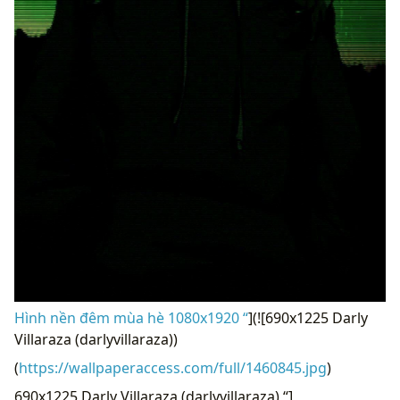
Hình nền đêm mùa hè 1080x1920 “
](![690x1225 Darly
Villaraza (darlyvillaraza))
(
https://wallpaperaccess.com/full/1460845.jpg
)
690x1225 Darly Villaraza (darlyvillaraza) “]