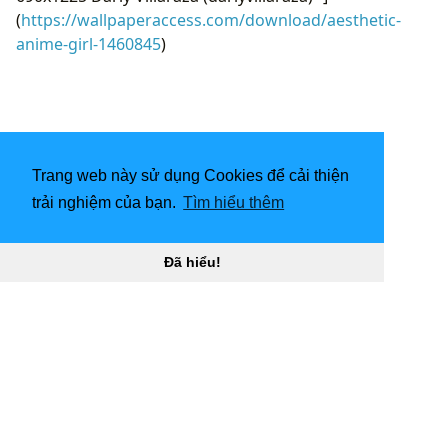
(
https://wallpaperaccess.com/download/aesthetic-
anime-girl-1460845
)
Trang web này sử dụng Cookies để cải thiện
trải nghiệm của bạn.
Tìm hiểu thêm
Đã hiểu!
[