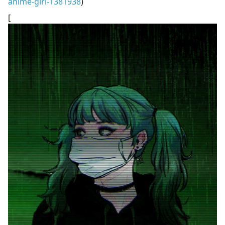
anime-girl-1381938
)
[