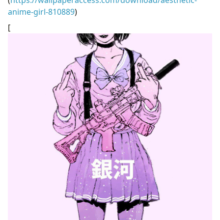
anime-girl-810889
)
[