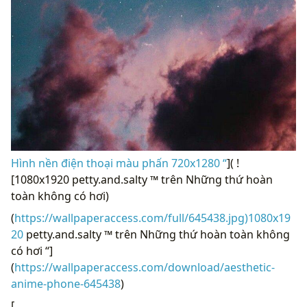
Hình nền điện thoại màu phấn 720x1280 “
]( !
[1080x1920 petty.and.salty ™ trên Những thứ hoàn
toàn không có hơi)
(
https://wallpaperaccess.com/full/645438.jpg)1080x19
20
petty.and.salty ™ trên Những thứ hoàn toàn không
có hơi “]
(
https://wallpaperaccess.com/download/aesthetic-
anime-phone-645438
)
[