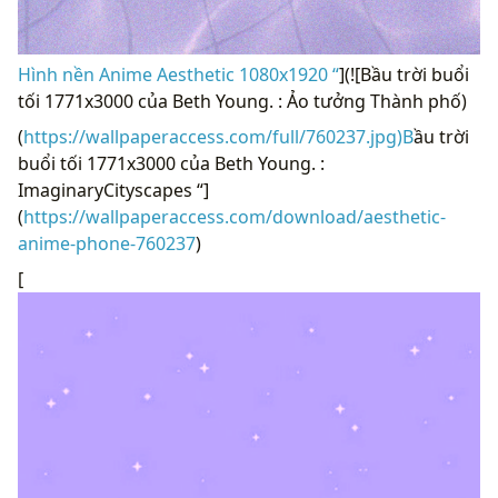
Hình nền Anime Aesthetic 1080x1920 “
](![Bầu trời buổi
tối 1771x3000 của Beth Young. : Ảo tưởng Thành phố)
(
https://wallpaperaccess.com/full/760237.jpg)B
ầu trời
buổi tối 1771x3000 của Beth Young. :
ImaginaryCityscapes “]
(
https://wallpaperaccess.com/download/aesthetic-
anime-phone-760237
)
[