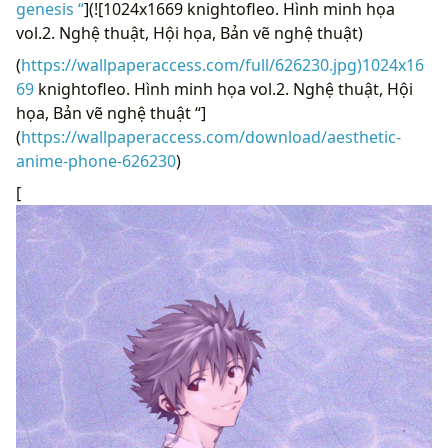
genesis “
](![1024x1669 knightofleo. Hình minh họa
vol.2. Nghệ thuật, Hội họa, Bản vẽ nghệ thuật)
(
https://wallpaperaccess.com/full/626230.jpg)1024x16
69
knightofleo. Hình minh họa vol.2. Nghệ thuật, Hội
họa, Bản vẽ nghệ thuật “]
(
https://wallpaperaccess.com/download/aesthetic-
anime-phone-626230
)
[