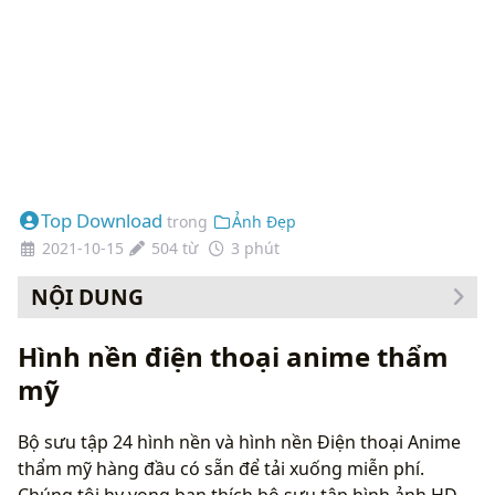
Top Download
trong
Ảnh Đẹp
2021-10-15
504 từ
3 phút
NỘI DUNG
Cách thay đổi hình nền của bạn
Hình nền điện thoại anime thẩm
mỹ
Bộ sưu tập 24 hình nền và hình nền Điện thoại Anime
thẩm mỹ hàng đầu có sẵn để tải xuống miễn phí.
Chúng tôi hy vọng bạn thích bộ sưu tập hình ảnh HD