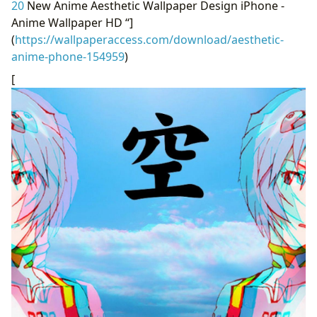
20
New Anime Aesthetic Wallpaper Design iPhone -
Anime Wallpaper HD “]
(
https://wallpaperaccess.com/download/aesthetic-
anime-phone-154959
)
[