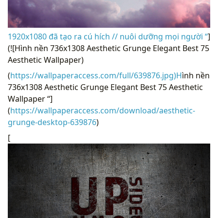
1920x1080 đã tạo ra cú hích // nuôi dưỡng mọi người “
]
(![Hình nền 736x1308 Aesthetic Grunge Elegant Best 75
Aesthetic Wallpaper)
(
https://wallpaperaccess.com/full/639876.jpg)H
ình nền
736x1308 Aesthetic Grunge Elegant Best 75 Aesthetic
Wallpaper “]
(
https://wallpaperaccess.com/download/aesthetic-
grunge-desktop-639876
)
[