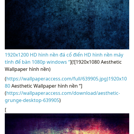
1920x1200 HD hình nền đá cổ điển HD hình nền máy
tính để bàn 1080p windows “
](![1920x1080 Aesthetic
Wallpaper hình nền)
(
https://wallpaperaccess.com/full/639905.jpg)1920x10
80
Aesthetic Wallpaper hình nền “]
(
https://wallpaperaccess.com/download/aesthetic-
grunge-desktop-639905
)
[