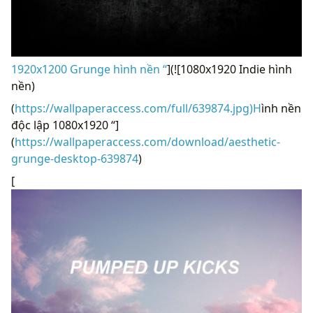
1920x1200 Grunge hình nền “
](![1080x1920 Indie hình
nền)
(
https://wallpaperaccess.com/full/639874.jpg)H
ình nền
độc lập 1080x1920 “]
(
https://wallpaperaccess.com/download/aesthetic-
grunge-desktop-639874
)
[