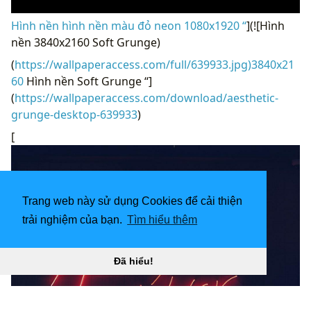
Hình nền hình nền màu đỏ neon 1080x1920 “
](![Hình
nền 3840x2160 Soft Grunge)
(
https://wallpaperaccess.com/full/639933.jpg)3840x21
60
Hình nền Soft Grunge “]
(
https://wallpaperaccess.com/download/aesthetic-
grunge-desktop-639933
)
[
Trang web này sử dụng Cookies để cải thiện
trải nghiệm của bạn.
Tìm hiểu thêm
Đã hiểu!