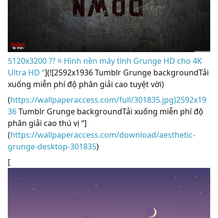
5120x3200 ?? ¤ Hình nền máy tính Grunge HD cho 4K
Ultra HD “
](![2592x1936 Tumblr Grunge backgroundTải
xuống miễn phí độ phân giải cao tuyệt vời)
(
https://wallpaperaccess.com/full/301835.jpg)2592x19
36
Tumblr Grunge backgroundTải xuống miễn phí độ
phân giải cao thú vị “]
(
https://wallpaperaccess.com/download/aesthetic-
grunge-desktop-301835
)
[