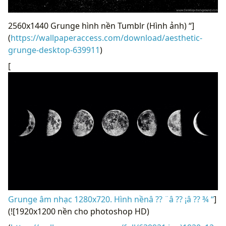
2560x1440 Grunge hình nền Tumblr (Hình ảnh) “]
(
https://wallpaperaccess.com/download/aesthetic-
grunge-desktop-639911
)
[
Grunge âm nhạc 1280x720. Hình nềnâ ?? ¨â ?? ¡â ?? ¾ “
]
(![1920x1200 nền cho photoshop HD)