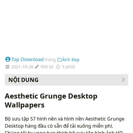
Top Download
trong
Ảnh Đẹp
2021-10-28
950 từ
5 phút
NỘI DUNG
Cách thay đổi hình nền của bạn
Aesthetic Grunge Desktop
Wallpapers
Bộ sưu tập 57 hình nền và hình nền Aesthetic Grunge
Desktop hàng đầu có sẵn để tải xuống miễn phí.
Chúng tôi hy vọng bạn thích bộ sưu tập hình ảnh HD