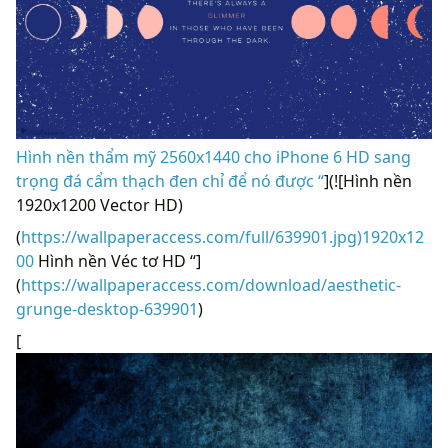
Hình nền thẩm mỹ 2560x1440 cho iPhone 6 HD sang
trọng đá cẩm thạch đen chỉ để nó được “
](![Hình nền
1920x1200 Vector HD)
(
https://wallpaperaccess.com/full/639901.jpg)1920x12
00
Hình nền Véc tơ HD “]
(
https://wallpaperaccess.com/download/aesthetic-
grunge-desktop-639901
)
[