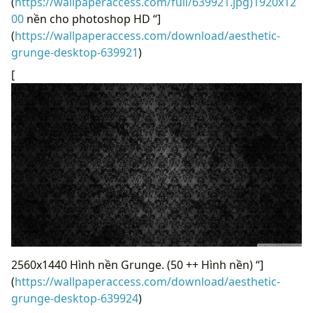
(
https://wallpaperaccess.com/full/639921.jpg)1920x12
00
nền cho photoshop HD “]
(
https://wallpaperaccess.com/download/aesthetic-
grunge-desktop-639921
)
[
2560x1440 Hình nền Grunge. (50 ++ Hình nền) “]
(
https://wallpaperaccess.com/download/aesthetic-
grunge-desktop-639924
)