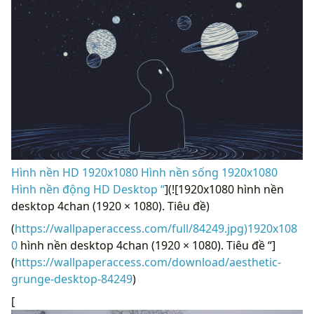
Hình nền HD 1920x1080 Hình nền sống 1920x1080
Hình nền động HD Desktop “
](![1920x1080 hình nền
desktop 4chan (1920 × 1080). Tiêu đề)
(
https://wallpaperaccess.com/full/84249.jpg)1920x108
0
hình nền desktop 4chan (1920 × 1080). Tiêu đề “]
(
https://wallpaperaccess.com/download/aesthetic-
grunge-desktop-84249
)
[