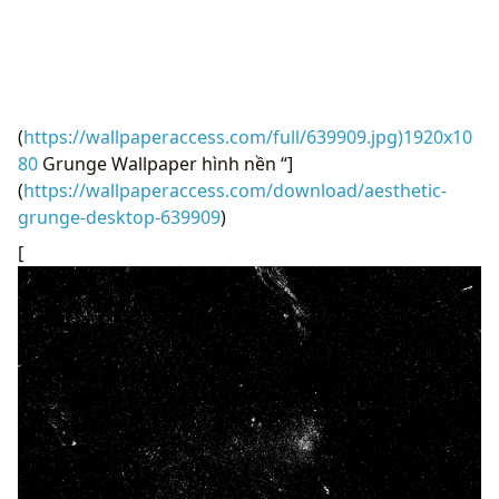
(
https://wallpaperaccess.com/full/639909.jpg)1920x10
80
Grunge Wallpaper hình nền “]
(
https://wallpaperaccess.com/download/aesthetic-
grunge-desktop-639909
)
[