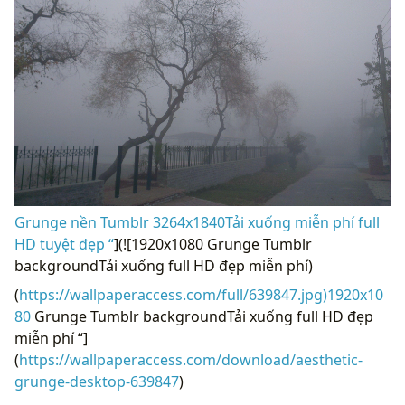
Grunge nền Tumblr 3264x1840Tải xuống miễn phí full
HD tuyệt đẹp “
](![1920x1080 Grunge Tumblr
backgroundTải xuống full HD đẹp miễn phí)
(
https://wallpaperaccess.com/full/639847.jpg)1920x10
80
Grunge Tumblr backgroundTải xuống full HD đẹp
miễn phí “]
(
https://wallpaperaccess.com/download/aesthetic-
grunge-desktop-639847
)