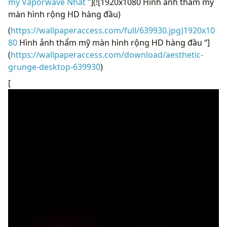
mỹ Vaporwave Nhất “
](![1920x1080 Hình ảnh thẩm mỹ
màn hình rộng HD hàng đầu)
(
https://wallpaperaccess.com/full/639930.jpg)1920x10
80
Hình ảnh thẩm mỹ màn hình rộng HD hàng đầu “]
(
https://wallpaperaccess.com/download/aesthetic-
grunge-desktop-639930
)
[