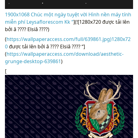
1900x1068 Chúc một ngày tuyệt vời Hình nền máy tính
miễn phí Leysaflorescom Kk “
](![1280x720 được tải lên
bởi â ???? Elsiâ ????)
(
https://wallpaperaccess.com/full/639861.jpg)1280x72
0
được tải lên bởi â ???? Elsiâ ???? “]
(
https://wallpaperaccess.com/download/aesthetic-
grunge-desktop-639861
)
[