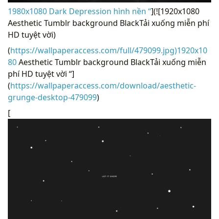
1980x1080 Dark Depression hình nền “
](![1920x1080
Aesthetic Tumblr background BlackTải xuống miễn phí
HD tuyệt vời)
(
https://wallpaperaccess.com/full/479099.jpg)1920x10
80
Aesthetic Tumblr background BlackTải xuống miễn
phí HD tuyệt vời “]
(
https://wallpaperaccess.com/download/aesthetic-
grunge-desktop-479099
)
[