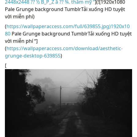
2448x2448 ?? ½ B_P_Z â ?? ¾. thẩm mỹ “
](![1920x1080
Pale Grunge background TumblrTải xuống HD tuyệt
vời miễn phí)
(
https://wallpaperaccess.com/full/639855.jpg)1920x10
80
Pale Grunge background TumblrTải xuống HD tuyệt
vời miễn phí “]
(
https://wallpaperaccess.com/download/aesthetic-
grunge-desktop-639855
)
[