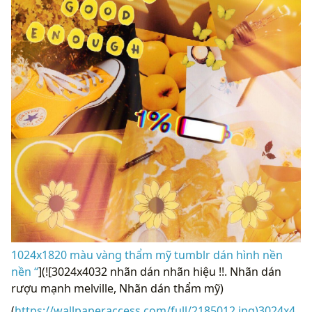
1024x1820 màu vàng thẩm mỹ tumblr dán hình nền
nền “
](![3024x4032 nhãn dán nhãn hiệu !!. Nhãn dán
rượu mạnh melville, Nhãn dán thẩm mỹ)
(
https://wallpaperaccess.com/full/2185012.jpg)3024x4