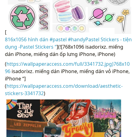
[
816x1056 hình dán #pastel #handyPastel Stickers - tiện
dụng -Pastel Stickers “
](![768x1096 isadorixz. miếng
dán iPhone, miếng dán ốp lưng iPhone, iPhone)
(
https://wallpaperaccess.com/full/3341732.jpg)768x10
96
isadorixz. miếng dán iPhone, miếng dán vỏ iPhone,
iPhone “]
(
https://wallpaperaccess.com/download/aesthetic-
stickers-3341732
)