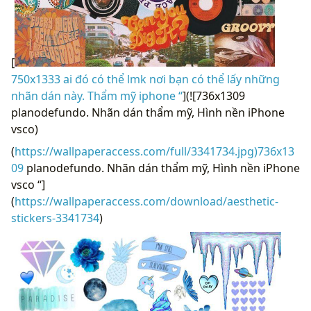
[
750x1333 ai đó có thể lmk nơi bạn có thể lấy những
nhãn dán này. Thẩm mỹ iphone “
](![736x1309
planodefundo. Nhãn dán thẩm mỹ, Hình nền iPhone
vsco)
(
https://wallpaperaccess.com/full/3341734.jpg)736x13
09
planodefundo. Nhãn dán thẩm mỹ, Hình nền iPhone
vsco “]
(
https://wallpaperaccess.com/download/aesthetic-
stickers-3341734
)