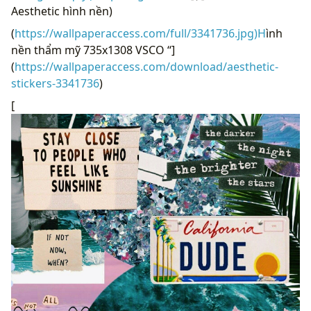
Aesthetic hình nền)
(
https://wallpaperaccess.com/full/3341736.jpg)H
ình
nền thẩm mỹ 735x1308 VSCO “]
(
https://wallpaperaccess.com/download/aesthetic-
stickers-3341736
)
[