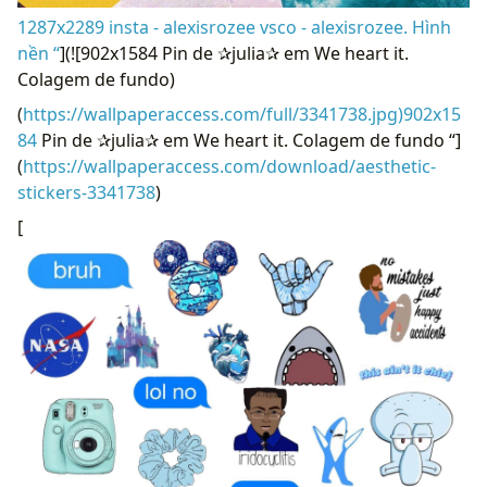
1287x2289 insta - alexisrozee vsco - alexisrozee. Hình
nền “
](![902x1584 Pin de ✰julia✰ em We heart it.
Colagem de fundo)
(
https://wallpaperaccess.com/full/3341738.jpg)902x15
84
Pin de ✰julia✰ em We heart it. Colagem de fundo “]
(
https://wallpaperaccess.com/download/aesthetic-
stickers-3341738
)
[