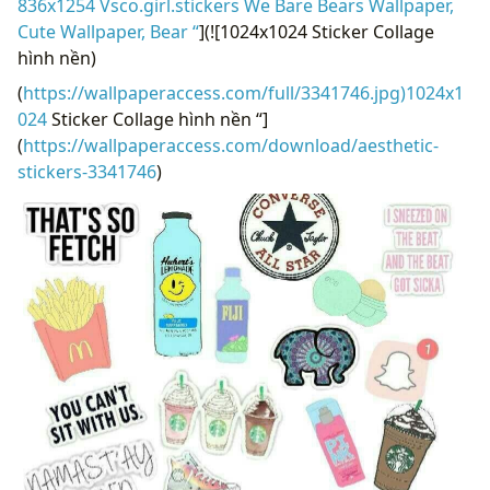
836x1254 Vsco.girl.stickers We Bare Bears Wallpaper,
Cute Wallpaper, Bear “
](![1024x1024 Sticker Collage
hình nền)
(
https://wallpaperaccess.com/full/3341746.jpg)1024x1
024
Sticker Collage hình nền “]
(
https://wallpaperaccess.com/download/aesthetic-
stickers-3341746
)