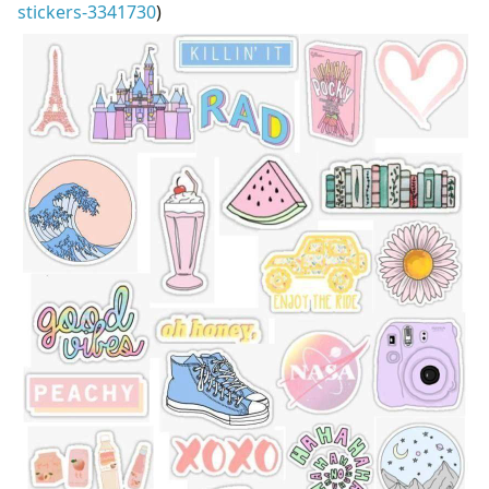
stickers-3341730
)