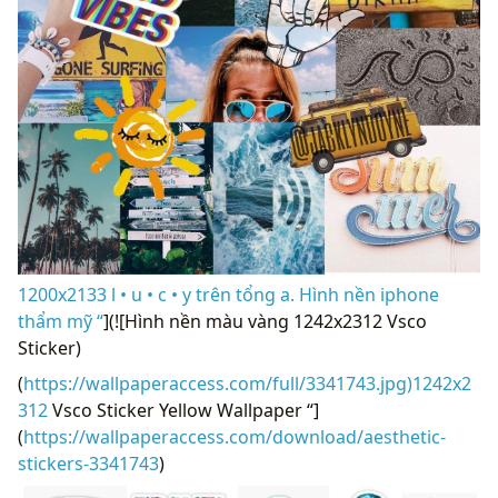
1200x2133 l • u • c • y trên tổng a. Hình nền iphone
thẩm mỹ “
](![Hình nền màu vàng 1242x2312 Vsco
Sticker)
(
https://wallpaperaccess.com/full/3341743.jpg)1242x2
312
Vsco Sticker Yellow Wallpaper “]
(
https://wallpaperaccess.com/download/aesthetic-
stickers-3341743
)