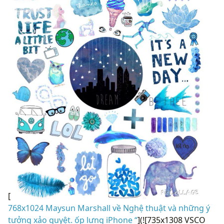
[
768x1024 Maysun Marshall về Nghệ thuật và những ý
tưởng xảo quyệt. ốp lưng iPhone “
](![735x1308 VSCO