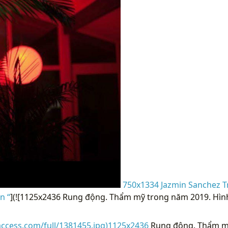
750x1334 Jazmin Sanchez T
n “
](![1125x2436 Rung động. Thẩm mỹ trong năm 2019. Hình
access.com/full/1381455.jpg)1125x2436
Rung động. Thẩm mỹ