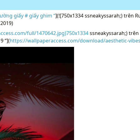
tường giấy # giấy ghim “
](![750x1334 ssneakyssarah;) trên
 2019)
access.com/full/1470642.jpg)750x1334
ssneakyssarah;) trê
9 “](
https://wallpaperaccess.com/download/aesthetic-vibe