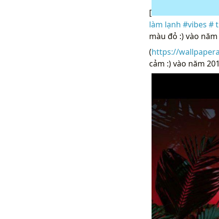
[
làm lạnh #vibes # 
màu đỏ :) vào năm
(
https://wallpaper
cảm :) vào năm 201