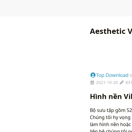
Aesthetic 
Top Download
t
2021-10-20
83
Hình nền V
Bộ sưu tập gồm 52
Chúng tôi hy vọng 
làm hình nền hoặc 
liên hệ chúng tôi