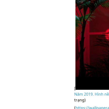
[
Năm 2019. Hình nề
trạng)
(
https://wallpaper