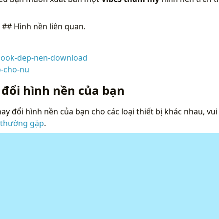
n
## Hình nền liên quan.
book-dep-nen-download
-cho-nu
 đổi hình nền của bạn
ay đổi hình nền của bạn cho các loại thiết bị khác nhau, vui
 thường gặp
.