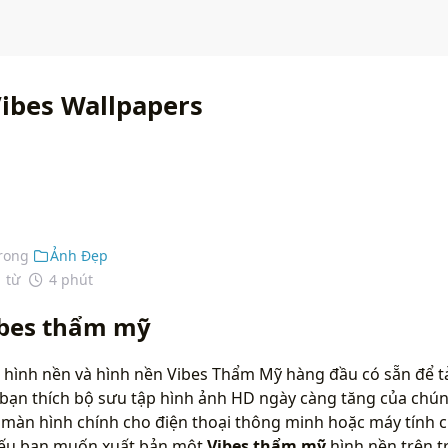
Vibes Wallpapers
rong
Ảnh Đẹp
1 từ
4 phút
ibes thẩm mỹ
 hình nền và hình nền Vibes Thẩm Mỹ hàng đầu có sẵn để tả
bạn thích bộ sưu tập hình ảnh HD ngày càng tăng của chún
màn hình chính cho điện thoại thông minh hoặc máy tính c
 nếu bạn muốn xuất bản một
Vibes thẩm mỹ
hình nền trên t