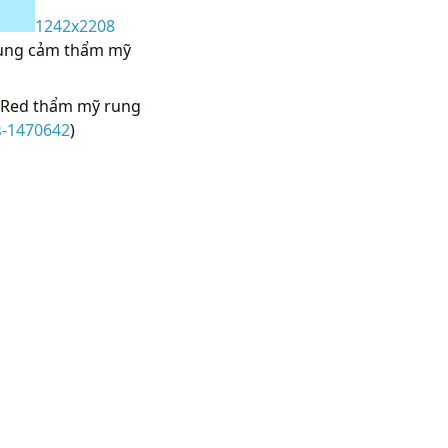
1242x2208
 Rung cảm thẩm mỹ
n Red thẩm mỹ rung
s-1470642
)