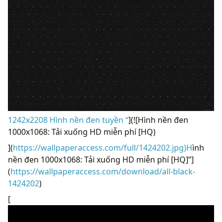
1242x2208 Hình nền đen tuyền “
](![Hình nền đen
1000x1068: Tải xuống HD miễn phí [HQ)
](
https://wallpaperaccess.com/full/1424202.jpg)H
ình
nền đen 1000x1068: Tải xuống HD miễn phí [HQ]”]
(
https://wallpaperaccess.com/download/all-black-
1424202
)
[