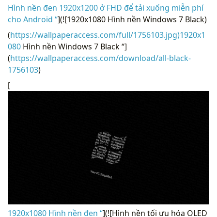
Hình nền đen 1920x1200 ở FHD để tải xuống miễn phí
cho Android “
](![1920x1080 Hình nền Windows 7 Black)
(
https://wallpaperaccess.com/full/1756103.jpg)1920x1
080
Hình nền Windows 7 Black “]
(
https://wallpaperaccess.com/download/all-black-
1756103
)
[
1920x1080 Hình nền đen “
](![Hình nền tối ưu hóa OLED