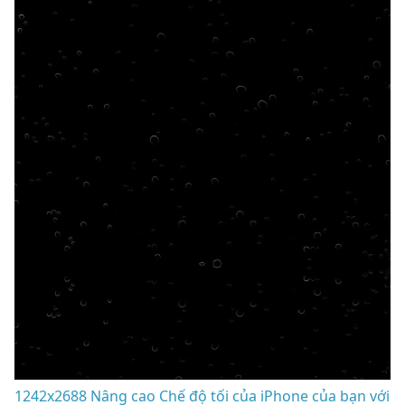
1242x2688 Nâng cao Chế độ tối của iPhone của bạn với