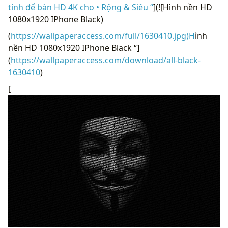
tính để bàn HD 4K cho • Rộng & Siêu “
](![Hình nền HD
1080x1920 IPhone Black)
(
https://wallpaperaccess.com/full/1630410.jpg)H
ình
nền HD 1080x1920 IPhone Black “]
(
https://wallpaperaccess.com/download/all-black-
1630410
)
[