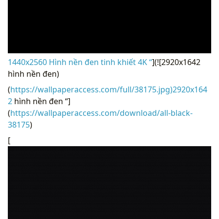
1440x2560 Hình nền đen tinh khiết 4K “
](![2920x1642
hình nền đen)
(
https://wallpaperaccess.com/full/38175.jpg)2920x164
2
hình nền đen “]
(
https://wallpaperaccess.com/download/all-black-
38175
)
[