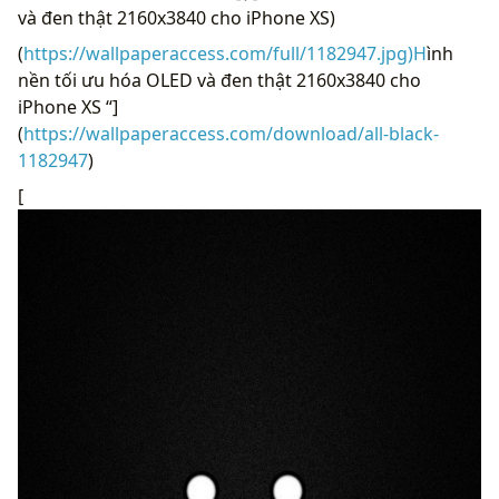
và đen thật 2160x3840 cho iPhone XS)
(
https://wallpaperaccess.com/full/1182947.jpg)H
ình
nền tối ưu hóa OLED và đen thật 2160x3840 cho
iPhone XS “]
(
https://wallpaperaccess.com/download/all-black-
1182947
)
[