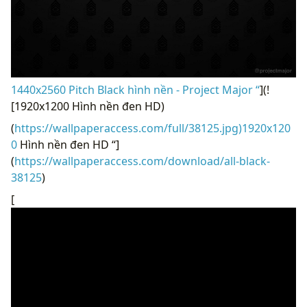
1440x2560 Pitch Black hình nền - Project Major “
](!
[1920x1200 Hình nền đen HD)
(
https://wallpaperaccess.com/full/38125.jpg)1920x120
0
Hình nền đen HD “]
(
https://wallpaperaccess.com/download/all-black-
38125
)
[