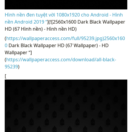
Hình nền đen tuyệt vời 1080x1920 cho Android - Hình
nền Android 2019 “
](![2560x1600 Dark Black Wallpaper
HD (67 Hình nền) - Hình nền HD)
(
https://wallpaperaccess.com/full/95239.jpg)2560x160
0
Dark Black Wallpaper HD (67 Wallpaper) - HD
Wallpaper “]
(
https://wallpaperaccess.com/download/all-black-
95239
)
[