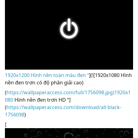
1920x1200 Hình nền toàn màu đen “
](![1920x1080 Hình
nền đen trơn có độ phân giải cao)
(
https://wallpaperaccess.com/full/1756098.jpg)1920x1
080
Hình nền đen trơn HD “]
(
https://wallpaperaccess.com/download/all-black-
1756098
)
[