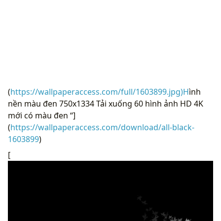
(
https://wallpaperaccess.com/full/1603899.jpg)H
ình
nền màu đen 750x1334 Tải xuống 60 hình ảnh HD 4K
mới có màu đen “]
(
https://wallpaperaccess.com/download/all-black-
1603899
)
[