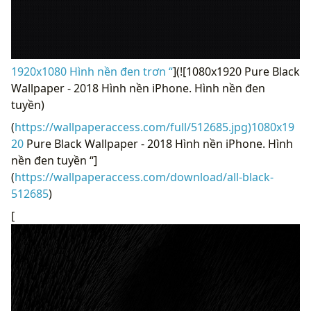
1920x1080 Hình nền đen trơn “
](![1080x1920 Pure Black
Wallpaper - 2018 Hình nền iPhone. Hình nền đen
tuyền)
(
https://wallpaperaccess.com/full/512685.jpg)1080x19
20
Pure Black Wallpaper - 2018 Hình nền iPhone. Hình
nền đen tuyền “]
(
https://wallpaperaccess.com/download/all-black-
512685
)
[