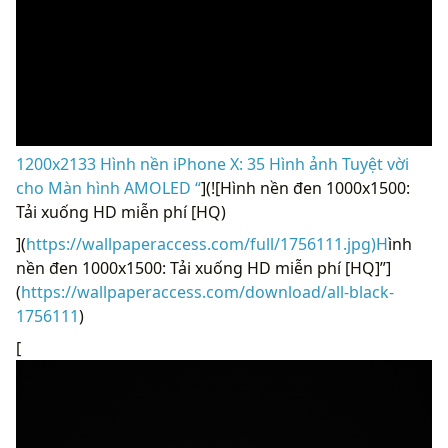
1200x2133 Hình nền iPhone X: 35 Hình ảnh Tuyệt vời
cho Màn hình AMOLED “
](![Hình nền đen 1000x1500:
Tải xuống HD miễn phí [HQ)
](
https://wallpaperaccess.com/full/1756111.jpg)H
ình
nền đen 1000x1500: Tải xuống HD miễn phí [HQ]”]
(
https://wallpaperaccess.com/download/all-black-
1756111
)
[