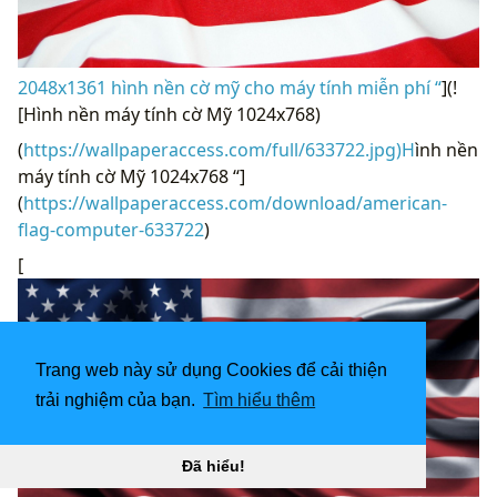
2048x1361 hình nền cờ mỹ cho máy tính miễn phí “
](!
[Hình nền máy tính cờ Mỹ 1024x768)
(
https://wallpaperaccess.com/full/633722.jpg)H
ình nền
máy tính cờ Mỹ 1024x768 “]
(
https://wallpaperaccess.com/download/american-
flag-computer-633722
)
[
Trang web này sử dụng Cookies để cải thiện
trải nghiệm của bạn.
Tìm hiểu thêm
Đã hiểu!