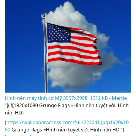
Hình nền máy tính cờ Mỹ 3997x2998, 1912 kB - Mertie
“
]( ![1920x1080 Grunge Flags «Hình nền tuyệt vời. Hình
nền HD)
(
https://wallpaperaccess.com/full/222041.jpg)1920x10
80
Grunge Flags «Hình nền tuyệt vời. Hình nền HD “]