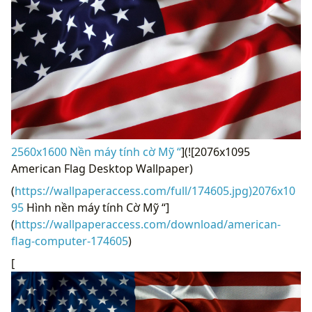
2560x1600 Nền máy tính cờ Mỹ “
](![2076x1095
American Flag Desktop Wallpaper)
(
https://wallpaperaccess.com/full/174605.jpg)2076x10
95
Hình nền máy tính Cờ Mỹ “]
(
https://wallpaperaccess.com/download/american-
flag-computer-174605
)
[