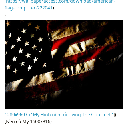
(
https://wallpaperaccess.com/download/american-
flag-computer-222041
)
[
1280x960 Cờ Mỹ Hình nền tối Living The Gourmet “
](!
[Nền cờ Mỹ 1600x816)