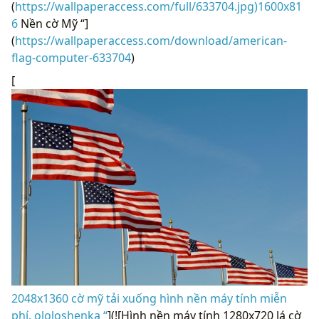
(
https://wallpaperaccess.com/full/633704.jpg)1600x81
6
Nền cờ Mỹ “]
(
https://wallpaperaccess.com/download/american-
flag-computer-633704
)
[
2048x1360 cờ mỹ tải xuống hình nền máy tính miễn
phí. ololoshenka “
](![Hình nền máy tính 1280x720 lá cờ