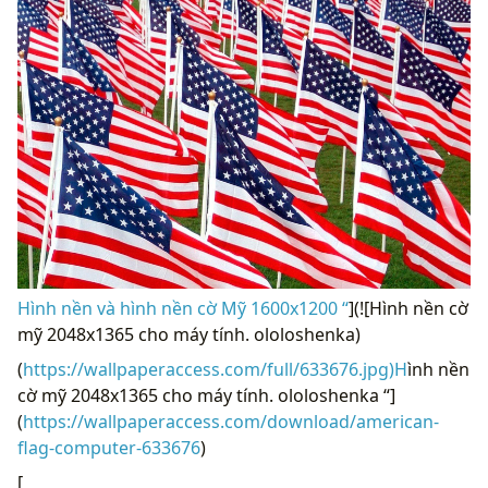
Hình nền và hình nền cờ Mỹ 1600x1200 “
](![Hình nền cờ
mỹ 2048x1365 cho máy tính. ololoshenka)
(
https://wallpaperaccess.com/full/633676.jpg)H
ình nền
cờ mỹ 2048x1365 cho máy tính. ololoshenka “]
(
https://wallpaperaccess.com/download/american-
flag-computer-633676
)
[