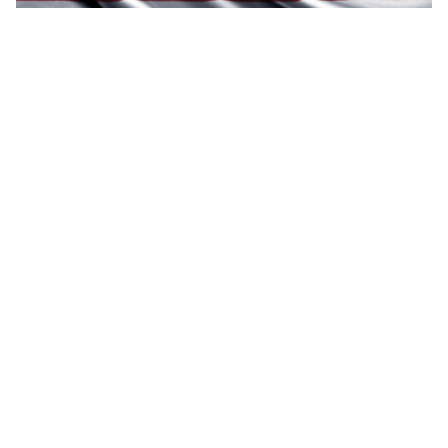
1920x1080 Hình nền cờ Đức 2018 “
](![1680x1050 Usa
Flag hình nền)
(
https://wallpaperaccess.com/full/633726.jpg)1680x10
50
Usa Flag Wallpaper “]
(
https://wallpaperaccess.com/download/american-
flag-computer-633726
)
[