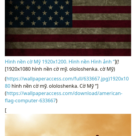
Hình nền cờ Mỹ 1920x1200. Hình nền Hình ảnh “
](!
[1920x1080 hình nền cờ mỹ. ololoshenka. cờ Mỹ)
(
https://wallpaperaccess.com/full/633667.jpg)1920x10
80
hình nền cờ mỹ. ololoshenka. Cờ Mỹ “]
(
https://wallpaperaccess.com/download/american-
flag-computer-633667
)
[