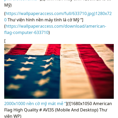
Mỹ)
(
https://wallpaperaccess.com/full/633710.jpg)1280x72
0
Thư viện hình nền máy tính lá cờ Mỹ “]
(
https://wallpaperaccess.com/download/american-
flag-computer-633710
)
[
2000x1000 nền cờ mỹ mát mẻ “
](![1680x1050 American
Flag High Quality # AVI35 (Mobile And Desktop) Thư
viện WP)