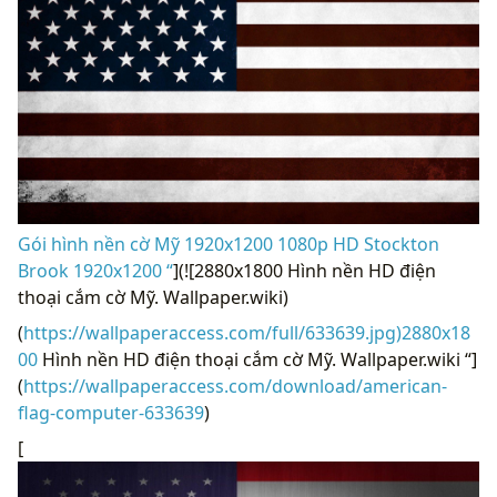
Gói hình nền cờ Mỹ 1920x1200 1080p HD Stockton
Brook 1920x1200 “
](![2880x1800 Hình nền HD điện
thoại cắm cờ Mỹ. Wallpaper.wiki)
(
https://wallpaperaccess.com/full/633639.jpg)2880x18
00
Hình nền HD điện thoại cắm cờ Mỹ. Wallpaper.wiki “]
(
https://wallpaperaccess.com/download/american-
flag-computer-633639
)
[