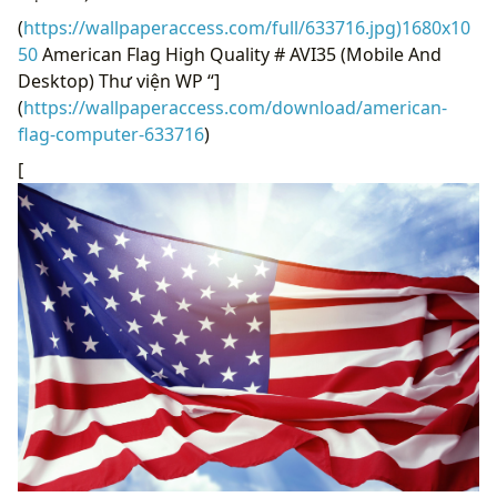
(
https://wallpaperaccess.com/full/633716.jpg)1680x10
50
American Flag High Quality # AVI35 (Mobile And
Desktop) Thư viện WP “]
(
https://wallpaperaccess.com/download/american-
flag-computer-633716
)
[