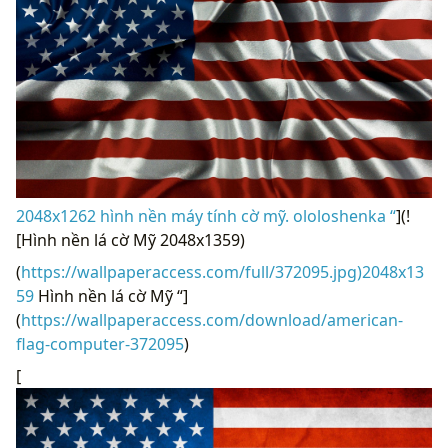
2048x1262 hình nền máy tính cờ mỹ. ololoshenka “
](!
[Hình nền lá cờ Mỹ 2048x1359)
(
https://wallpaperaccess.com/full/372095.jpg)2048x13
59
Hình nền lá cờ Mỹ “]
(
https://wallpaperaccess.com/download/american-
flag-computer-372095
)
[