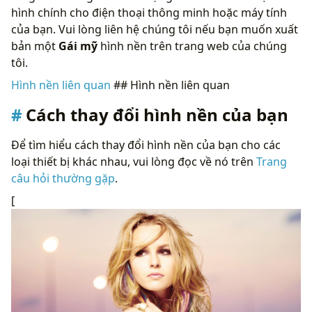
hình chính cho điện thoại thông minh hoặc máy tính
của bạn. Vui lòng liên hệ chúng tôi nếu bạn muốn xuất
bản một
Gái mỹ
hình nền trên trang web của chúng
tôi.
Hình nền liên quan
## Hình nền liên quan
Cách thay đổi hình nền của bạn
Để tìm hiểu cách thay đổi hình nền của bạn cho các
loại thiết bị khác nhau, vui lòng đọc về nó trên
Trang
câu hỏi thường gặp
.
[