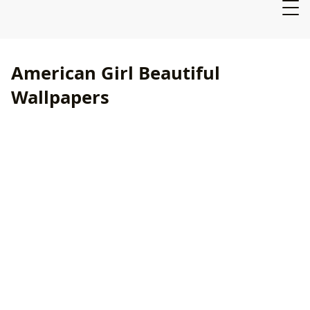
American Girl Beautiful
Wallpapers