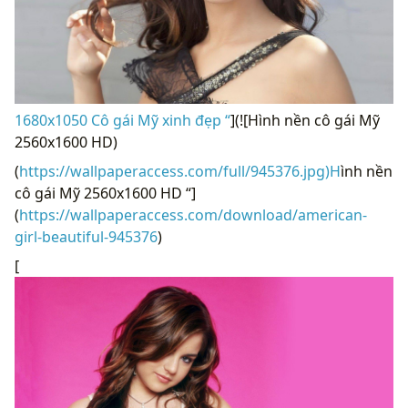
1680x1050 Cô gái Mỹ xinh đẹp “
](![Hình nền cô gái Mỹ
2560x1600 HD)
(
https://wallpaperaccess.com/full/945376.jpg)H
ình nền
cô gái Mỹ 2560x1600 HD “]
(
https://wallpaperaccess.com/download/american-
girl-beautiful-945376
)
[