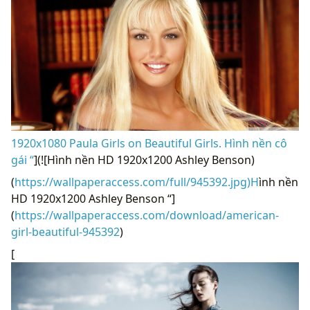
1920x1080 Paula Girls on Beautiful Girls. Hình nền cô
gái “
](![Hình nền HD 1920x1200 Ashley Benson)
(
https://wallpaperaccess.com/full/945392.jpg)H
ình nền
HD 1920x1200 Ashley Benson “]
(
https://wallpaperaccess.com/download/american-
girl-beautiful-945392
)
[