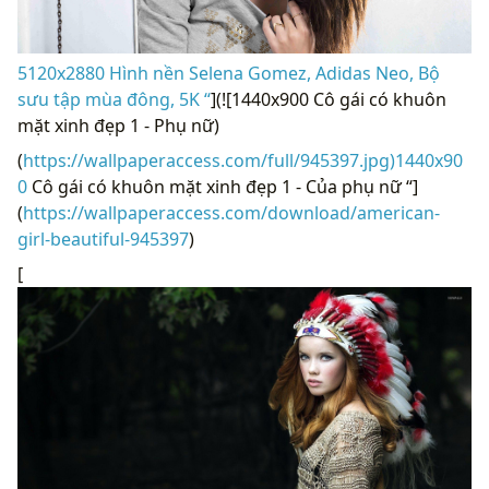
5120x2880 Hình nền Selena Gomez, Adidas Neo, Bộ
sưu tập mùa đông, 5K “
](![1440x900 Cô gái có khuôn
mặt xinh đẹp 1 - Phụ nữ)
(
https://wallpaperaccess.com/full/945397.jpg)1440x90
0
Cô gái có khuôn mặt xinh đẹp 1 - Của phụ nữ “]
(
https://wallpaperaccess.com/download/american-
girl-beautiful-945397
)
[