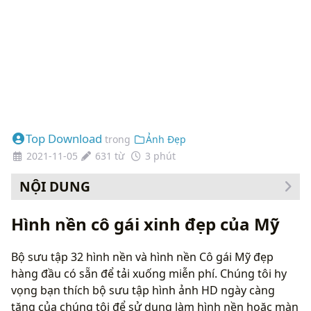
Top Download
trong
Ảnh Đẹp
2021-11-05
631 từ
3 phút
NỘI DUNG
Cách thay đổi hình nền của bạn
Hình nền cô gái xinh đẹp của Mỹ
Bộ sưu tập 32 hình nền và hình nền Cô gái Mỹ đẹp
hàng đầu có sẵn để tải xuống miễn phí. Chúng tôi hy
vọng bạn thích bộ sưu tập hình ảnh HD ngày càng
tăng của chúng tôi để sử dụng làm hình nền hoặc màn