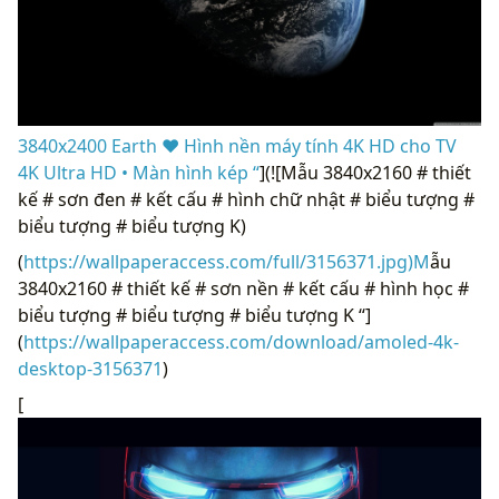
3840x2400 Earth ❤ Hình nền máy tính 4K HD cho TV
4K Ultra HD • Màn hình kép “
](![Mẫu 3840x2160 # thiết
kế # sơn đen # kết cấu # hình chữ nhật # biểu tượng #
biểu tượng # biểu tượng K)
(
https://wallpaperaccess.com/full/3156371.jpg)M
ẫu
3840x2160 # thiết kế # sơn nền # kết cấu # hình học #
biểu tượng # biểu tượng # biểu tượng K “]
(
https://wallpaperaccess.com/download/amoled-4k-
desktop-3156371
)
[