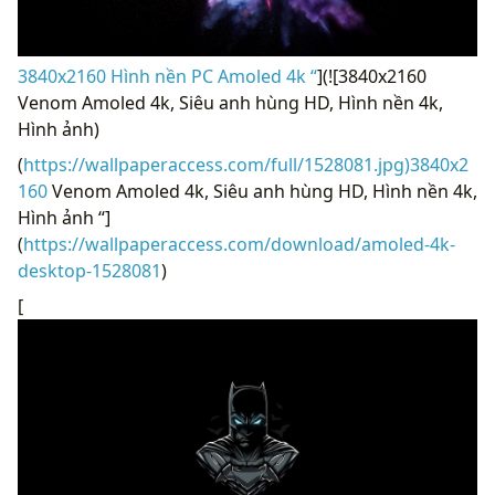
3840x2160 Hình nền PC Amoled 4k “
](![3840x2160
Venom Amoled 4k, Siêu anh hùng HD, Hình nền 4k,
Hình ảnh)
(
https://wallpaperaccess.com/full/1528081.jpg)3840x2
160
Venom Amoled 4k, Siêu anh hùng HD, Hình nền 4k,
Hình ảnh “]
(
https://wallpaperaccess.com/download/amoled-4k-
desktop-1528081
)
[