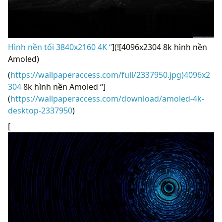
Hình nền tối 3840x2160 4K “
](![4096x2304 8k hình nền
Amoled)
(
https://wallpaperaccess.com/full/2337950.jpg)4096x2
304
8k hình nền Amoled “]
(
https://wallpaperaccess.com/download/amoled-4k-
desktop-2337950
)
[