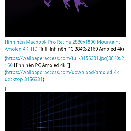
Hình nền Macbook Pro Retina 2880x1800 Mountains
Amoled 4K, HD “
](![Hình nền PC 3840x2160 Amoled 4k)
(
https://wallpaperaccess.com/full/3156331.jpg)3840x2
160
Hình nền PC Amoled 4k “]
(
https://wallpaperaccess.com/download/amoled-4k-
desktop-3156331
)
[