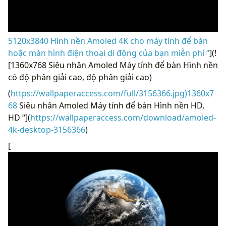
5120x3840 Hình nền Amoled 4K cho máy tính để bàn
hoặc màn hình điện thoại di động của bạn miễn phí “
](!
[1360x768 Siêu nhân Amoled Máy tính để bàn Hình nền
có độ phân giải cao, độ phân giải cao)
(
https://wallpaperaccess.com/full/3156366.jpg)1360x7
68
Siêu nhân Amoled Máy tính để bàn Hình nền HD,
HD “](
https://wallpaperaccess.com/download/amoled-
4k-desktop-3156366
)
[