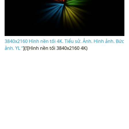
3840x2160 Hình nền tối 4K. Tiểu sử. Ảnh. Hình ảnh. Bức
ảnh. YL “
](![Hình nền tối 3840x2160 4K)