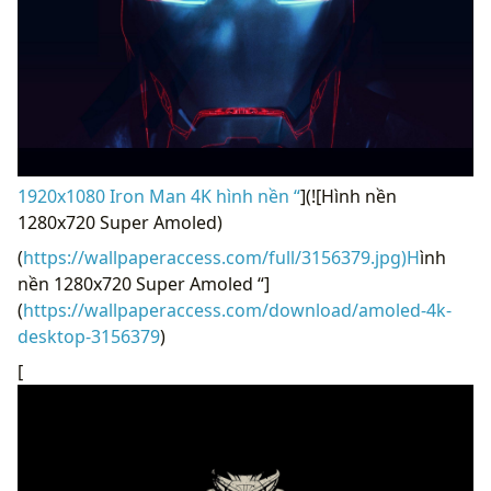
1920x1080 Iron Man 4K hình nền “
](![Hình nền
1280x720 Super Amoled)
(
https://wallpaperaccess.com/full/3156379.jpg)H
ình
nền 1280x720 Super Amoled “]
(
https://wallpaperaccess.com/download/amoled-4k-
desktop-3156379
)
[