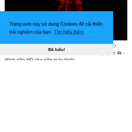
Trang web này sử dụng Cookies để cải thiện
trải nghiệm của bạn.
Tìm hiểu thêm
Hình nền 1600x900 Ultra HD Amoled. Hình nền 3D
Đã hiểu!
Android “
](![1920x1200 Batman Amoled Wallpaper 4k -
Hình nền HD cho nền máy tính)
(
https://wallpaperaccess.com/full/920047.jpg)1920x12
00
Batman Amoled Wallpaper 4k - Hình nền HD cho
nền máy tính “]
(
https://wallpaperaccess.com/download/amoled-4k-
desktop-920047
)
[