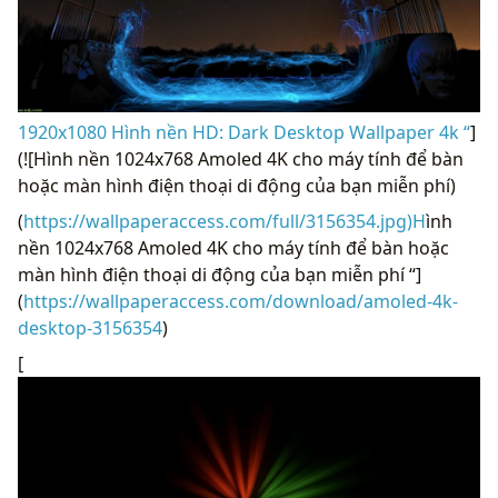
1920x1080 Hình nền HD: Dark Desktop Wallpaper 4k “
]
(![Hình nền 1024x768 Amoled 4K cho máy tính để bàn
hoặc màn hình điện thoại di động của bạn miễn phí)
(
https://wallpaperaccess.com/full/3156354.jpg)H
ình
nền 1024x768 Amoled 4K cho máy tính để bàn hoặc
màn hình điện thoại di động của bạn miễn phí “]
(
https://wallpaperaccess.com/download/amoled-4k-
desktop-3156354
)
[