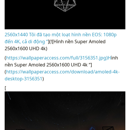
2560x1440 Tôi đã tạo một loạt hình nền EOS: 1080p
đến 4K, cả di động “
](![Hình nền Super Amoled
2560x1600 UHD 4k)
(
https://wallpaperaccess.com/full/3156351.jpg)H
ình
nền Super Amoled 2560x1600 UHD 4k “]
(
https://wallpaperaccess.com/download/amoled-4k-
desktop-3156351
)
[