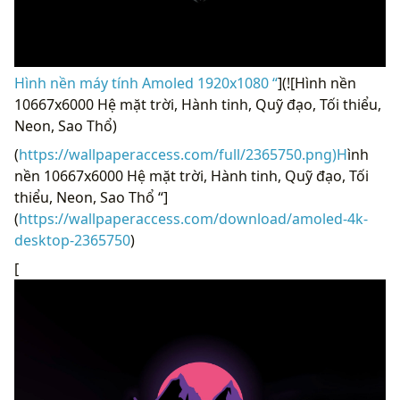
Hình nền máy tính Amoled 1920x1080 “
](![Hình nền
10667x6000 Hệ mặt trời, Hành tinh, Quỹ đạo, Tối thiểu,
Neon, Sao Thổ)
(
https://wallpaperaccess.com/full/2365750.png)H
ình
nền 10667x6000 Hệ mặt trời, Hành tinh, Quỹ đạo, Tối
thiểu, Neon, Sao Thổ “]
(
https://wallpaperaccess.com/download/amoled-4k-
desktop-2365750
)
[