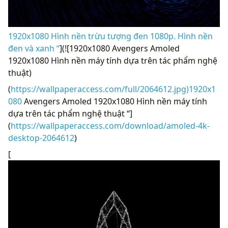
1920x1080 Hình nền trừu tượng đen 1080p. Hình nền
đen và xanh “
](![1920x1080 Avengers Amoled
1920x1080 Hình nền máy tính dựa trên tác phẩm nghệ
thuật)
(
https://wallpaperaccess.com/full/2064612.jpg)1920x1
080
Avengers Amoled 1920x1080 Hình nền máy tính
dựa trên tác phẩm nghệ thuật “]
(
https://wallpaperaccess.com/download/amoled-4k-
desktop-2064612
)
[