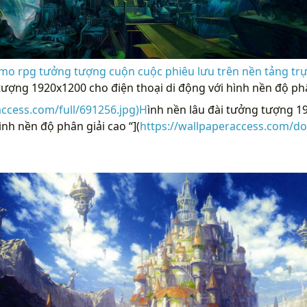
 rpg tưởng tượng cuộn cuộc phiêu lưu trên nền tảng trực
tượng 1920x1200 cho điện thoại di động với hình nền độ phâ
access.com/full/691256.jpg)H
ình nền lâu đài tưởng tượng 1
ình nền độ phân giải cao “](
https://wallpaperaccess.com/d