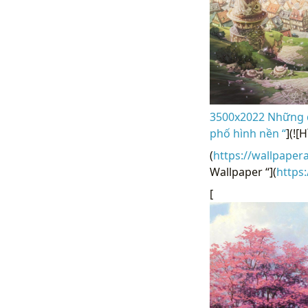
3500x2022 Những đ
phố hình nền “
](![
(
https://wallpaper
Wallpaper “](
https
[