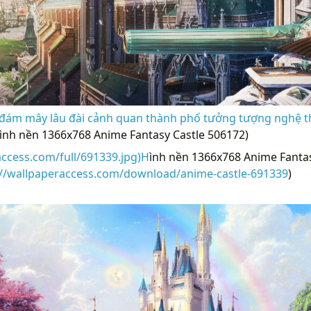
ám mây lâu đài cảnh quan thành phố tưởng tượng nghệ t
Hình nền 1366x768 Anime Fantasy Castle 506172)
access.com/full/691339.jpg)H
ình nền 1366x768 Anime Fantas
://wallpaperaccess.com/download/anime-castle-691339
)