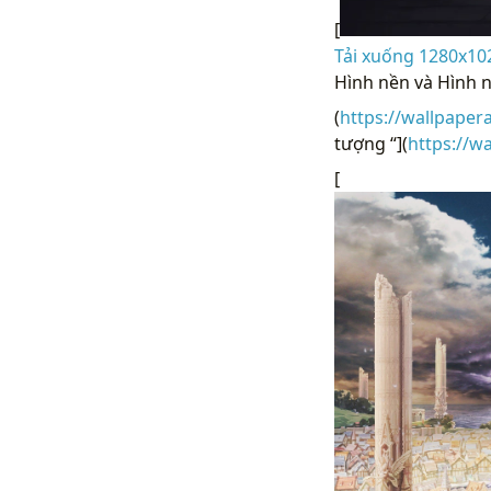
[
Tải xuống 1280x102
Hình nền và Hình 
(
https://wallpaper
tượng “](
https://w
[