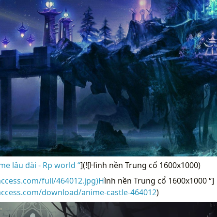
e lâu đài - Rp world “
](![Hình nền Trung cổ 1600x1000)
access.com/full/464012.jpg)H
ình nền Trung cổ 1600x1000 “]
raccess.com/download/anime-castle-464012
)