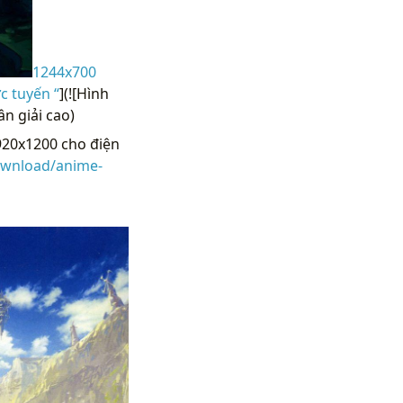
1244x700
 tuyến “
](![Hình
n giải cao)
920x1200 cho điện
ownload/anime-