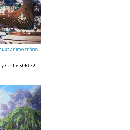
huật anime thành
y Castle 506172