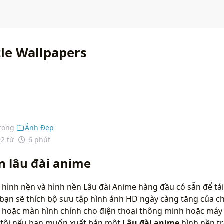
le Wallpapers
rong
Ảnh Đẹp
92 từ
6 phút
n lâu đài anime
hình nền và hình nền Lâu đài Anime hàng đầu có sẵn để tải
bạn sẽ thích bộ sưu tập hình ảnh HD ngày càng tăng của ch
 hoặc màn hình chính cho điện thoại thông minh hoặc máy t
g tôi nếu bạn muốn xuất bản một
Lâu đài anime
hình nền t