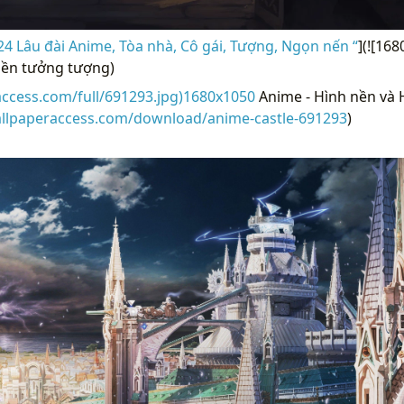
4 Lâu đài Anime, Tòa nhà, Cô gái, Tượng, Ngọn nến “
](![16
nền tưởng tượng)
access.com/full/691293.jpg)1680x1050
Anime - Hình nền và 
allpaperaccess.com/download/anime-castle-691293
)