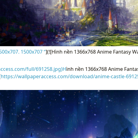
500x707. 1500x707 “
](![Hình nền 1366x768 Anime Fantasy Wat
access.com/full/691258.jpg)H
ình nền 1366x768 Anime Fantas
(
https://wallpaperaccess.com/download/anime-castle-6912