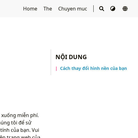
Home
The
Chuyen muc
NỘI DUNG
Cách thay đổi hình nền của bạn
 xuống miễn phí.
úng tôi để sử
ính của bạn. Vui
rên trang web của