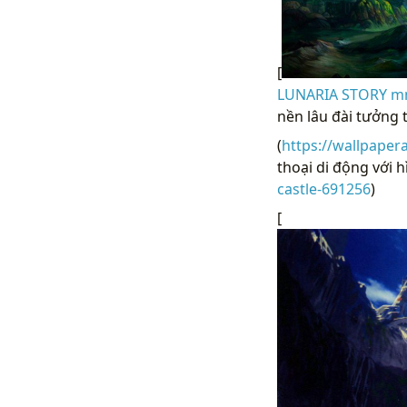
[
LUNARIA STORY mmo
nền lâu đài tưởng 
(
https://wallpaper
thoại di động với h
castle-691256
)
[