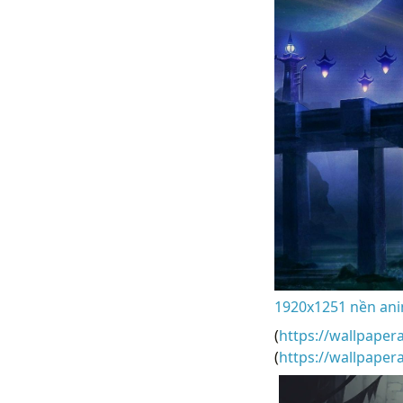
1920x1251 nền anim
(
https://wallpaper
(
https://wallpape