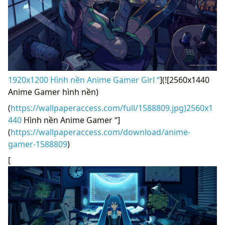
1920x1200 Hình nền Anime Gamer Girl “
](![2560x1440
Anime Gamer hình nền)
(
https://wallpaperaccess.com/full/1588809.jpg)2560x1
440
Hình nền Anime Gamer “]
(
https://wallpaperaccess.com/download/anime-
gamer-1588809
)
[