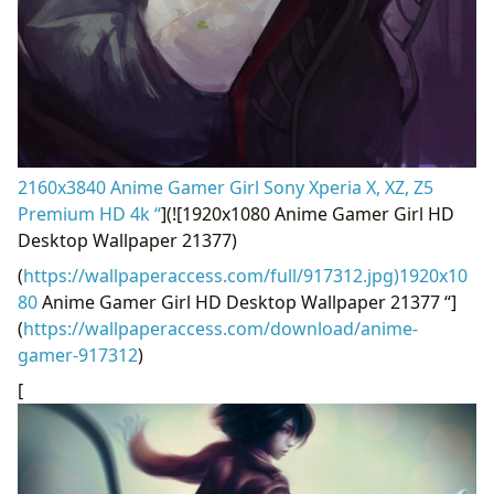
2160x3840 Anime Gamer Girl Sony Xperia X, XZ, Z5
Premium HD 4k “
](![1920x1080 Anime Gamer Girl HD
Desktop Wallpaper 21377)
(
https://wallpaperaccess.com/full/917312.jpg)1920x10
80
Anime Gamer Girl HD Desktop Wallpaper 21377 “]
(
https://wallpaperaccess.com/download/anime-
gamer-917312
)
[