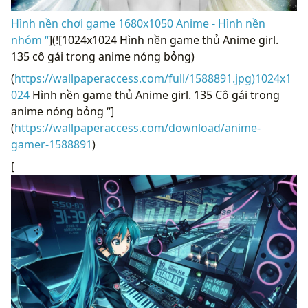
Hình nền chơi game 1680x1050 Anime - Hình nền
nhóm “
](![1024x1024 Hình nền game thủ Anime girl.
135 cô gái trong anime nóng bỏng)
(
https://wallpaperaccess.com/full/1588891.jpg)1024x1
024
Hình nền game thủ Anime girl. 135 Cô gái trong
anime nóng bỏng “]
(
https://wallpaperaccess.com/download/anime-
gamer-1588891
)
[