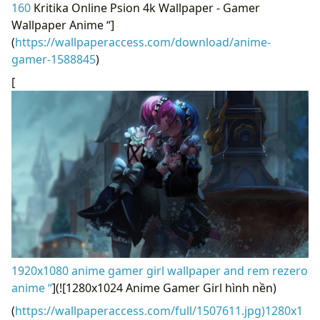
160
Kritika Online Psion 4k Wallpaper - Gamer
Wallpaper Anime “]
(
https://wallpaperaccess.com/download/anime-
gamer-1588845
)
[
1920x1080 anime gamer girl wallpaper and rem rezero
anime “
](![1280x1024 Anime Gamer Girl hình nền)
(
https://wallpaperaccess.com/full/1507611.jpg)1280x1