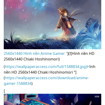
2560x1440 Hình nền Anime Gamer “
](![Hình nền HD
2560x1440 Chiaki Hoshinomori)
(
https://wallpaperaccess.com/full/1588834.jpg)H
ình
nền HD 2560x1440 Chiaki Hoshinomori “]
(
https://wallpaperaccess.com/download/anime-
gamer-1588834
)
[