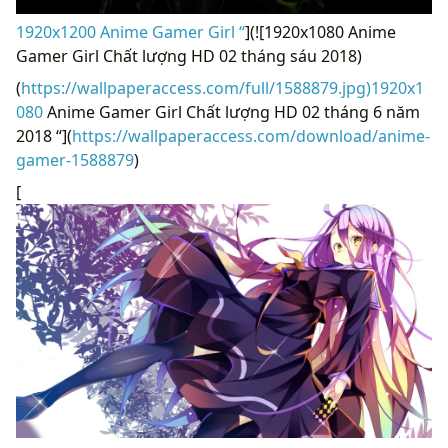
1920x1200 Anime Gamer Girl “
](![1920x1080 Anime
Gamer Girl Chất lượng HD 02 tháng sáu 2018)
(
https://wallpaperaccess.com/full/1588879.jpg)1920x1
080
Anime Gamer Girl Chất lượng HD 02 tháng 6 năm
2018 “](
https://wallpaperaccess.com/download/anime-
gamer-1588879
)
[