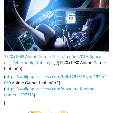
1920x1092 Anime Gamer Girl. vào năm 2019. Space
girl, Cyberpunk, Dubstep “
](![1920x1080 Anime Gamer
hình nền)
(
https://wallpaperaccess.com/full/1297315.jpg)1920x1
080
Anime Gamer hình nền “]
(
https://wallpaperaccess.com/download/anime-
gamer-1297315
)
[