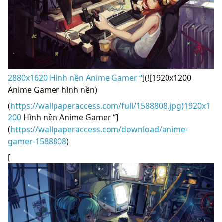
2880x1620 Hình nền Anime Gamer “
](![1920x1200
Anime Gamer hình nền)
(
https://wallpaperaccess.com/full/1588808.jpg)1920x1
200
Hình nền Anime Gamer “]
(
https://wallpaperaccess.com/download/anime-
gamer-1588808
)
[