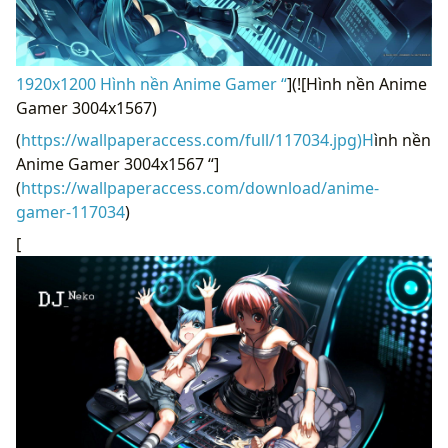
1920x1200 Hình nền Anime Gamer “
](![Hình nền Anime
Gamer 3004x1567)
(
https://wallpaperaccess.com/full/117034.jpg)H
ình nền
Anime Gamer 3004x1567 “]
(
https://wallpaperaccess.com/download/anime-
gamer-117034
)
[