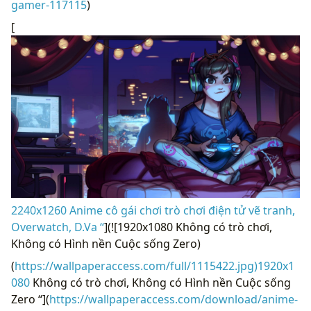
gamer-117115
)
[
2240x1260 Anime cô gái chơi trò chơi điện tử vẽ tranh,
Overwatch, D.Va “
](![1920x1080 Không có trò chơi,
Không có Hình nền Cuộc sống Zero)
(
https://wallpaperaccess.com/full/1115422.jpg)1920x1
080
Không có trò chơi, Không có Hình nền Cuộc sống
Zero “](
https://wallpaperaccess.com/download/anime-