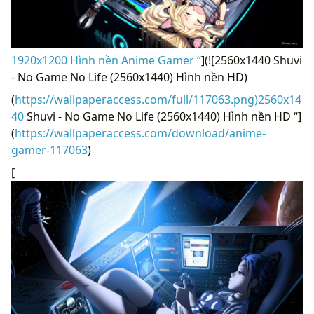
1920x1200 Hình nền Anime Gamer “
](![2560x1440 Shuvi
- No Game No Life (2560x1440) Hình nền HD)
(
https://wallpaperaccess.com/full/117063.png)2560x14
40
Shuvi - No Game No Life (2560x1440) Hình nền HD “]
(
https://wallpaperaccess.com/download/anime-
gamer-117063
)
[