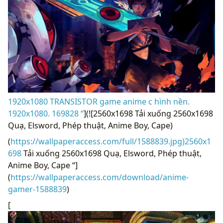
1920x1080 TRANSISTOR game anime c hình nền.
1920x1080. 169828 “
](![2560x1698 Tải xuống 2560x1698
Quạ, Elsword, Phép thuật, Anime Boy, Cape)
(
https://wallpaperaccess.com/full/1588839.jpg)2560x1
698
Tải xuống 2560x1698 Quạ, Elsword, Phép thuật,
Anime Boy, Cape “]
(
https://wallpaperaccess.com/download/anime-
gamer-1588839
)
[