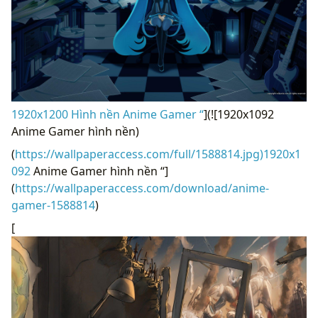
1920x1200 Hình nền Anime Gamer “
](![1920x1092
Anime Gamer hình nền)
(
https://wallpaperaccess.com/full/1588814.jpg)1920x1
092
Anime Gamer hình nền “]
(
https://wallpaperaccess.com/download/anime-
gamer-1588814
)
[