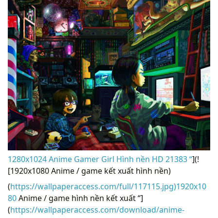
1280x1024 Anime Gamer Girl Hình nền HD 21383 “
](!
[1920x1080 Anime / game kết xuất hình nền)
(
https://wallpaperaccess.com/full/117115.jpg)1920x10
80
Anime / game hình nền kết xuất “]
(
https://wallpaperaccess.com/download/anime-