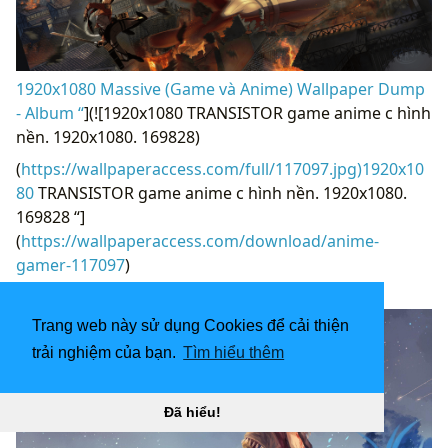
1920x1080 Massive (Game và Anime) Wallpaper Dump
- Album “
](![1920x1080 TRANSISTOR game anime c hình
nền. 1920x1080. 169828)
(
https://wallpaperaccess.com/full/117097.jpg)1920x10
80
TRANSISTOR game anime c hình nền. 1920x1080.
169828 “]
(
https://wallpaperaccess.com/download/anime-
gamer-117097
)
[
Trang web này sử dụng Cookies để cải thiện
trải nghiệm của bạn.
Tìm hiểu thêm
Đã hiểu!