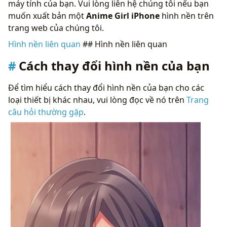
máy tính của bạn. Vui lòng liên hệ chúng tôi nếu bạn
muốn xuất bản một
Anime Girl iPhone
hình nền trên
trang web của chúng tôi.
Hình nền liên quan
## Hình nền liên quan
Cách thay đổi hình nền của bạn
Để tìm hiểu cách thay đổi hình nền của bạn cho các
loại thiết bị khác nhau, vui lòng đọc về nó trên
Trang
câu hỏi thường gặp
.