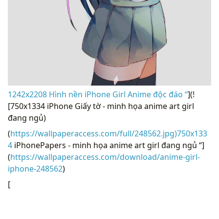
1242x2208 Hình nền iPhone Girl Anime độc ​​đáo “
](!
[750x1334 iPhone Giấy tờ - minh họa anime art girl
đang ngủ)
(
https://wallpaperaccess.com/full/248562.jpg)750x133
4
iPhonePapers - minh họa anime art girl đang ngủ “]
(
https://wallpaperaccess.com/download/anime-girl-
iphone-248562
)
[