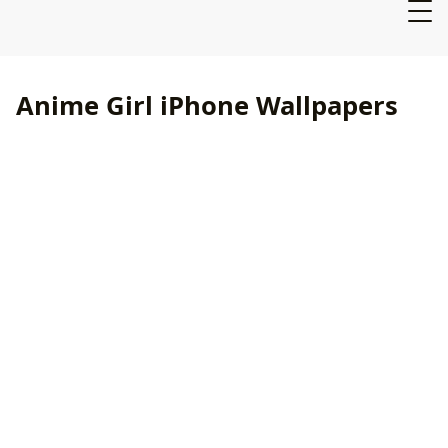
Anime Girl iPhone Wallpapers