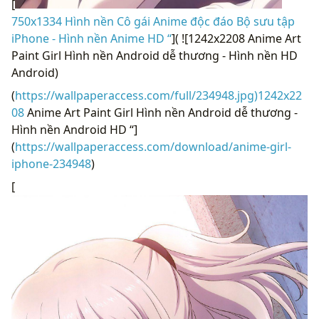
[
750x1334 Hình nền Cô gái Anime độc ​​đáo Bộ sưu tập
iPhone - Hình nền Anime HD “
]( ![1242x2208 Anime Art
Paint Girl Hình nền Android dễ thương - Hình nền HD
Android)
(
https://wallpaperaccess.com/full/234948.jpg)1242x22
08
Anime Art Paint Girl Hình nền Android dễ thương -
Hình nền Android HD “]
(
https://wallpaperaccess.com/download/anime-girl-
iphone-234948
)
[