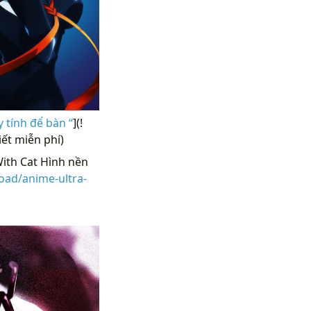
 tính để bàn “
](!
ết miễn phí)
ith Cat Hình nền
oad/anime-ultra-