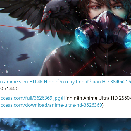
n anime siêu HD 4k Hình nền máy tính để bàn HD 3840x216
60x1440)
access.com/full/3626369.jpg)H
ình nền Anime Ultra HD 2560x
raccess.com/download/anime-ultra-hd-3626369
)