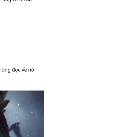
 lòng đọc về nó