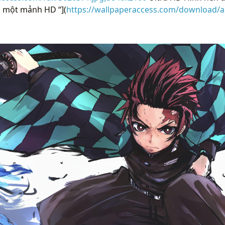
n một mảnh HD “](
https://wallpaperaccess.com/download/a