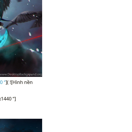
0 “
]( ![Hình nền
1440 “]