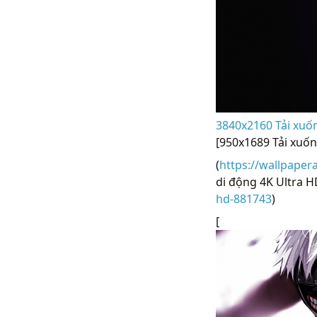
3840x2160 Tải xuố
[950x1689 Tải xuốn
(
https://wallpaper
di động 4K Ultra HD
hd-881743
)
[