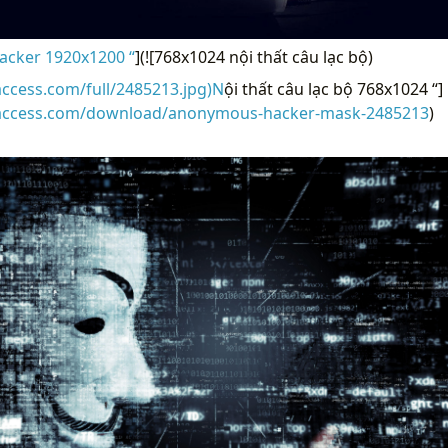
acker 1920x1200 “
](![768x1024 nội thất câu lạc bộ)
access.com/full/2485213.jpg)N
ội thất câu lạc bộ 768x1024 “]
raccess.com/download/anonymous-hacker-mask-2485213
)