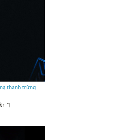
 nạ thanh trừng
n “]