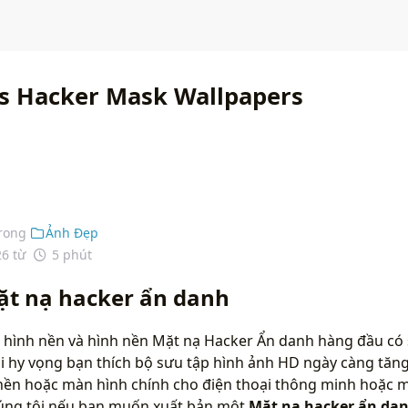
 Hacker Mask Wallpapers
rong
Ảnh Đẹp
26 từ
5 phút
ặt nạ hacker ẩn danh
 hình nền và hình nền Mặt nạ Hacker Ẩn danh hàng đầu có 
i hy vọng bạn thích bộ sưu tập hình ảnh HD ngày càng tăng
nền hoặc màn hình chính cho điện thoại thông minh hoặc m
chúng tôi nếu bạn muốn xuất bản một
Mặt nạ hacker ẩn da