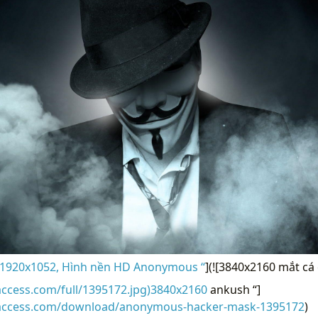
 1920x1052, Hình nền HD Anonymous “
](![3840x2160 mắt cá
access.com/full/1395172.jpg)3840x2160
ankush “]
raccess.com/download/anonymous-hacker-mask-1395172
)