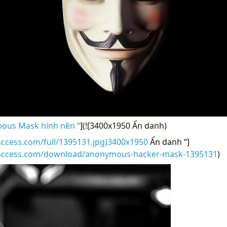
ous Mask hình nền “
](![3400x1950 Ẩn danh)
access.com/full/1395131.jpg)3400x1950
Ẩn danh “]
raccess.com/download/anonymous-hacker-mask-1395131
)