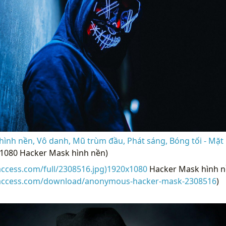
ình nền, Vô danh, Mũ trùm đầu, Phát sáng, Bóng tối - Mặt
x1080 Hacker Mask hình nền)
access.com/full/2308516.jpg)1920x1080
Hacker Mask hình nề
raccess.com/download/anonymous-hacker-mask-2308516
)