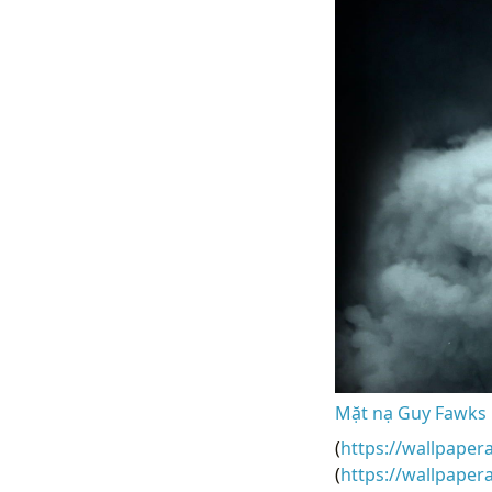
Mặt nạ Guy Fawks
(
https://wallpaper
(
https://wallpape