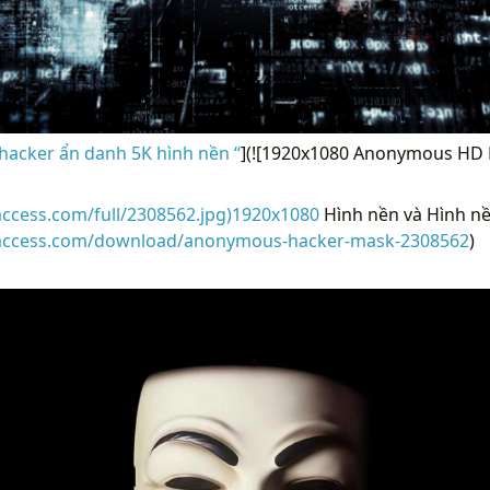
hacker ẩn danh 5K hình nền “
](![1920x1080 Anonymous HD 
access.com/full/2308562.jpg)1920x1080
Hình nền và Hình nề
raccess.com/download/anonymous-hacker-mask-2308562
)