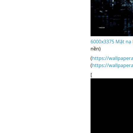
6000x3375 Mặt nạ 
nền)
(
https://wallpaper
(
https://wallpape
[