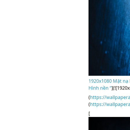
1920x1080 Mặt nạ h
Hình nền “
](![1920
(
https://wallpaper
(
https://wallpape
[