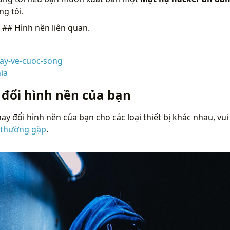
g tôi.
n
## Hình nền liên quan.
ay-ve-cuoc-song
ia
 đổi hình nền của bạn
ay đổi hình nền của bạn cho các loại thiết bị khác nhau, vui
 thường gặp
.