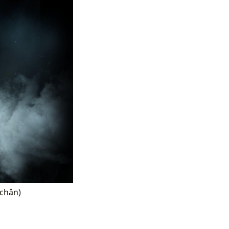
 chân)