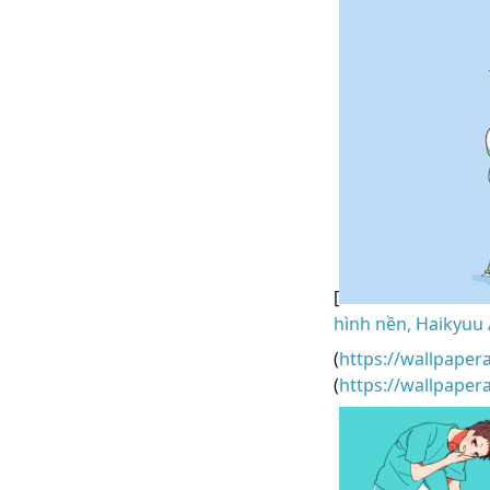
[
hình nền, Haikyuu 
(
https://wallpaper
(
https://wallpape