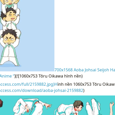
700x1568 Aoba Johsai Seijoh Ha
Anime “
](![1060x753 Tōru Oikawa hình nền)
access.com/full/2159882.jpg)H
ình nền 1060x753 Tōru Oikawa
raccess.com/download/aoba-johsai-2159882
)