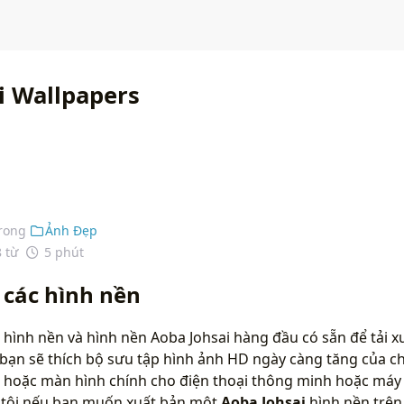
i Wallpapers
rong
Ảnh Đẹp
8 từ
5 phút
 các hình nền
hình nền và hình nền Aoba Johsai hàng đầu có sẵn để tải x
bạn sẽ thích bộ sưu tập hình ảnh HD ngày càng tăng của ch
 hoặc màn hình chính cho điện thoại thông minh hoặc máy t
g tôi nếu bạn muốn xuất bản một
Aoba Johsai
hình nền trên