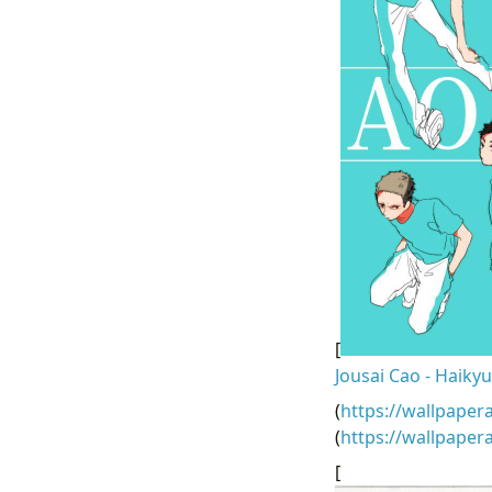
[
Jousai Cao - Haikyu
(
https://wallpaper
(
https://wallpape
[