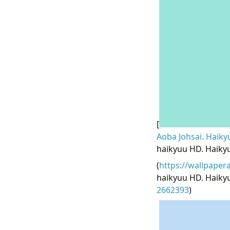
[
Aoba Johsai. Haiky
haikyuu HD. Haiky
(
https://wallpaper
haikyuu HD. Haikyu
2662393
)