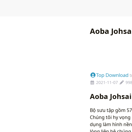
Aoba Johsa
Top Download
t
2021-11-07
99
Aoba Johsai
Bộ sưu tập gồm 57 
Chúng tôi hy vọng 
dụng làm hình nền
lòng liên hệ chún