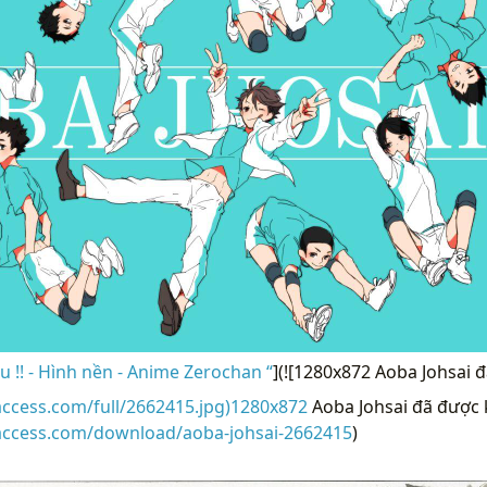
u !! - Hình nền - Anime Zerochan “
](![1280x872 Aoba Johsai
access.com/full/2662415.jpg)1280x872
Aoba Johsai đã được 
raccess.com/download/aoba-johsai-2662415
)