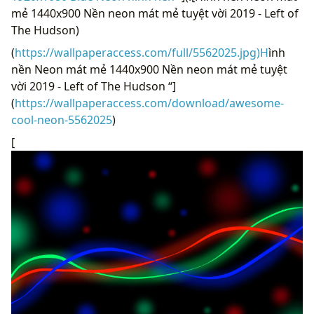
mẻ 1440x900 Nền neon mát mẻ tuyệt vời 2019 - Left of
The Hudson)
(
https://wallpaperaccess.com/full/5562025.jpg)H
ình
nền Neon mát mẻ 1440x900 Nền neon mát mẻ tuyệt
vời 2019 - Left of The Hudson “]
(
https://wallpaperaccess.com/download/awesome-
cool-neon-5562025
)
[