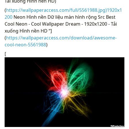
Tải xuống Hình nền HD)
(
https://wallpaperaccess.com/full/5561988.jpg)1920x1
200
Neon Hình nền Dữ liệu màn hình rộng Src Best
Cool Neon - Cool Wallpaper Dream - 1920x1200 - Tải
xuống Hình nền HD “]
(
https://wallpaperaccess.com/download/awesome-
cool-neon-5561988
)
[