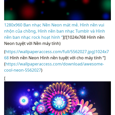
1280x960 Ban nhạc Nền Neon mát mẻ. Hình nền vui
nhộn của chồng, Hình nền ban nhạc Tumblr và Hình
nền ban nhạc rock hoạt hình “
](![1024x768 Hình nền
Neon tuyệt vời Nền máy tính)
(
https://wallpaperaccess.com/full/5562027.jpg)1024x7
68
Hình nền Neon Hình nền tuyệt vời cho máy tính “]
(
https://wallpaperaccess.com/download/awesome-
cool-neon-5562027
)
[