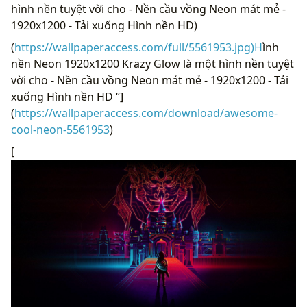
hình nền tuyệt vời cho - Nền cầu vồng Neon mát mẻ -
1920x1200 - Tải xuống Hình nền HD)
(
https://wallpaperaccess.com/full/5561953.jpg)H
ình
nền Neon 1920x1200 Krazy Glow là một hình nền tuyệt
vời cho - Nền cầu vồng Neon mát mẻ - 1920x1200 - Tải
xuống Hình nền HD “]
(
https://wallpaperaccess.com/download/awesome-
cool-neon-5561953
)
[