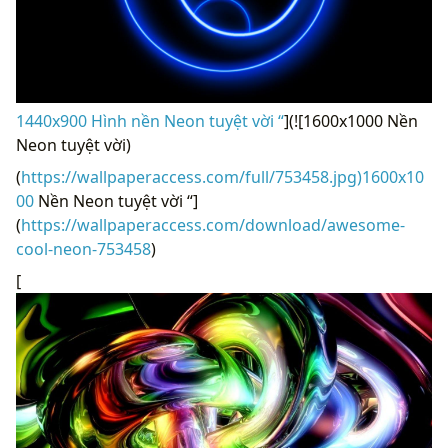
1440x900 Hình nền Neon tuyệt vời “
](![1600x1000 Nền
Neon tuyệt vời)
(
https://wallpaperaccess.com/full/753458.jpg)1600x10
00
Nền Neon tuyệt vời “]
(
https://wallpaperaccess.com/download/awesome-
cool-neon-753458
)
[