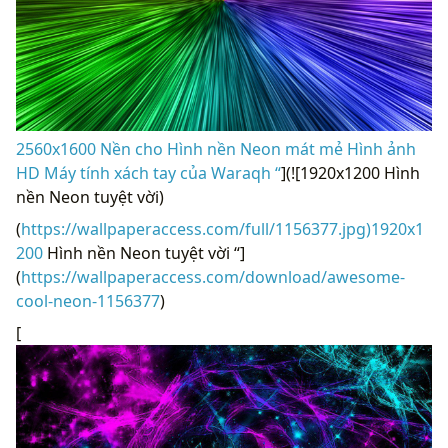
2560x1600 Nền cho Hình nền Neon mát mẻ Hình ảnh
HD Máy tính xách tay của Waraqh “
](![1920x1200 Hình
nền Neon tuyệt vời)
(
https://wallpaperaccess.com/full/1156377.jpg)1920x1
200
Hình nền Neon tuyệt vời “]
(
https://wallpaperaccess.com/download/awesome-
cool-neon-1156377
)
[