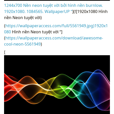
1244x700 Nền neon tuyệt vời bởi hình nền burnlow.
1920x1080. 1084565. WallpaperUP “
](![1920x1080 Hình
nền Neon tuyệt vời)
(
https://wallpaperaccess.com/full/5561949.jpg)1920x1
080
Hình nền Neon tuyệt vời “]
(
https://wallpaperaccess.com/download/awesome-
cool-neon-5561949
)
[