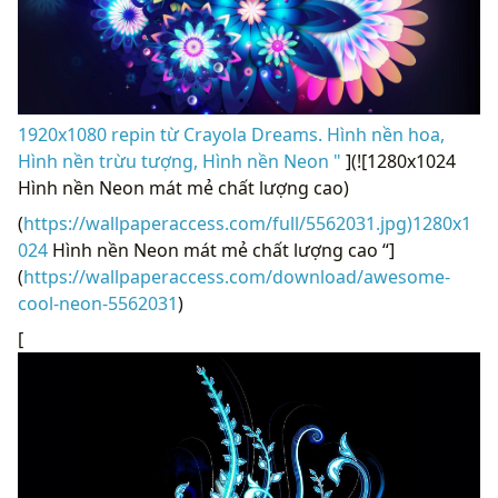
1920x1080 repin từ Crayola Dreams. Hình nền hoa,
Hình nền trừu tượng, Hình nền Neon "
](![1280x1024
Hình nền Neon mát mẻ chất lượng cao)
(
https://wallpaperaccess.com/full/5562031.jpg)1280x1
024
Hình nền Neon mát mẻ chất lượng cao “]
(
https://wallpaperaccess.com/download/awesome-
cool-neon-5562031
)
[