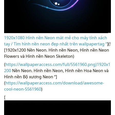
1920x1080 Hình nền Neon mát mẻ cho máy tính xách
tay / Tìm hình nền neon đẹp nhất trên wallpapertag “
](!
[1920x1200 Nền Neon. Hình nền Neon, Hình nền Neon
Flowers và Hình nền Neon Skeleton)
(
https://wallpaperaccess.com/full/5561960.png)1920x1
200
Nền Neon. Hình nền Neon, Hình nền Hoa Neon và
Hình nền Bộ xương Neon “]
(
https://wallpaperaccess.com/download/awesome-
cool-neon-5561960
)
[