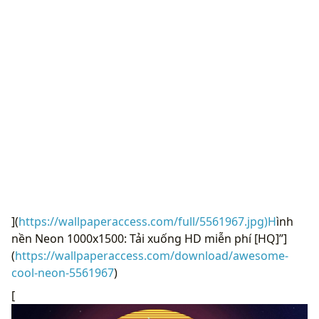
](
https://wallpaperaccess.com/full/5561967.jpg)H
ình
nền Neon 1000x1500: Tải xuống HD miễn phí [HQ]”]
(
https://wallpaperaccess.com/download/awesome-
cool-neon-5561967
)
[