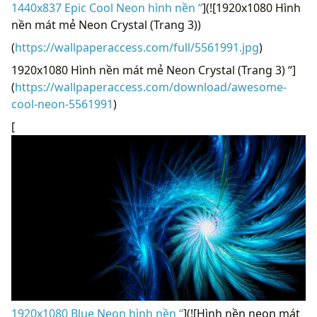
1440x837 Epic Cool Neon hình nền “
](![1920x1080 Hình
nền mát mẻ Neon Crystal (Trang 3))
(
https://wallpaperaccess.com/full/5561991.jpg
)
1920x1080 Hình nền mát mẻ Neon Crystal (Trang 3) “]
(
https://wallpaperaccess.com/download/awesome-
cool-neon-5561991
)
[
1920x1080 Blue Neon hình nền “
](![Hình nền neon mát