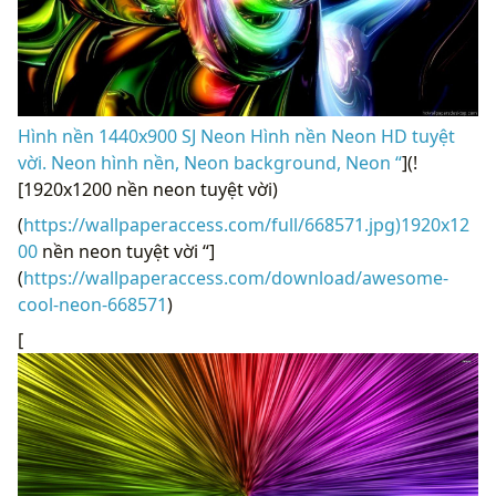
Hình nền 1440x900 SJ Neon Hình nền Neon HD tuyệt
vời. Neon hình nền, Neon background, Neon “
](!
[1920x1200 nền neon tuyệt vời)
(
https://wallpaperaccess.com/full/668571.jpg)1920x12
00
nền neon tuyệt vời “]
(
https://wallpaperaccess.com/download/awesome-
cool-neon-668571
)
[