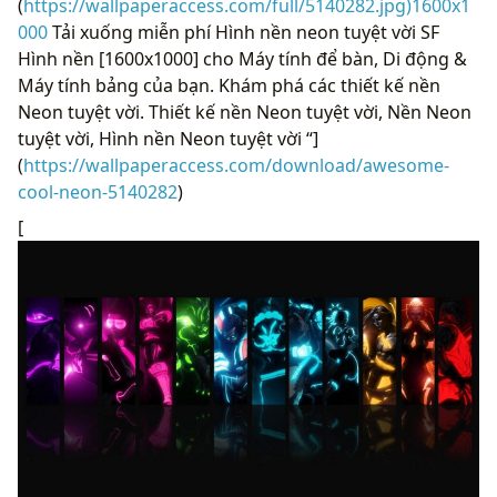
(
https://wallpaperaccess.com/full/5140282.jpg)1600x1
000
Tải xuống miễn phí Hình nền neon tuyệt vời SF
Hình nền [1600x1000] cho Máy tính để bàn, Di động &
Máy tính bảng của bạn. Khám phá các thiết kế nền
Neon tuyệt vời. Thiết kế nền Neon tuyệt vời, Nền Neon
tuyệt vời, Hình nền Neon tuyệt vời “]
(
https://wallpaperaccess.com/download/awesome-
cool-neon-5140282
)
[