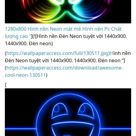
1280x800 Hình nền Neon mát mẻ Hình nền Pc Chất
lượng cao “
](![Hình nền Đèn Neon tuyệt vời 1440x900.
1440x900. Đèn neon)
(
https://wallpaperaccess.com/full/130511.jpg)H
ình nền
Đèn Neon tuyệt vời 1440x900. 1440x900. Đèn neon “]
(
https://wallpaperaccess.com/download/awesome-
cool-neon-130511
)
[