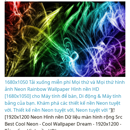
1680x1050 Tải xuống miễn phí Mọi thứ và Mọi thứ hình
ảnh Neon Rainbow Wallpaper Hình nền HD
[1680x1050] cho Máy tính để bàn, Di động & Máy tính
bảng của bạn. Khám phá các thiết kế nền Neon tuyệt
vời. Thiết kế nền Neon tuyệt vời, Neon tuyệt vời “
](!
[1920x1200 Neon Hình nền Dữ liệu màn hình rộng Src
Best Cool Neon - Cool Wallpaper Dream - 1920x1200 -