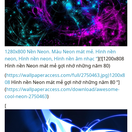
1280x800 Nền Neon. Màu Neon mát mẻ. Hình nền
neon, Hình nền neon, Hình nền âm nhạc “
](![1200x808
Hình nền Neon mát mẻ gợi nhớ những năm 80)
(
https://wallpaperaccess.com/full/2750463.jpg)1200x8
08
Hình nền Neon mát mẻ gợi nhớ những năm 80 “]
(
https://wallpaperaccess.com/download/awesome-
cool-neon-2750463
)
[