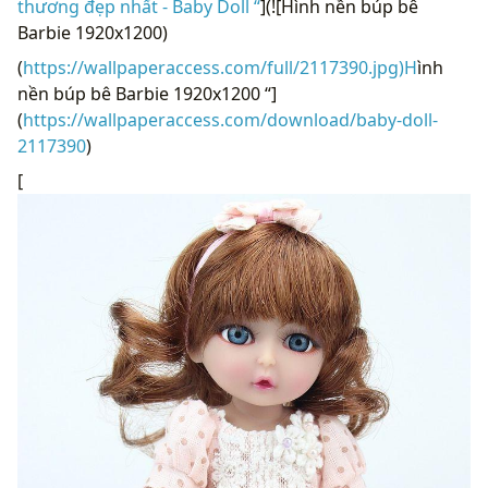
thương đẹp nhất - Baby Doll “
](![Hình nền búp bê
Barbie 1920x1200)
(
https://wallpaperaccess.com/full/2117390.jpg)H
ình
nền búp bê Barbie 1920x1200 “]
(
https://wallpaperaccess.com/download/baby-doll-
2117390
)
[