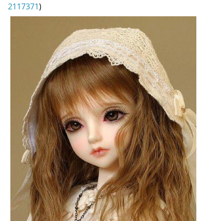
2117371
)