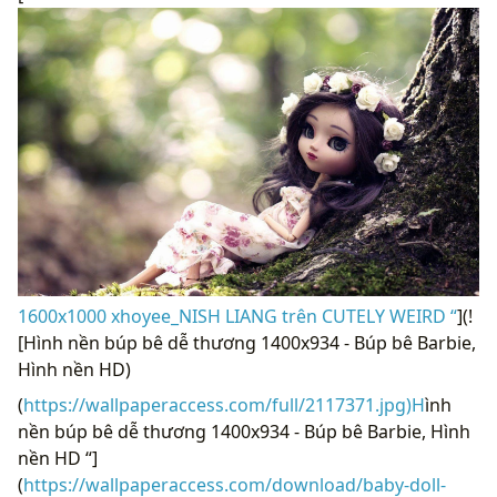
1600x1000 xhoyee_NISH LIANG trên CUTELY WEIRD “
](!
[Hình nền búp bê dễ thương 1400x934 - Búp bê Barbie,
Hình nền HD)
(
https://wallpaperaccess.com/full/2117371.jpg)H
ình
nền búp bê dễ thương 1400x934 - Búp bê Barbie, Hình
nền HD “]
(
https://wallpaperaccess.com/download/baby-doll-