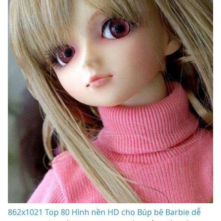
862x1021 Top 80 Hình nền HD cho Búp bê Barbie dễ