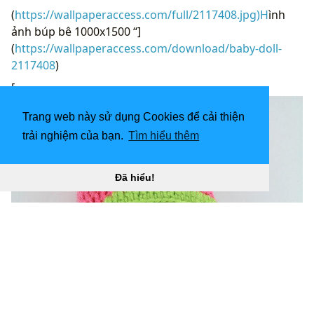
(
https://wallpaperaccess.com/full/2117408.jpg)H
ình
ảnh búp bê 1000x1500 “]
(
https://wallpaperaccess.com/download/baby-doll-
2117408
)
[
Trang web này sử dụng Cookies để cải thiện
trải nghiệm của bạn.
Tìm hiểu thêm
Đã hiểu!