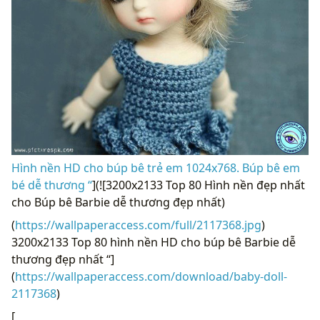
Hình nền HD cho búp bê trẻ em 1024x768. Búp bê em
bé dễ thương “
](![3200x2133 Top 80 Hình nền đẹp nhất
cho Búp bê Barbie dễ thương đẹp nhất)
(
https://wallpaperaccess.com/full/2117368.jpg
)
3200x2133 Top 80 hình nền HD cho búp bê Barbie dễ
thương đẹp nhất “]
(
https://wallpaperaccess.com/download/baby-doll-
2117368
)
[