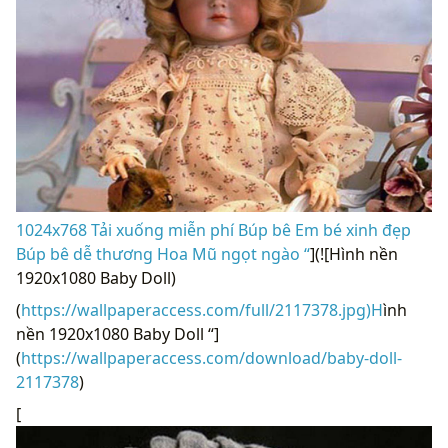
1024x768 Tải xuống miễn phí Búp bê Em bé xinh đẹp
Búp bê dễ thương Hoa Mũ ngọt ngào “
](![Hình nền
1920x1080 Baby Doll)
(
https://wallpaperaccess.com/full/2117378.jpg)H
ình
nền 1920x1080 Baby Doll “]
(
https://wallpaperaccess.com/download/baby-doll-
2117378
)
[