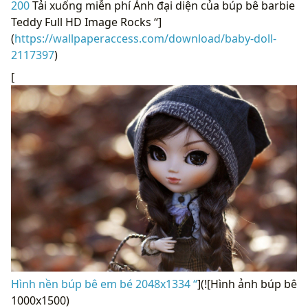
200
Tải xuống miễn phí Ảnh đại diện của búp bê barbie
Teddy Full HD Image Rocks “]
(
https://wallpaperaccess.com/download/baby-doll-
2117397
)
[
Hình nền búp bê em bé 2048x1334 “
](![Hình ảnh búp bê
1000x1500)