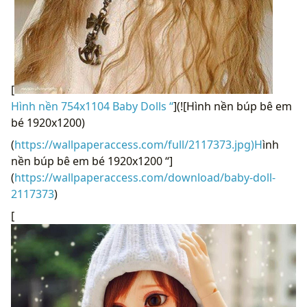
[
Hình nền 754x1104 Baby Dolls “
](![Hình nền búp bê em
bé 1920x1200)
(
https://wallpaperaccess.com/full/2117373.jpg)H
ình
nền búp bê em bé 1920x1200 “]
(
https://wallpaperaccess.com/download/baby-doll-
2117373
)
[