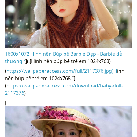
1600x1072 Hình nền Búp bê Barbie Đẹp - Barbie dễ
thương “
](![Hình nền búp bê trẻ em 1024x768)
(
https://wallpaperaccess.com/full/2117376.jpg)H
ình
nền búp bê trẻ em 1024x768 “]
(
https://wallpaperaccess.com/download/baby-doll-
2117376
)
[