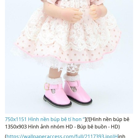
750x1151 Hình nền búp bê tí hon “
](![Hình nền búp bê
1350x903 Hình ảnh nhóm HD - Búp bê buồn - HD)
(
https://wallpaperaccess.com/full/2117393.jpg)H
ình