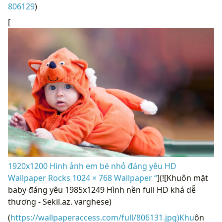
806129
)
[
1920x1200 Hình ảnh em bé nhỏ đáng yêu HD
Wallpaper Rocks 1024 × 768 Wallpaper “
](![Khuôn mặt
baby đáng yêu 1985x1249 Hình nền full HD khá dễ
thương - Sekil.az. varghese)
(
https://wallpaperaccess.com/full/806131.jpg)Khu
ôn