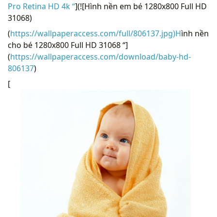
Pro Retina HD 4k “
](![Hình nền em bé 1280x800 Full HD
31068)
(
https://wallpaperaccess.com/full/806137.jpg)H
ình nền
cho bé 1280x800 Full HD 31068 “]
(
https://wallpaperaccess.com/download/baby-hd-
806137
)
[