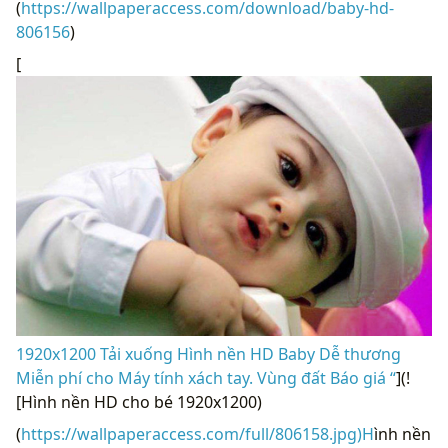
(
https://wallpaperaccess.com/download/baby-hd-
806156
)
[
1920x1200 Tải xuống Hình nền HD Baby Dễ thương
Miễn phí cho Máy tính xách tay. Vùng đất Báo giá “
](!
[Hình nền HD cho bé 1920x1200)
(
https://wallpaperaccess.com/full/806158.jpg)H
ình nền