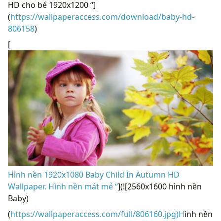
HD cho bé 1920x1200 “]
(
https://wallpaperaccess.com/download/baby-hd-
806158
)
[
Hình nền 1920x1080 Baby Child In Autumn HD
Wallpaper. Hình nền mát mẻ “
](![2560x1600 hình nền
Baby)
(
https://wallpaperaccess.com/full/806160.jpg)H
ình nền