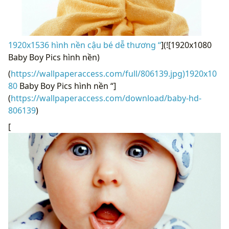
1920x1536 hình nền cậu bé dễ thương “
](![1920x1080
Baby Boy Pics hình nền)
(
https://wallpaperaccess.com/full/806139.jpg)1920x10
80
Baby Boy Pics hình nền “]
(
https://wallpaperaccess.com/download/baby-hd-
806139
)
[