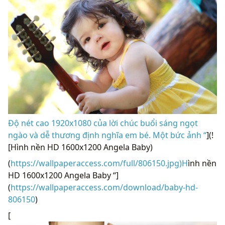
Độ nét cao 1920x1080 của lời chúc buổi sáng ngọt
ngào và dễ thương định nghĩa em bé. Một bức ảnh “
](!
[Hình nền HD 1600x1200 Angela Baby)
(
https://wallpaperaccess.com/full/806150.jpg)H
ình nền
HD 1600x1200 Angela Baby “]
(
https://wallpaperaccess.com/download/baby-hd-
806150
)
[