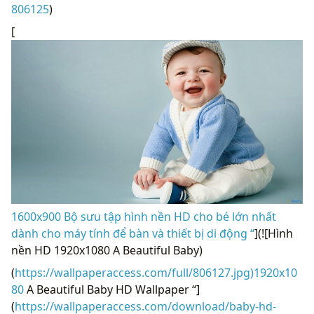
806125
)
[
1600x900 Bộ sưu tập hình nền HD cho bé lớn nhất
dành cho máy tính để bàn và thiết bị di động “
](![Hình
nền HD 1920x1080 A Beautiful Baby)
(
https://wallpaperaccess.com/full/806127.jpg)1920x10
80
A Beautiful Baby HD Wallpaper “]
(
https://wallpaperaccess.com/download/baby-hd-