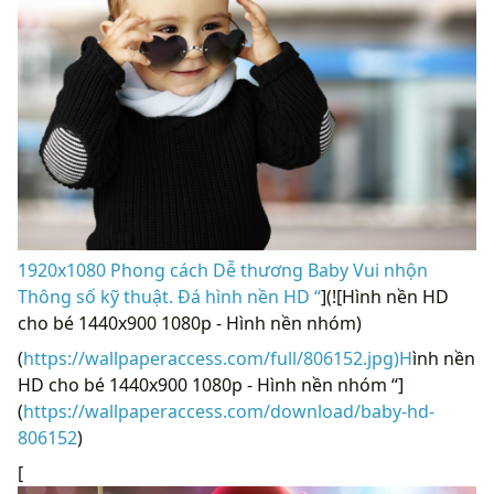
1920x1080 Phong cách Dễ thương Baby Vui nhộn
Thông số kỹ thuật. Đá hình nền HD “
](![Hình nền HD
cho bé 1440x900 1080p - Hình nền nhóm)
(
https://wallpaperaccess.com/full/806152.jpg)H
ình nền
HD cho bé 1440x900 1080p - Hình nền nhóm “]
(
https://wallpaperaccess.com/download/baby-hd-
806152
)
[