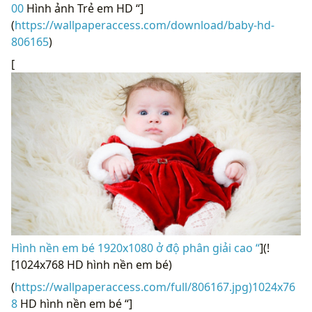
00
Hình ảnh Trẻ em HD “]
(
https://wallpaperaccess.com/download/baby-hd-
806165
)
[
Hình nền em bé 1920x1080 ở độ phân giải cao “
](!
[1024x768 HD hình nền em bé)
(
https://wallpaperaccess.com/full/806167.jpg)1024x76
8
HD hình nền em bé “]