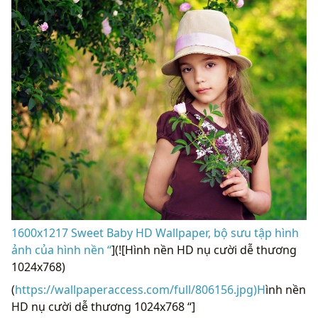
1600x1217 Sweet Baby HD Wallpaper, bộ sưu tập hình
ảnh của hình nền “
](![Hình nền HD nụ cười dễ thương
1024x768)
(
https://wallpaperaccess.com/full/806156.jpg)H
ình nền
HD nụ cười dễ thương 1024x768 “]