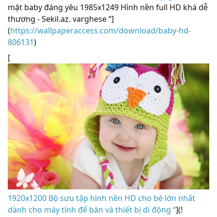
mặt baby đáng yêu 1985x1249 Hình nền full HD khá dễ
thương - Sekil.az. varghese “]
(
https://wallpaperaccess.com/download/baby-hd-
806131
)
[
1920x1200 Bộ sưu tập hình nền HD cho bé lớn nhất
dành cho máy tính để bàn và thiết bị di động “
](!