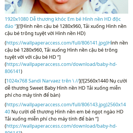
1920x1080 Dễ thương khóc Em bé Hình nền HD độc
đáo “
](![Hình nền cậu bé 1280x960, Tải xuống Hình nền
cậu bé trông tuyệt vời Hình nền HD)
(
https://wallpaperaccess.com/full/806141.jpg)H
ình nền
cậu bé 1280x960, Tải xuống Hình nền cậu bé trông
tuyệt vời với cậu bé HD “]
(
https://wallpaperaccess.com/download/baby-hd-
806141
)
[
1024x768 Sandi Narvaez trên \ //
](![2560x1440 Nụ cười
dễ thương Sweet Baby Hình nền HD Tải xuống miễn
phí cho máy tính để bàn)
(
https://wallpaperaccess.com/full/806143.jpg)2560x14
40
Nụ cười dễ thương Hình nền em bé ngọt ngào HD
Tải xuống miễn phí cho máy tính để bàn “]
(
https://wallpaperaccess.com/download/baby-hd-
806143
)