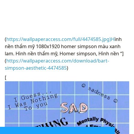
(
https://wallpaperaccess.com/full/4474585.jpg)H
ình
nền thẩm mỹ 1080x1920 homer simpson màu xanh
lam. Hình nền thẩm mỹ, Homer simpson, Hình nền “]
(
https://wallpaperaccess.com/download/bart-
simpson-aesthetic-4474585
)
[