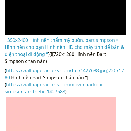
1350x2400 Hình nền thẩm mỹ buồn, bart simpson •
Hình nền cho bạn Hình nền HD cho máy tính để bàn &
điện thoại di động “
](![720x1280 Hình nền Bart
Simpson chán nản)
(
https://wallpaperaccess.com/full/1427688.jpg)720x12
80
Hình nền Bart Simpson chán nản “]
(
https://wallpaperaccess.com/download/bart-
simpson-aesthetic-1427688
)