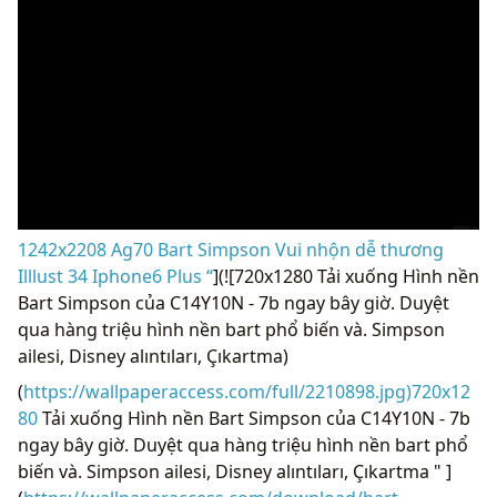
1242x2208 Ag70 Bart Simpson Vui nhộn dễ thương
Illlust 34 Iphone6 ​​Plus “
](![720x1280 Tải xuống Hình nền
Bart Simpson của C14Y10N - 7b ngay bây giờ. Duyệt
qua hàng triệu hình nền bart phổ biến và. Simpson
ailesi, Disney alıntıları, Çıkartma)
(
https://wallpaperaccess.com/full/2210898.jpg)720x12
80
Tải xuống Hình nền Bart Simpson của C14Y10N - 7b
ngay bây giờ. Duyệt qua hàng triệu hình nền bart phổ
biến và. Simpson ailesi, Disney alıntıları, Çıkartma " ]