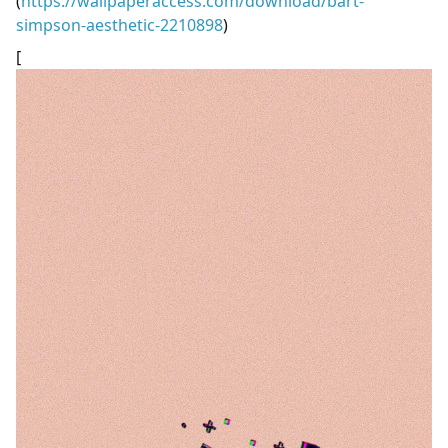
(
https://wallpaperaccess.com/download/bart-
simpson-aesthetic-2210898
)
[