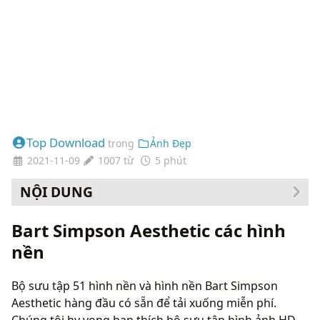
Top Download
trong
Ảnh Đẹp
2021-11-09
1007 từ
5 phút
NỘI DUNG
Cách thay đổi hình nền của bạn
Bart Simpson Aesthetic các hình
nền
Bộ sưu tập 51 hình nền và hình nền Bart Simpson
Aesthetic hàng đầu có sẵn để tải xuống miễn phí.
Chúng tôi hy vọng bạn thích bộ sưu tập hình ảnh HD