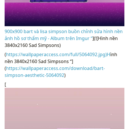
900x900 bart và lisa simpson buồn chỉnh sửa hình nền
ảnh hồ sơ thẩm mỹ - Album trên Imgur “
](![Hình nền
3840x2160 Sad Simpsons)
(
https://wallpaperaccess.com/full/5064092.jpg)H
ình
nền 3840x2160 Sad Simpsons “]
(
https://wallpaperaccess.com/download/bart-
simpson-aesthetic-5064092
)
[