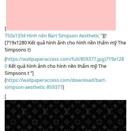
[
750x1334 Hình nền Bart Simpson Aesthetic “
](!
[719x1280 Kết quả hình ảnh cho hình nền thẩm mỹ The
Simpsons t)
(
https://wallpaperaccess.com/full/859377.jpg)719x128
0
Kết quả hình ảnh cho hình nền thẩm mỹ The
Simpsons t “]
(
https://wallpaperaccess.com/download/bart-
simpson-aesthetic-859377
)
[