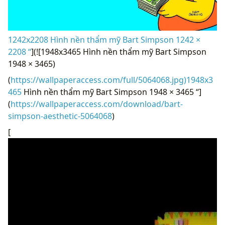
1242x2208 Hình nền thẩm mỹ Bart Simpson 1242 ×
2208 “
](![1948x3465 Hình nền thẩm mỹ Bart Simpson
1948 × 3465)
(
https://wallpaperaccess.com/full/5064068.jpg)1948x3
465
Hình nền thẩm mỹ Bart Simpson 1948 × 3465 “]
(
https://wallpaperaccess.com/download/bart-
simpson-aesthetic-5064068
)
[