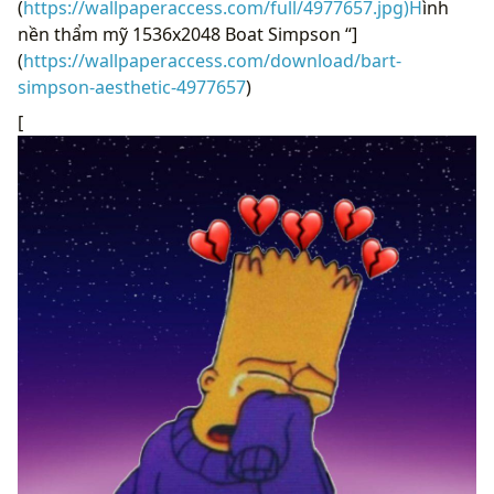
(
https://wallpaperaccess.com/full/4977657.jpg)H
ình
nền thẩm mỹ 1536x2048 Boat Simpson “]
(
https://wallpaperaccess.com/download/bart-
simpson-aesthetic-4977657
)
[