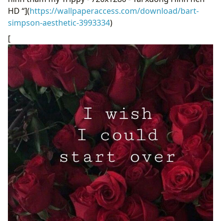
HD “](
https://wallpaperaccess.com/download/bart-
simpson-aesthetic-3993334
)
[