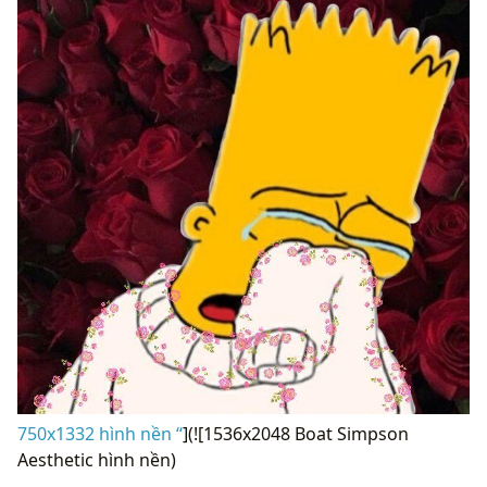
750x1332 hình nền “
](![1536x2048 Boat Simpson
Aesthetic hình nền)