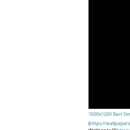
1600x1200 Bart Si
(
https://wallpaper