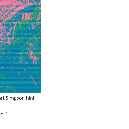
art Simpson hình
n “]