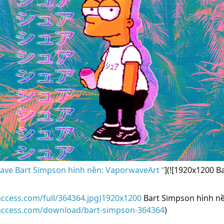
ve Bart Simpson hình nền: VaporwaveArt “
](![1920x1200 B
access.com/full/364364.jpg)1920x1200
Bart Simpson hình nề
raccess.com/download/bart-simpson-364364
)