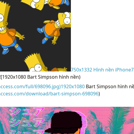
750x1332 Hình nền iPhone7
(![1920x1080 Bart Simpson hình nền)
access.com/full/698096.jpg)1920x1080
Bart Simpson hình nề
raccess.com/download/bart-simpson-698096
)