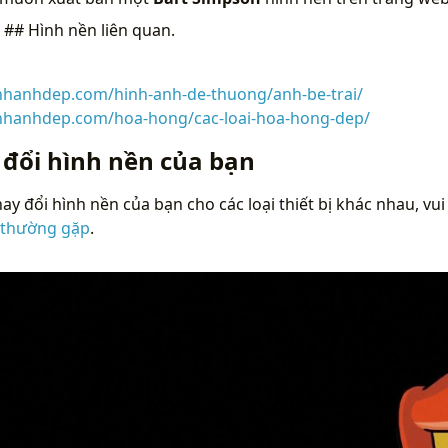
n
## Hình nền liên quan.
inhanhdep.com/hinh-anh-de-thuong/anh-be-trai/
inhanhdep.com/hoa-hong/cac-loai-hoa-hong-dep/
 đổi hình nền của bạn
ay đổi hình nền của bạn cho các loại thiết bị khác nhau, vui
 thường gặp
.