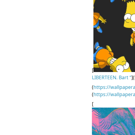
[
LIBERTEEN. Bart “
]
(
https://wallpaper
(
https://wallpape
[