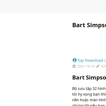
Bart Simps
Top Download
t
2021-10-13
53
Bart Simpso
Bộ sưu tập 32 hình
tôi hy vọng bạn th
nền hoặc màn hình 
chúng tôi nếu bạ