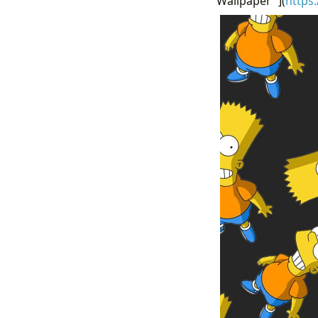
Wallpaper “](
https