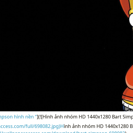
mpson hình nền “
](![Hình ảnh nhóm HD 1440x1280 Bart Sim
access.com/full/698082.jpg)H
ình ảnh nhóm HD 1440x1280 B