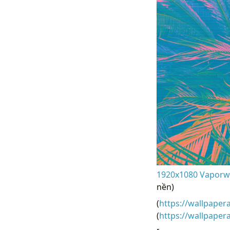
1920x1080 Vaporwa
nền)
(
https://wallpaper
(
https://wallpape