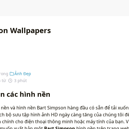
on Wallpapers
rong
Ảnh Đẹp
5 từ
3 phút
n các hình nền
 nền và hình nền Bart Simpson hàng đầu có sẵn để tải xuố
ích bộ sưu tập hình ảnh HD ngày càng tăng của chúng tôi đ
chính cho điện thoại thông minh hoặc máy tính của bạn. Vu
n muốn xuất bản một
Bart Simpson
hình nền trên trang web