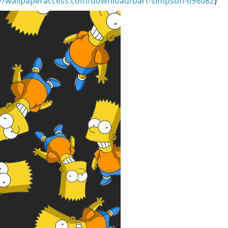
://wallpaperaccess.com/download/bart-simpson-698082
)