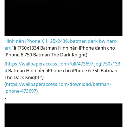
Hình nền iPhone X 1125x2436. batman dark bw hero
art “
](![750x1334 Batman Hình nền iPhone dành cho
iPhone 6 750 Batman The Dark Knight)
(
https://wallpaperaccess.com/full/473697.jpg)750x133
4
Batman Hình nền iPhone cho iPhone 6 750 Batman
The Dark Knight “]
(
https://wallpaperaccess.com/download/batman-
iphone-473697
)
[