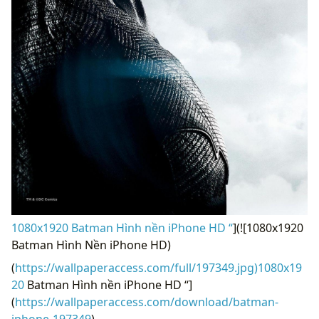
1080x1920 Batman Hình nền iPhone HD “
](![1080x1920
Batman Hình Nền iPhone HD)
(
https://wallpaperaccess.com/full/197349.jpg)1080x19
20
Batman Hình nền iPhone HD “]
(
https://wallpaperaccess.com/download/batman-