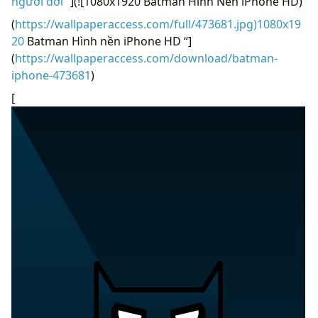
người dơi “
](![1080x1920 Batman Hình Nền iPhone HD)
(
https://wallpaperaccess.com/full/473681.jpg)1080x19
20
Batman Hình nền iPhone HD “]
(
https://wallpaperaccess.com/download/batman-
iphone-473681
)
[