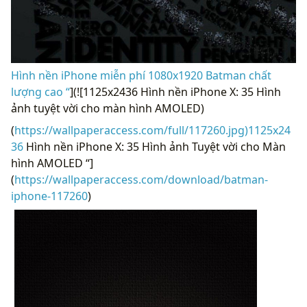
Hình nền iPhone miễn phí 1080x1920 Batman chất
lượng cao “
](![1125x2436 Hình nền iPhone X: 35 Hình
ảnh tuyệt vời cho màn hình AMOLED)
(
https://wallpaperaccess.com/full/117260.jpg)1125x24
36
Hình nền iPhone X: 35 Hình ảnh Tuyệt vời cho Màn
hình AMOLED “]
(
https://wallpaperaccess.com/download/batman-
iphone-117260
)