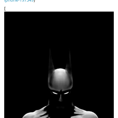
iphone-197349
)
[