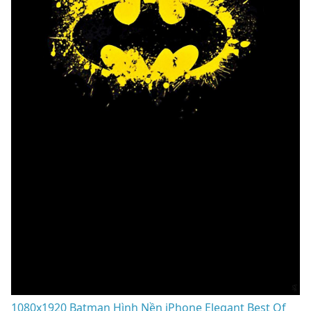
1080x1920 Batman Hình Nền iPhone Elegant Best Of