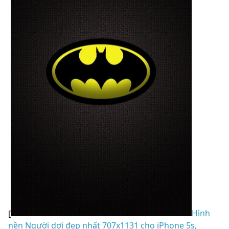
[
Hình
nền Người dơi đẹp nhất 707x1131 cho iPhone 5s,