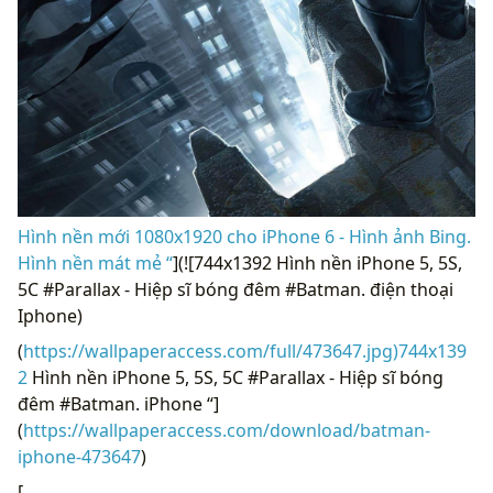
Hình nền mới 1080x1920 cho iPhone 6 - Hình ảnh Bing.
Hình nền mát mẻ “
](![744x1392 Hình nền iPhone 5, 5S,
5C #Parallax - Hiệp sĩ bóng đêm #Batman. điện thoại
Iphone)
(
https://wallpaperaccess.com/full/473647.jpg)744x139
2
Hình nền iPhone 5, 5S, 5C #Parallax - Hiệp sĩ bóng
đêm #Batman. iPhone “]
(
https://wallpaperaccess.com/download/batman-
iphone-473647
)
[