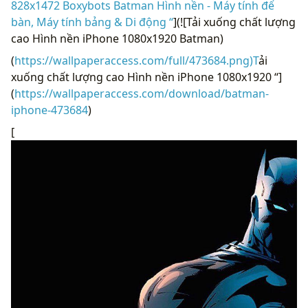
828x1472 Boxybots Batman Hình nền - Máy tính để
bàn, Máy tính bảng & Di động “
](![Tải xuống chất lượng
cao Hình nền iPhone 1080x1920 Batman)
(
https://wallpaperaccess.com/full/473684.png)T
ải
xuống chất lượng cao Hình nền iPhone 1080x1920 “]
(
https://wallpaperaccess.com/download/batman-
iphone-473684
)
[