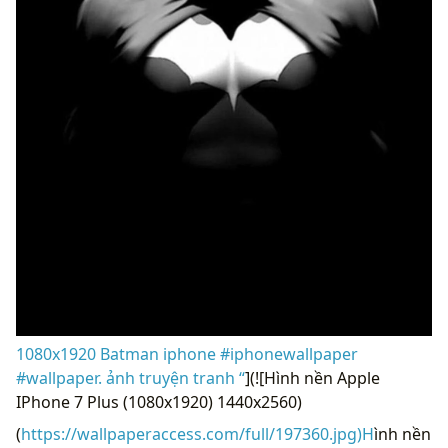
1080x1920 Batman iphone #iphonewallpaper
#wallpaper. ảnh truyện tranh “
](![Hình nền Apple
IPhone 7 Plus (1080x1920) 1440x2560)
(
https://wallpaperaccess.com/full/197360.jpg)H
ình nền