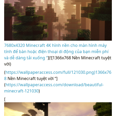
7680x4320 Minecraft 4K hình nền cho màn hình máy
tính để bàn hoặc điện thoại di động của bạn miễn phí
và dễ dàng tải xuống “
](![1366x768 Nền Minecraft tuyệt
vời)
(
https://wallpaperaccess.com/full/121030.png)1366x76
8
Nền Minecraft tuyệt vời “]
(
https://wallpaperaccess.com/download/beautiful-
minecraft-121030
)
[