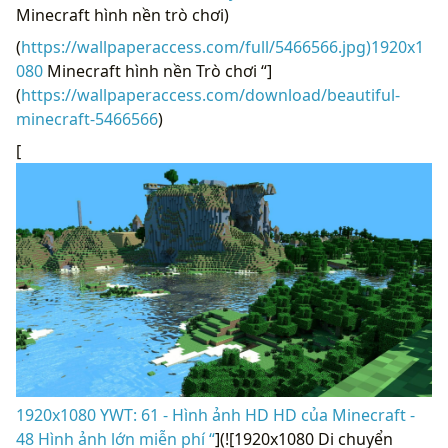
Minecraft hình nền trò chơi)
(
https://wallpaperaccess.com/full/5466566.jpg)1920x1
080
Minecraft hình nền Trò chơi “]
(
https://wallpaperaccess.com/download/beautiful-
minecraft-5466566
)
[
1920x1080 YWT: 61 - Hình ảnh HD HD của Minecraft -
48 Hình ảnh lớn miễn phí “
](![1920x1080 Di chuyển