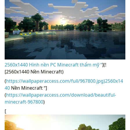
2560x1440 Hình nền PC Minecraft thẩm mỹ “
](!
[2560x1440 Nền Minecraft)
(
https://wallpaperaccess.com/full/967800.jpg)2560x14
40
Nền Minecraft “]
(
https://wallpaperaccess.com/download/beautiful-
minecraft-967800
)
[