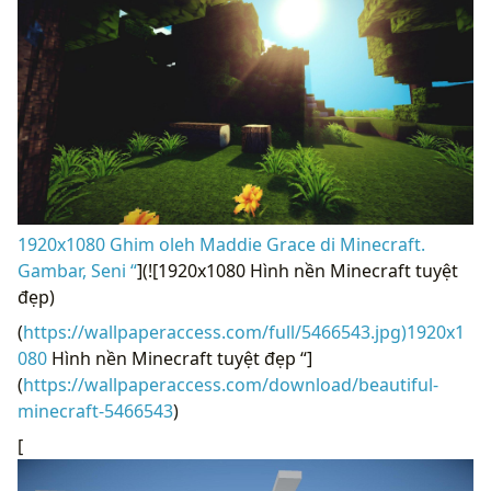
1920x1080 Ghim oleh Maddie Grace di Minecraft.
Gambar, Seni “
](![1920x1080 Hình nền Minecraft tuyệt
đẹp)
(
https://wallpaperaccess.com/full/5466543.jpg)1920x1
080
Hình nền Minecraft tuyệt đẹp “]
(
https://wallpaperaccess.com/download/beautiful-
minecraft-5466543
)
[