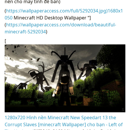
nền cho máy tính để bàn)
(
https://wallpaperaccess.com/full/5292034.jpg)1680x1
050
Minecraft HD Desktop Wallpaper “]
(
https://wallpaperaccess.com/download/beautiful-
minecraft-5292034
)
[
1280x720 Hình nền Minecraft New Speedart 13 the
Corrupt Slaves [minecraft Wallpaper] cho bạn - Left of