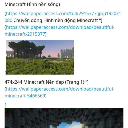
Minecraft Hình nền sống)
(
https://wallpaperaccess.com/full/2915377.jpg)1920x1
080
Chuyển động Hình nền động Minecraft “]
(
https://wallpaperaccess.com/download/beautiful-
minecraft-2915377
)
[
474x244 Minecraft Nền đẹp (Trang 1) “]
(
https://wallpaperaccess.com/download/beautiful-
minecraft-5466569
)
[