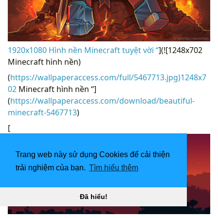
1920x1080 Hình nền Minecraft tuyệt vời “
](![1248x702
Minecraft hình nền)
(
https://wallpaperaccess.com/full/5467713.jpg)1248x7
02
Minecraft hình nền “]
(
https://wallpaperaccess.com/download/beautiful-
minecraft-5467713
)
[
Trang web này sử dụng Cookies để cải thiện
trải nghiệm của bạn.
Tìm hiểu thêm
Đã hiểu!