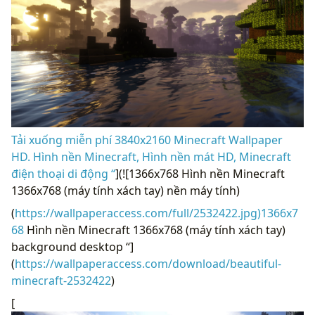
Tải xuống miễn phí 3840x2160 Minecraft Wallpaper
HD. Hình nền Minecraft, Hình nền mát HD, Minecraft
điện thoại di động “
](![1366x768 Hình nền Minecraft
1366x768 (máy tính xách tay) nền máy tính)
(
https://wallpaperaccess.com/full/2532422.jpg)1366x7
68
Hình nền Minecraft 1366x768 (máy tính xách tay)
background desktop “]
(
https://wallpaperaccess.com/download/beautiful-
minecraft-2532422
)
[