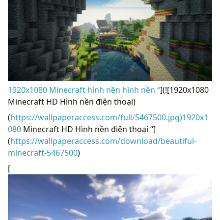
1920x1080 Minecraft hình nền hình nền “
](![1920x1080
Minecraft HD Hình nền điện thoại)
(
https://wallpaperaccess.com/full/5467500.jpg)1920x1
080
Minecraft HD Hình nền điện thoại “]
(
https://wallpaperaccess.com/download/beautiful-
minecraft-5467500
)
[