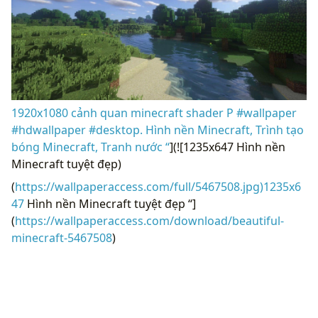
1920x1080 cảnh quan minecraft shader P #wallpaper
#hdwallpaper #desktop. Hình nền Minecraft, Trình tạo
bóng Minecraft, Tranh nước “
](![1235x647 Hình nền
Minecraft tuyệt đẹp)
(
https://wallpaperaccess.com/full/5467508.jpg)1235x6
47
Hình nền Minecraft tuyệt đẹp “]
(
https://wallpaperaccess.com/download/beautiful-
minecraft-5467508
)