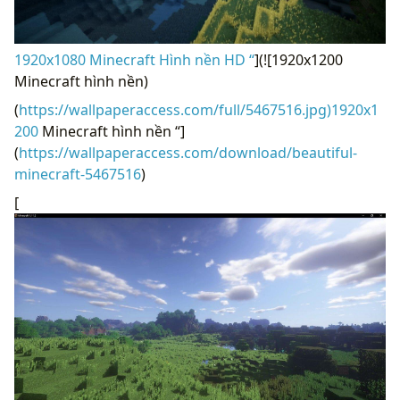
1920x1080 Minecraft Hình nền HD “
](![1920x1200
Minecraft hình nền)
(
https://wallpaperaccess.com/full/5467516.jpg)1920x1
200
Minecraft hình nền “]
(
https://wallpaperaccess.com/download/beautiful-
minecraft-5467516
)
[