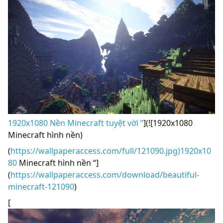
1920x1080 Nền Minecraft tuyệt vời “
](![1920x1080
Minecraft hình nền)
(
https://wallpaperaccess.com/full/121090.jpg)1920x10
80
Minecraft hình nền “]
(
https://wallpaperaccess.com/download/beautiful-
minecraft-121090
)
[