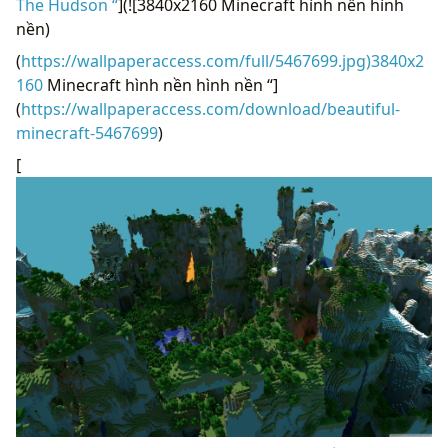
The Hudson “
](![3840x2160 Minecraft hình nền hình
nền)
(
https://wallpaperaccess.com/full/5467699.jpg)3840x2
160
Minecraft hình nền hình nền “]
(
https://wallpaperaccess.com/download/beautiful-
minecraft-5467699
)
[