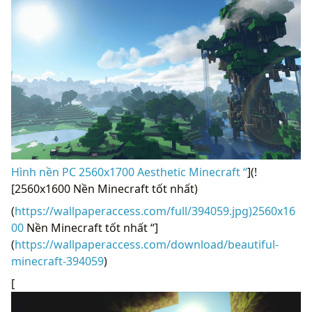
Hình nền PC 2560x1700 Aesthetic Minecraft “
](!
[2560x1600 Nền Minecraft tốt nhất)
(
https://wallpaperaccess.com/full/394059.jpg)2560x16
00
Nền Minecraft tốt nhất “]
(
https://wallpaperaccess.com/download/beautiful-
minecraft-394059
)
[