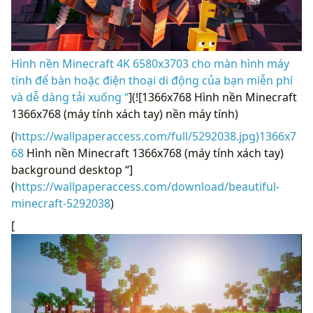
Hình nền Minecraft 4K 6580x3703 cho màn hình máy
tính để bàn hoặc điện thoại di động của bạn miễn phí
và dễ dàng tải xuống “
](![1366x768 Hình nền Minecraft
1366x768 (máy tính xách tay) nền máy tính)
(
https://wallpaperaccess.com/full/5292038.jpg)1366x7
68
Hình nền Minecraft 1366x768 (máy tính xách tay)
background desktop “]
(
https://wallpaperaccess.com/download/beautiful-
minecraft-5292038
)
[