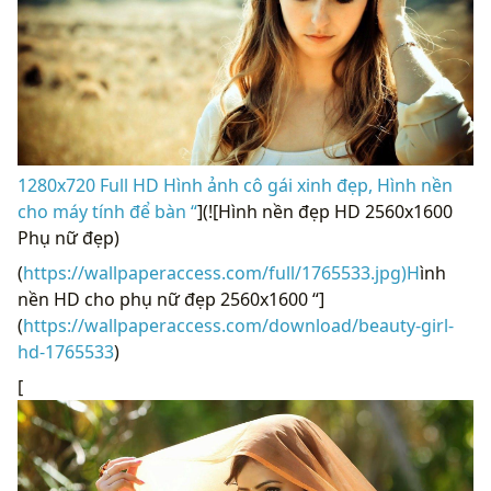
1280x720 Full HD Hình ảnh cô gái xinh đẹp, Hình nền
cho máy tính để bàn “
](![Hình nền đẹp HD 2560x1600
Phụ nữ đẹp)
(
https://wallpaperaccess.com/full/1765533.jpg)H
ình
nền HD cho phụ nữ đẹp 2560x1600 “]
(
https://wallpaperaccess.com/download/beauty-girl-
hd-1765533
)
[