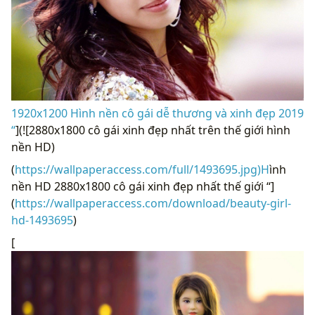
1920x1200 Hình nền cô gái dễ thương và xinh đẹp 2019
“
](![2880x1800 cô gái xinh đẹp nhất trên thế giới hình
nền HD)
(
https://wallpaperaccess.com/full/1493695.jpg)H
ình
nền HD 2880x1800 cô gái xinh đẹp nhất thế giới “]
(
https://wallpaperaccess.com/download/beauty-girl-
hd-1493695
)
[