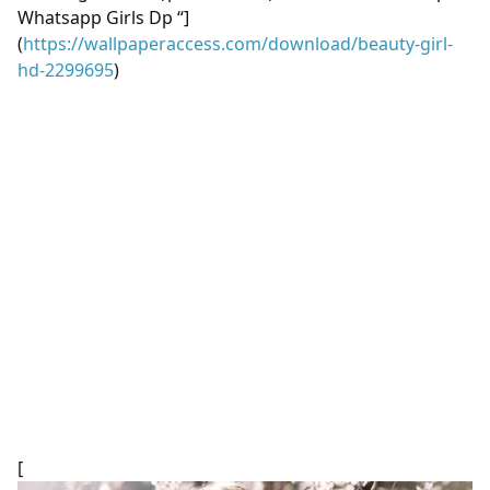
Whatsapp Girls Dp “]
(
https://wallpaperaccess.com/download/beauty-girl-
hd-2299695
)
[