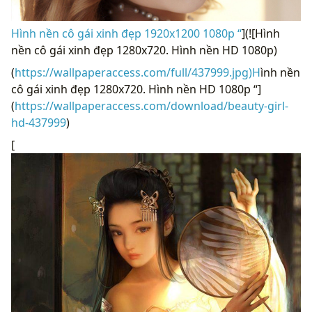
Hình nền cô gái xinh đẹp 1920x1200 1080p “
](![Hình
nền cô gái xinh đẹp 1280x720. Hình nền HD 1080p)
(
https://wallpaperaccess.com/full/437999.jpg)H
ình nền
cô gái xinh đẹp 1280x720. Hình nền HD 1080p “]
(
https://wallpaperaccess.com/download/beauty-girl-
hd-437999
)
[