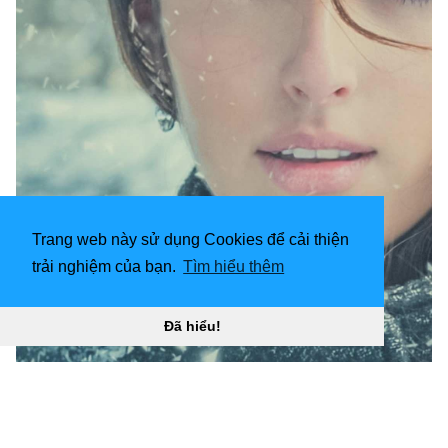
Trang web này sử dụng Cookies để cải thiện
trải nghiệm của bạn.
Tìm hiểu thêm
Đã hiểu!