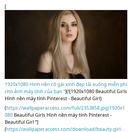
[
1920x1080 Hình nền cô gái xinh đẹp tải xuống miễn phí
cho ảnh máy tính của bạn “
](![1920x1080 Beautiful Girls
Hình nền máy tính Pinterest - Beautiful Girl)
(
https://wallpaperaccess.com/full/2353858.jpg)1920x1
080
Beautiful Girls Hình nền máy tính Pinterest -
Beautiful Girl “]
(
https://wallpaperaccess.com/download/beauty-girl-