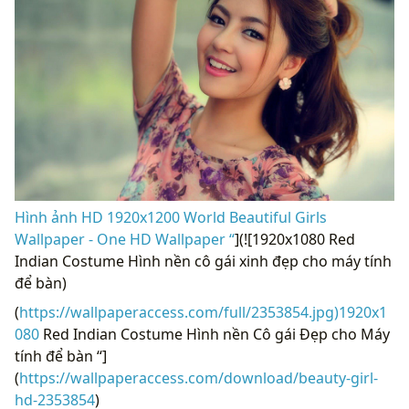
Hình ảnh HD 1920x1200 World Beautiful Girls
Wallpaper - One HD Wallpaper “
](![1920x1080 Red
Indian Costume Hình nền cô gái xinh đẹp cho máy tính
để bàn)
(
https://wallpaperaccess.com/full/2353854.jpg)1920x1
080
Red Indian Costume Hình nền Cô gái Đẹp cho Máy
tính để bàn “]
(
https://wallpaperaccess.com/download/beauty-girl-
hd-2353854
)