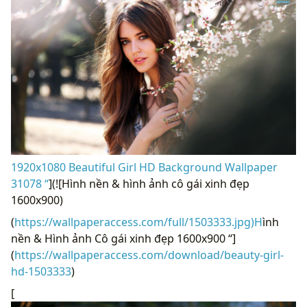
1920x1080 Beautiful Girl HD Background Wallpaper
31078 “
](![Hình nền & hình ảnh cô gái xinh đẹp
1600x900)
(
https://wallpaperaccess.com/full/1503333.jpg)H
ình
nền & Hình ảnh Cô gái xinh đẹp 1600x900 “]
(
https://wallpaperaccess.com/download/beauty-girl-
hd-1503333
)
[