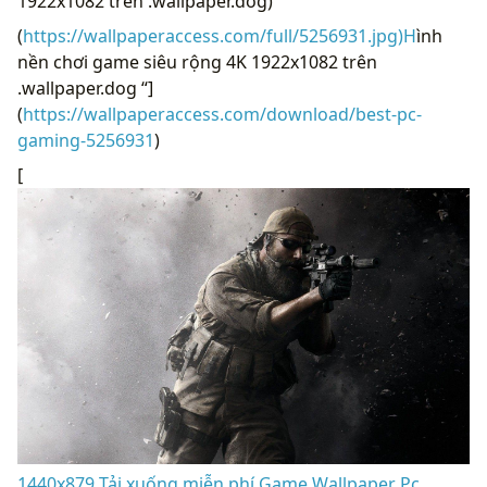
1922x1082 trên .wallpaper.dog)
(
https://wallpaperaccess.com/full/5256931.jpg)H
ình
nền chơi game siêu rộng 4K 1922x1082 trên
.wallpaper.dog “]
(
https://wallpaperaccess.com/download/best-pc-
gaming-5256931
)
[
1440x879 Tải xuống miễn phí Game Wallpaper Pc