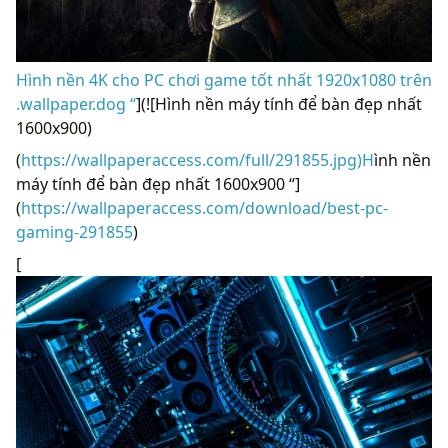
Hình nền 4K cho PC chơi game tốt nhất 1920x1080 trên
.wallpaper.dog “
](![Hình nền máy tính để bàn đẹp nhất
1600x900)
(
https://wallpaperaccess.com/full/291855.jpg)H
ình nền
máy tính để bàn đẹp nhất 1600x900 “]
(
https://wallpaperaccess.com/download/best-pc-
gaming-291855
)
[