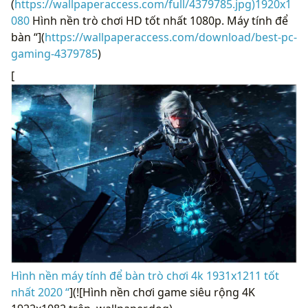
(
https://wallpaperaccess.com/full/4379785.jpg)1920x1
080
Hình nền trò chơi HD tốt nhất 1080p. Máy tính để
bàn “](
https://wallpaperaccess.com/download/best-pc-
gaming-4379785
)
[
Hình nền máy tính để bàn trò chơi 4k 1931x1211 tốt
nhất 2020 “
](![Hình nền chơi game siêu rộng 4K