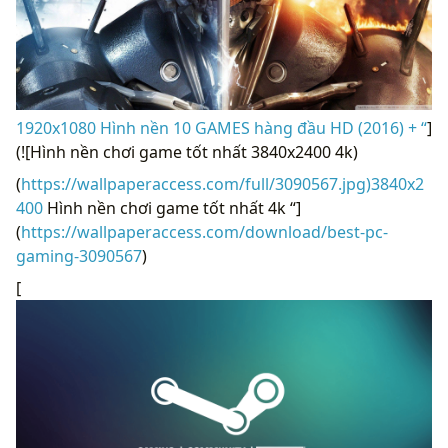
1920x1080 Hình nền 10 GAMES hàng đầu HD (2016) + “
]
(![Hình nền chơi game tốt nhất 3840x2400 4k)
(
https://wallpaperaccess.com/full/3090567.jpg)3840x2
400
Hình nền chơi game tốt nhất 4k “]
(
https://wallpaperaccess.com/download/best-pc-
gaming-3090567
)
[