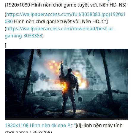
[1920x1080 Hình nền chơi game tuyệt vời, Nền HD. NS)
(
https://wallpaperaccess.com/full/3038383.jpg)1920x1
080
Hình nền chơi game tuyệt vời, Nền HD. t “]
(
https://wallpaperaccess.com/download/best-pc-
gaming-3038383
)
[
1920x1108 Hình nền 4k cho Pc “
](![Hình nền máy tính
chơi game 1366x768)