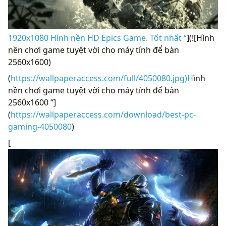
1920x1080 Hình nền HD Epics Game. Tốt nhất “
](![Hình
nền chơi game tuyệt vời cho máy tính để bàn
2560x1600)
(
https://wallpaperaccess.com/full/4050080.jpg)H
ình
nền chơi game tuyệt vời cho máy tính để bàn
2560x1600 “]
(
https://wallpaperaccess.com/download/best-pc-
gaming-4050080
)
[