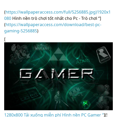
(
https://wallpaperaccess.com/full/5256885.jpg)1920x1
080
Hình nền trò chơi tốt nhất cho Pc - Trò chơi “]
(
https://wallpaperaccess.com/download/best-pc-
gaming-5256885
)
[
1280x800 Tải xuống miễn phí Hình nền PC Gamer “
](!