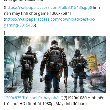
(
https://wallpaperaccess.com/full/3315435.jpg)H
ình
nền máy tính chơi game 1366x768 “]
(
https://wallpaperaccess.com/download/best-pc-
gaming-3315435
)
[
1200x675 Trò chơi Pc hay nhất “
](![1920x1080 Hình nền
trò chơi HD tốt nhất 1080p. Máy tính để bàn)