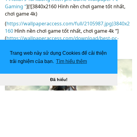
Gaming “
](![3840x2160 Hình nền chơi game tốt nhất,
chơi game 4k)
(
https://wallpaperaccess.com/full/2105987.jpg)3840x2
160
Hình nền chơi game tốt nhất, chơi game 4k “]
(
https://wallpaperaccess.com/download/best-pc-
gaming-2105987
)
Trang web này sử dụng Cookies để cải thiện
[
trải nghiệm của bạn.
Tìm hiểu thêm
Đã hiểu!
1920x1080 Nhóm hình nền chơi game tốt nhất “
](![Hình