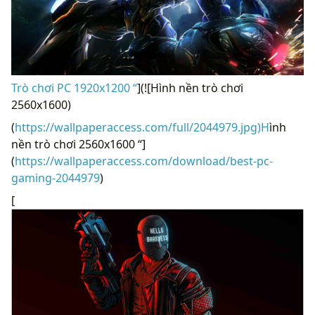
Trò chơi PC 1920x1200 “
](![Hình nền trò chơi
2560x1600)
(
https://wallpaperaccess.com/full/2044979.jpg)H
ình
nền trò chơi 2560x1600 “]
(
https://wallpaperaccess.com/download/best-pc-
gaming-2044979
)
[