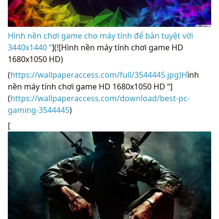
Hình nền chơi game cho máy tính để bàn tuyệt vời
3440x1440 “
](![Hình nền máy tính chơi game HD
1680x1050 HD)
(
https://wallpaperaccess.com/full/3544445.jpg)H
ình
nền máy tính chơi game HD 1680x1050 HD “]
(
https://wallpaperaccess.com/download/best-pc-
gaming-3544445
)
[