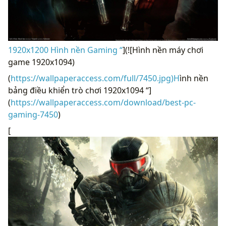
1920x1200 Hình nền Gaming “
](![Hình nền máy chơi
game 1920x1094)
(
https://wallpaperaccess.com/full/7450.jpg)H
ình nền
bảng điều khiển trò chơi 1920x1094 “]
(
https://wallpaperaccess.com/download/best-pc-
gaming-7450
)
[