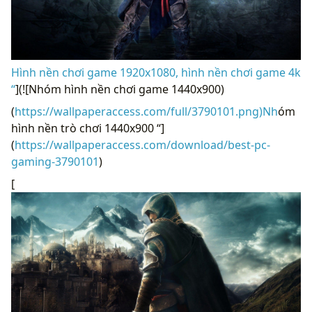
Hình nền chơi game 1920x1080, hình nền chơi game 4k
“
](![Nhóm hình nền chơi game 1440x900)
(
https://wallpaperaccess.com/full/3790101.png)Nh
óm
hình nền trò chơi 1440x900 “]
(
https://wallpaperaccess.com/download/best-pc-
gaming-3790101
)
[