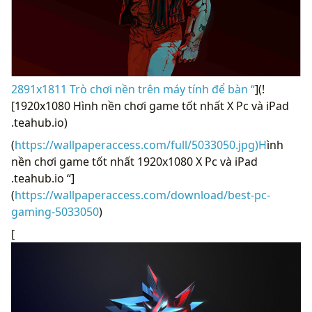
2891x1811 Trò chơi nền trên máy tính để bàn “
](!
[1920x1080 Hình nền chơi game tốt nhất X Pc và iPad
.teahub.io)
(
https://wallpaperaccess.com/full/5033050.jpg)H
ình
nền chơi game tốt nhất 1920x1080 X Pc và iPad
.teahub.io “]
(
https://wallpaperaccess.com/download/best-pc-
gaming-5033050
)
[