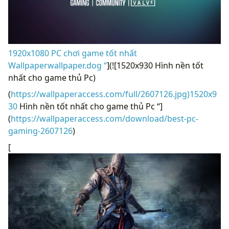
1920x1080 PC chơi game tốt nhất
Wallpaperwallpaper.dog “
](![1520x930 Hình nền tốt
nhất cho game thủ Pc)
(
https://wallpaperaccess.com/full/2607126.jpg)1520x9
30
Hình nền tốt nhất cho game thủ Pc “]
(
https://wallpaperaccess.com/download/best-pc-
gaming-2607126
)
[