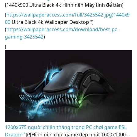
[1440x900 Ultra Black 4k Hình nền Máy tính để bàn)
(
https://wallpaperaccess.com/full/3425542.jpg)1440x9
00
Ultra Black 4k Wallpaper Desktop “]
(
https://wallpaperaccess.com/download/best-pc-
gaming-3425542
)
[
1200x675 người chiến thắng trong PC chơi game ESL
Dragon “
](![Hình nền chơi game đẹp nhất 1600x1000 -