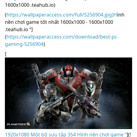
1600x1000 .teahub.io)
(
https://wallpaperaccess.com/full/5256904.jpg)H
ình
nền chơi game tốt nhất 1600x1000 - 1600x1000
.teahub.io “]
(
https://wallpaperaccess.com/download/best-pc-
gaming-5256904
)
[
1920x1080 Một bộ sưu tập 354 Hình nền chơi game “
](!